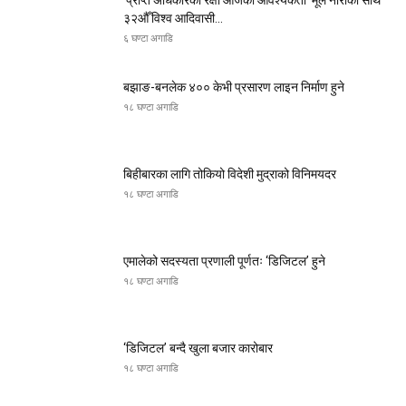
‘प्राप्त अधिकारको रक्षा आजको आवश्यकता’ मूल नाराका साथ
३२औँ विश्व आदिवासी...
६ घण्टा अगाडि
बझाङ-बनलेक ४०० केभी प्रसारण लाइन निर्माण हुने
१८ घण्टा अगाडि
बिहीबारका लागि तोकियो विदेशी मुद्राको विनिमयदर
१८ घण्टा अगाडि
एमालेको सदस्यता प्रणाली पूर्णतः ‘डिजिटल’ हुने
१८ घण्टा अगाडि
‘डिजिटल’ बन्दै खुला बजार कारोबार
१८ घण्टा अगाडि