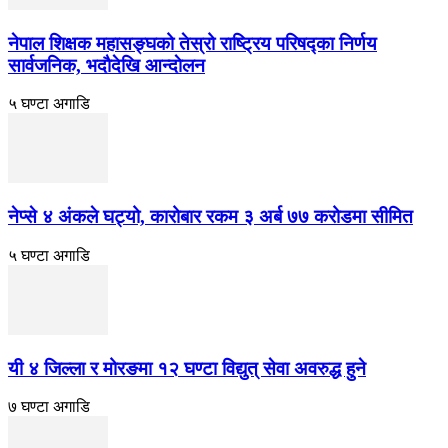
नेपाल शिक्षक महासङ्घको तेस्रो राष्ट्रिय परिषद्का निर्णय
सार्वजनिक, भदाैदेखि आन्दाेलन
५ घण्टा अगाडि
नेप्से ४ अंकले घट्यो, कारोबार रकम ३ अर्ब ७७ करोडमा सीमित
५ घण्टा अगाडि
यी ४ जिल्ला र मोरङमा १२ घण्टा विद्युत् सेवा अवरुद्ध हुने
७ घण्टा अगाडि