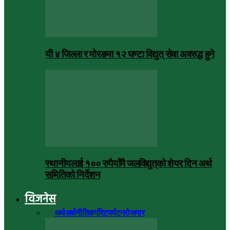
यी ४ जिल्ला र मोरङमा १२ घण्टा विद्युत् सेवा अवरुद्ध हुने
स्थानीयलाई १०० रुपैयाँमै जलविद्युत्‌को शेयर दिन अर्थ
समितिको निर्देशन
विजनेस
सबै
अर्थ
अर्थनीति
कर्पोरेट
पर्यटन
रोजगार