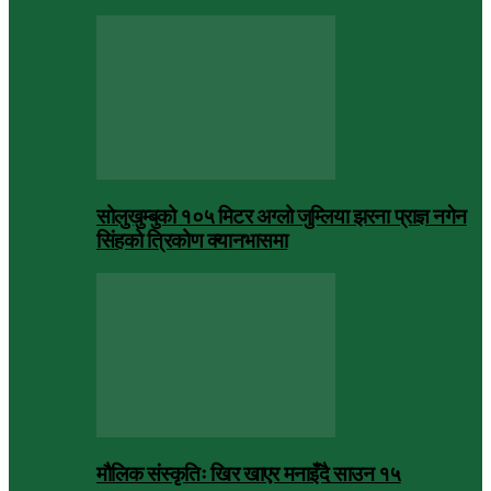
सोलुखुम्बुको १०५ मिटर अग्लो जुम्लिया झरना प्राज्ञ नगेन
सिंहको त्रिकोण क्यानभासमा
मौलिक संस्कृतिः खिर खाएर मनाइँदै साउन १५