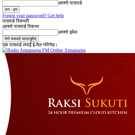
आफ्नो पासवर्ड
Forgot your password? Get help
पासवर्ड रिकभरी
आफ्नो पासवर्ड रिकभर
आफ्नो इमेल
एक पासवर्ड तपाईं ई-मेल गरिनेछ।
Online Annapurna