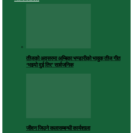
तीजको अवसरमा अम्बिका भण्डारीको भावुक तीज गीत
‘भइयो दुई तिर’ सार्वजनिक
जीवन जिउने कलासम्बन्धी कार्यशाला