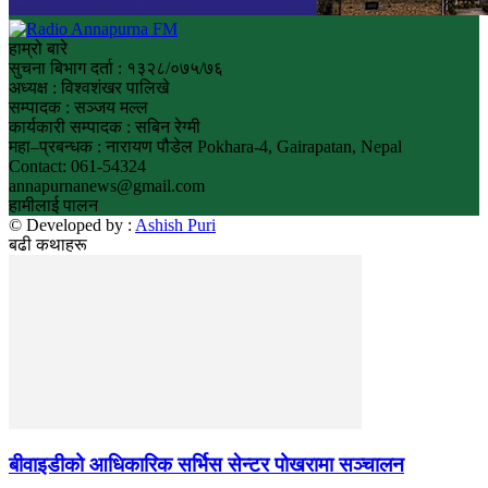
हाम्रो बारे
सुचना बिभाग दर्ता : १३२८/०७५/७६
अध्यक्ष : विश्वशंखर पालिखे
सम्पादक : सञ्जय मल्ल
कार्यकारी सम्पादक : सबिन रेग्मी
महा–प्रबन्धक : नारायण पौडेल Pokhara-4, Gairapatan, Nepal
Contact: 061-54324
annapurnanews@gmail.com
हामीलाई पालन
© Developed by :
Ashish Puri
बढी कथाहरू
बीवाइडीको आधिकारिक सर्भिस सेन्टर पोखरामा सञ्चालन