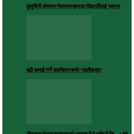
कुमुदिनी होम्समा नेदरल्याण्ड्सका विद्यार्थीलाई स्वागत
बढी कमाई गर्ने चलचित्र बन्यो ‘लालीबजार’