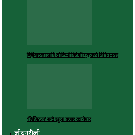
बिहीबारका लागि तोकियो विदेशी मुद्राको विनिमयदर
‘डिजिटल’ बन्दै खुला बजार कारोबार
जीवनशैली