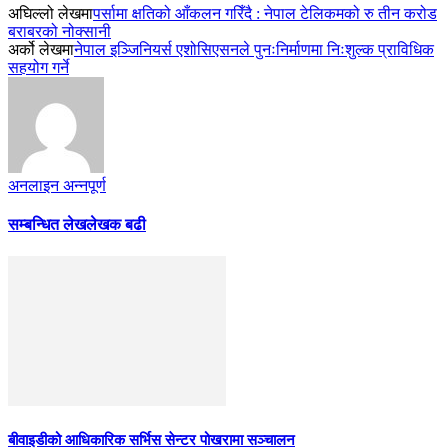
अघिल्लो लेखमा
पर्सामा क्षतिको आँकलन गरिँदै : नेपाल टेलिकमको रु तीन करोड
बराबरको नोक्सानी
अर्को लेखमा
नेपाल इञ्जिनियर्स एशोसिएसनले पुनःनिर्माणमा निःशुल्क प्राविधिक
सहयोग गर्ने
अनलाइन अन्नपूर्ण
सम्बन्धित लेख
लेखक बढी
बीवाइडीको आधिकारिक सर्भिस सेन्टर पोखरामा सञ्चालन