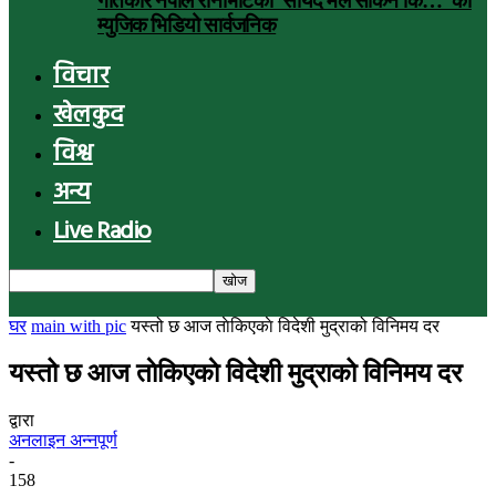
गीतकार नेपाल रानाभाटको ‘सायद मैले सकिनँ कि…’ को
म्युजिक भिडियो सार्वजनिक
विचार
खेलकुद
विश्व
अन्य
Live Radio
घर
main with pic
यस्तो छ आज ताेकिएकाे विदेशी मुद्राको विनिमय दर
यस्तो छ आज ताेकिएकाे विदेशी मुद्राको विनिमय दर
द्वारा
अनलाइन अन्नपूर्ण
-
158