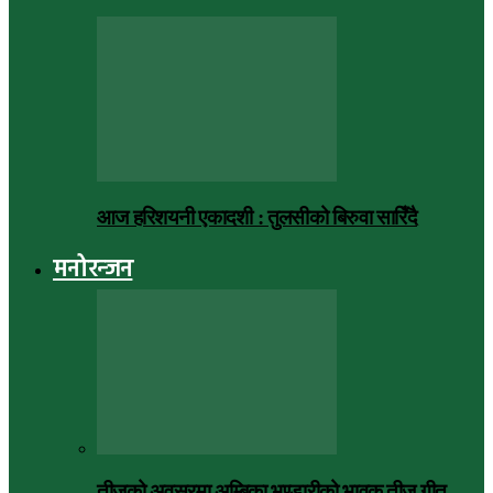
आज हरिशयनी एकादशी : तुलसीको बिरुवा सारिँदै
मनोरन्जन
तीजको अवसरमा अम्बिका भण्डारीको भावुक तीज गीत