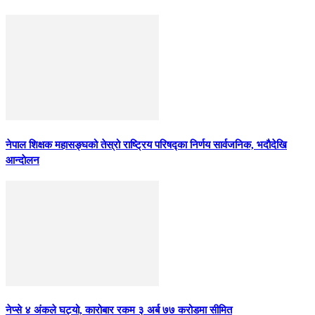
नेपाल शिक्षक महासङ्घको तेस्रो राष्ट्रिय परिषद्का निर्णय सार्वजनिक, भदाैदेखि
आन्दाेलन
नेप्से ४ अंकले घट्यो, कारोबार रकम ३ अर्ब ७७ करोडमा सीमित