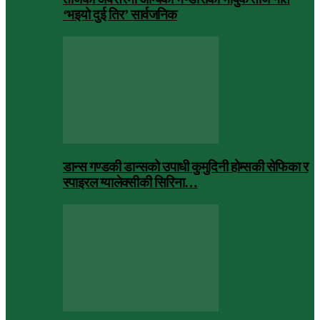
‘भइयो दुई तिर’ सार्वजनिक
डान्स गण्डकी डान्सको उपाधी कुमुदिनी होम्सकी सेफिका र
स्पाइरल ग्यालेक्सीकी सिरिना…