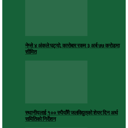
नेप्से ४ अंकले घट्यो, कारोबार रकम ३ अर्ब ७७ करोडमा
सीमित
स्थानीयलाई १०० रुपैयाँमै जलविद्युत्‌को शेयर दिन अर्थ
समितिको निर्देशन