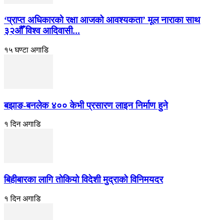
‘प्राप्त अधिकारको रक्षा आजको आवश्यकता’ मूल नाराका साथ
३२औँ विश्व आदिवासी...
१५ घण्टा अगाडि
बझाङ-बनलेक ४०० केभी प्रसारण लाइन निर्माण हुने
१ दिन अगाडि
बिहीबारका लागि तोकियो विदेशी मुद्राको विनिमयदर
१ दिन अगाडि