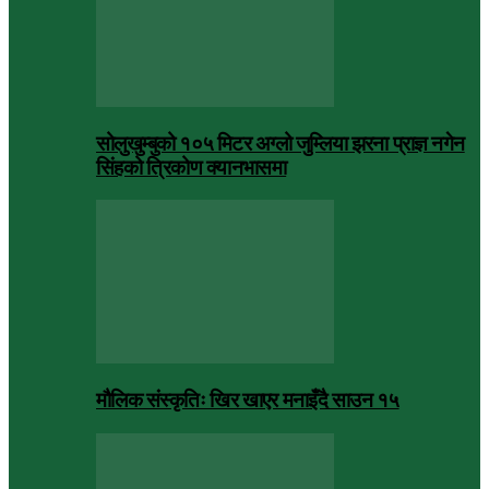
सोलुखुम्बुको १०५ मिटर अग्लो जुम्लिया झरना प्राज्ञ नगेन
सिंहको त्रिकोण क्यानभासमा
मौलिक संस्कृतिः खिर खाएर मनाइँदै साउन १५