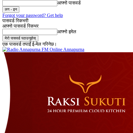
आफ्नो पासवर्ड
Forgot your password? Get help
पासवर्ड रिकभरी
आफ्नो पासवर्ड रिकभर
आफ्नो इमेल
एक पासवर्ड तपाईं ई-मेल गरिनेछ।
Online Annapurna