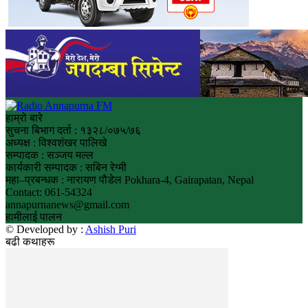
हाम्रो बारे
सुचना बिभाग दर्ता : १३२८/०७५/७६
अध्यक्ष : विश्वशंखर पालिखे
सम्पादक : सञ्जय मल्ल
कार्यकारी सम्पादक : सबिन रेग्मी
महा–प्रबन्धक : नारायण पौडेल Pokhara-4, Gairapatan, Nepal
Contact: 061-54324
annapurnanews@gmail.com
हामीलाई पालन
© Developed by :
Ashish Puri
बढी कथाहरू