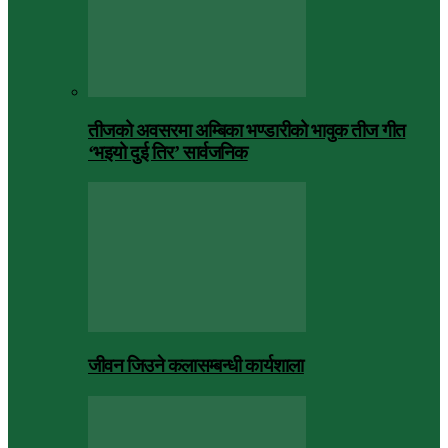
तीजको अवसरमा अम्बिका भण्डारीको भावुक तीज गीत
‘भइयो दुई तिर’ सार्वजनिक
जीवन जिउने कलासम्बन्धी कार्यशाला