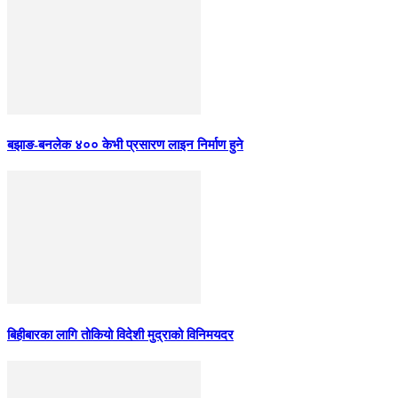
बझाङ-बनलेक ४०० केभी प्रसारण लाइन निर्माण हुने
बिहीबारका लागि तोकियो विदेशी मुद्राको विनिमयदर