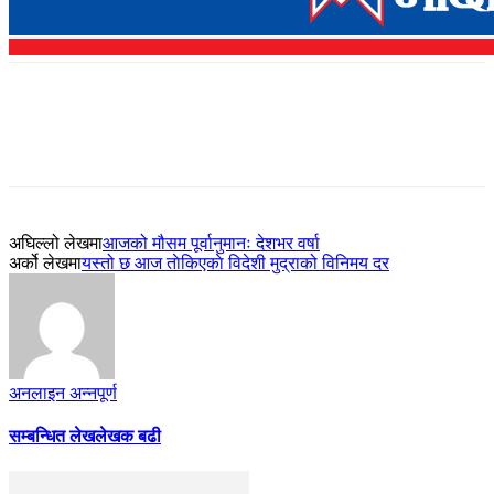
अघिल्लो लेखमा
आजको मौसम पूर्वानुमानः देशभर वर्षा
अर्को लेखमा
यस्तो छ आज ताेकिएकाे विदेशी मुद्राको विनिमय दर
अनलाइन अन्नपूर्ण
सम्बन्धित लेख
लेखक बढी