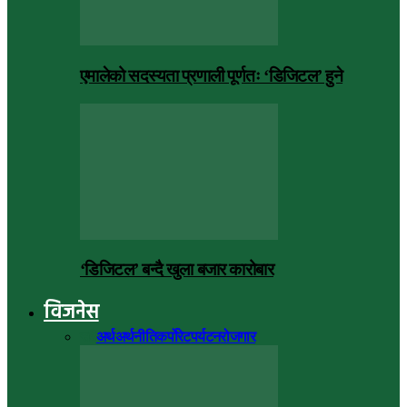
एमालेको सदस्यता प्रणाली पूर्णतः ‘डिजिटल’ हुने
‘डिजिटल’ बन्दै खुला बजार कारोबार
विजनेस
सबै
अर्थ
अर्थनीति
कर्पोरेट
पर्यटन
रोजगार