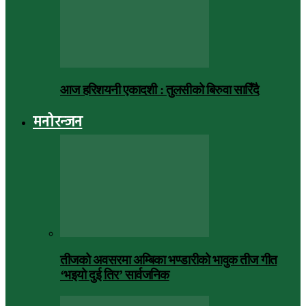
आज हरिशयनी एकादशी : तुलसीको बिरुवा सारिँदै
मनोरन्जन
तीजको अवसरमा अम्बिका भण्डारीको भावुक तीज गीत
‘भइयो दुई तिर’ सार्वजनिक