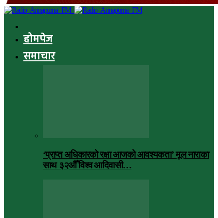
होमपेज
समाचार
‘प्राप्त अधिकारको रक्षा आजको आवश्यकता’ मूल नाराका
साथ ३२औँ विश्व आदिवासी…