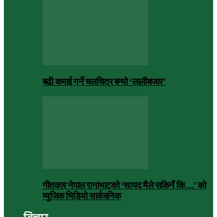
बढी कमाई गर्ने चलचित्र बन्यो ‘लालीबजार’
गीतकार नेपाल रानाभाटको ‘सायद मैले सकिनँ कि…’ को
म्युजिक भिडियो सार्वजनिक