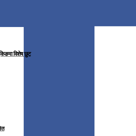
ुकिङमा विशेष छुट
मित