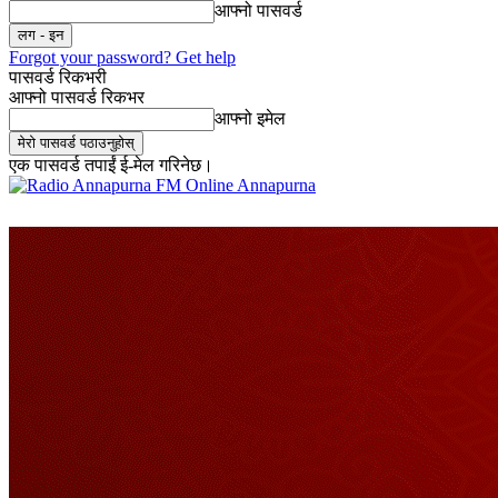
आफ्नो पासवर्ड
Forgot your password? Get help
पासवर्ड रिकभरी
आफ्नो पासवर्ड रिकभर
आफ्नो इमेल
एक पासवर्ड तपाईं ई-मेल गरिनेछ।
Online Annapurna