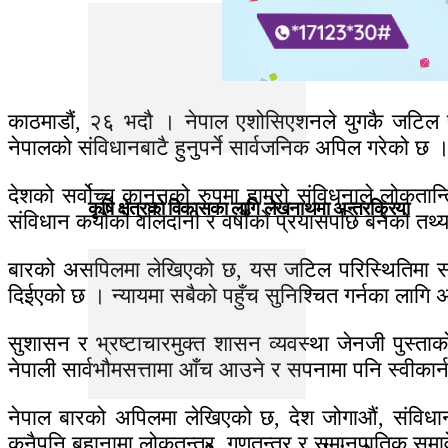
काठमाडौं, २६ भदौ । नेपाल एशोसिएशनले युगकै जटिल परि
नेपालको संविधानबाटै हुनुपर्ने सार्वजनिक अपिल गरेको छ 
देशको सर्वोच्च कानुनको रुपमा हाम्रो संविधनाले लोकतान्
कृषि क्षेत्रको विकासका लागि लेखनाथमा अन्तरक्रिया
संविधान कयौंको वलिदानी र वर्षौंको प्रयासपछि बनेको तथ
बारको असपिलमा लेखिएको छ, यस जटिल परिस्थितिमा संवि
दिईएको छ । न्यायमा सबैको पहुँच सुनिश्चित गर्नका लागि 
सुशासन र भ्रष्टाचारमुक्त शासन व्यवस्था जेनजी पुस्ताक
नेपाली सार्वभौमसत्तामा आँच आउने र सपनामा पनि स्वीकार
नेपाल बारको अपिलमा लेखिएको छ, देश जोगाऔं, संविधान
कुनैपनि बहानामा लोकतन्त्र, गणतन्त्र र समानुपातिक सम