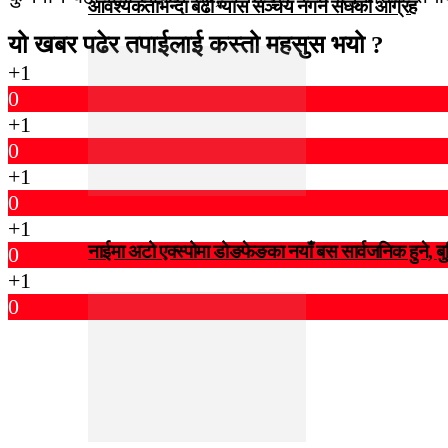
आवश्यकताभन्दा बढी ग्यास सञ्चय नगर्न संघकाे आग्रह
यो खबर पढेर तपाईलाई कस्तो महसुस भयो ?
+1
0
+1
0
+1
0
+1
नाईमा अटो एक्स्पोमा डोङफेङका नयाँ बस सार्वजनिक हुने, ब
0
+1
0