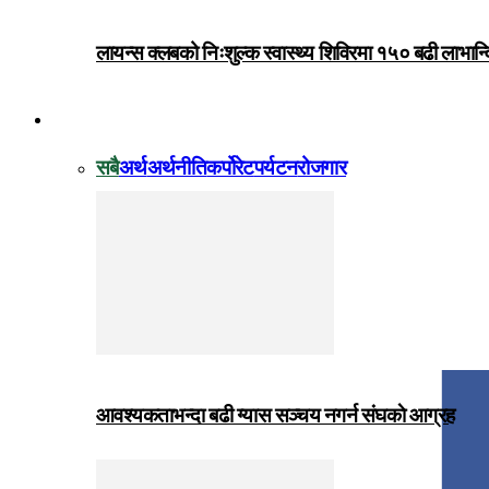
लायन्स क्लबको निःशुल्क स्वास्थ्य शिविरमा १५० बढी लाभान्
विजनेस
सबै
अर्थ
अर्थनीति
कर्पोरेट
पर्यटन
रोजगार
आवश्यकताभन्दा बढी ग्यास सञ्चय नगर्न संघकाे आग्रह