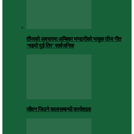
तीजको अवसरमा अम्बिका भण्डारीको भावुक तीज गीत
‘भइयो दुई तिर’ सार्वजनिक
जीवन जिउने कलासम्बन्धी कार्यशाला