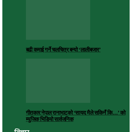
बढी कमाई गर्ने चलचित्र बन्यो ‘लालीबजार’
गीतकार नेपाल रानाभाटको ‘सायद मैले सकिनँ कि…’ को
म्युजिक भिडियो सार्वजनिक