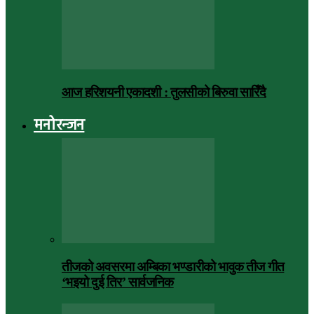
आज हरिशयनी एकादशी : तुलसीको बिरुवा सारिँदै
मनोरन्जन
तीजको अवसरमा अम्बिका भण्डारीको भावुक तीज गीत
‘भइयो दुई तिर’ सार्वजनिक