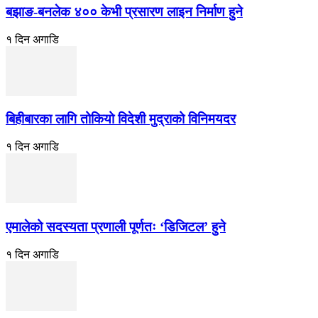
बझाङ-बनलेक ४०० केभी प्रसारण लाइन निर्माण हुने
१ दिन अगाडि
बिहीबारका लागि तोकियो विदेशी मुद्राको विनिमयदर
१ दिन अगाडि
एमालेको सदस्यता प्रणाली पूर्णतः ‘डिजिटल’ हुने
१ दिन अगाडि