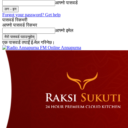
आफ्नो पासवर्ड
Forgot your password? Get help
पासवर्ड रिकभरी
आफ्नो पासवर्ड रिकभर
आफ्नो इमेल
एक पासवर्ड तपाईं ई-मेल गरिनेछ।
Online Annapurna