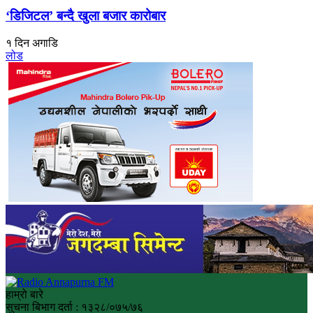
‘डिजिटल’ बन्दै खुला बजार कारोबार
१ दिन अगाडि
लोड
हाम्रो बारे
सुचना बिभाग दर्ता : १३२८/०७५/७६