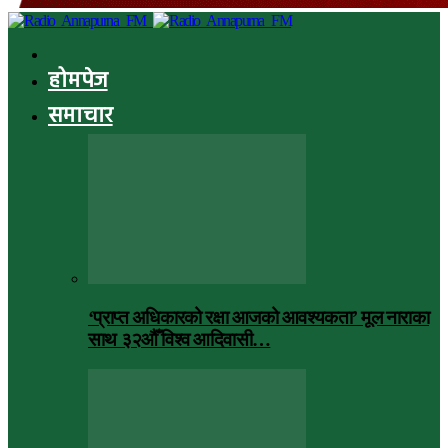
होमपेज
समाचार
‘प्राप्त अधिकारको रक्षा आजको आवश्यकता’ मूल नाराका
साथ ३२औँ विश्व आदिवासी…