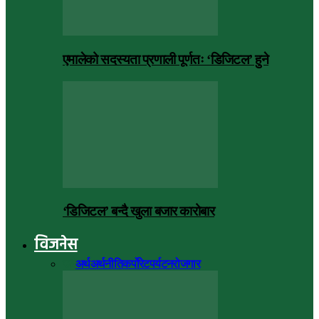
एमालेको सदस्यता प्रणाली पूर्णतः ‘डिजिटल’ हुने
‘डिजिटल’ बन्दै खुला बजार कारोबार
विजनेस
सबै
अर्थ
अर्थनीति
कर्पोरेट
पर्यटन
रोजगार