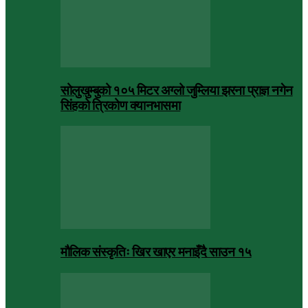
सोलुखुम्बुको १०५ मिटर अग्लो जुम्लिया झरना प्राज्ञ नगेन
सिंहको त्रिकोण क्यानभासमा
मौलिक संस्कृतिः खिर खाएर मनाइँदै साउन १५