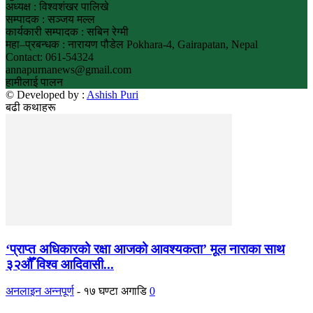
अध्यक्ष : विश्वशंखर पालिखे
सम्पादक : सञ्जय मल्ल
कार्यकारी सम्पादक : सबिन रेग्मी
महा–प्रबन्धक : नारायण पौडेल Pokhara-4, Gairapatan, Nepal
Contact: 061-54324
annapurnanews@gmail.com
हामीलाई पालन
© Developed by :
Ashish Puri
बढी कथाहरू
‘प्राप्त अधिकारको रक्षा आजको आवश्यकता’ मूल नाराका साथ
३२औँ विश्व आदिवासी...
अनलाइन अन्नपूर्ण
-
१७ घण्टा अगाडि
0