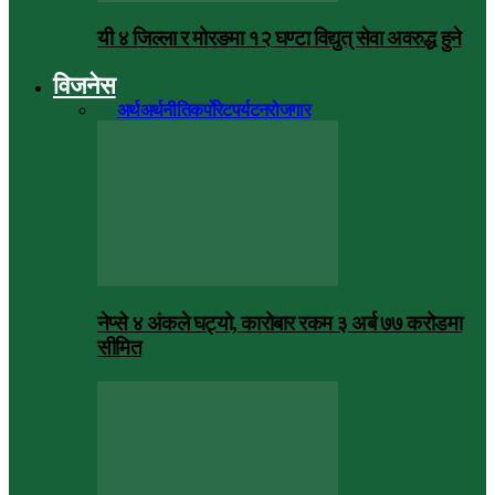
यी ४ जिल्ला र मोरङमा १२ घण्टा विद्युत् सेवा अवरुद्ध हुने
विजनेस
सबै
अर्थ
अर्थनीति
कर्पोरेट
पर्यटन
रोजगार
नेप्से ४ अंकले घट्यो, कारोबार रकम ३ अर्ब ७७ करोडमा
सीमित