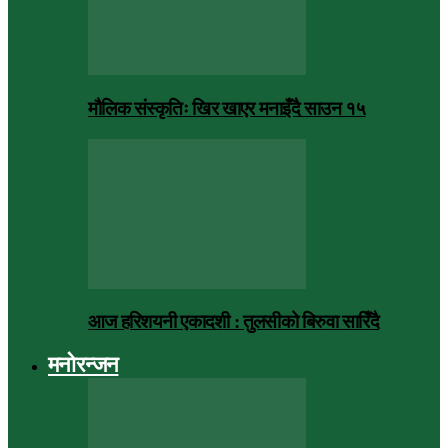
मौलिक संस्कृतिः खिर खाएर मनाइँदै साउन १५
आज हरिशयनी एकादशी : तुलसीको बिरुवा सारिँदै
मनोरन्जन