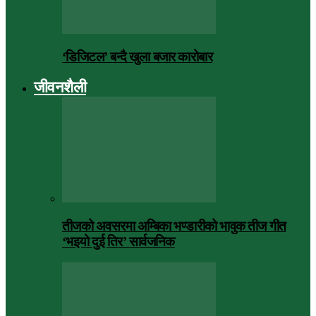
‘डिजिटल’ बन्दै खुला बजार कारोबार
जीवनशैली
तीजको अवसरमा अम्बिका भण्डारीको भावुक तीज गीत
‘भइयो दुई तिर’ सार्वजनिक