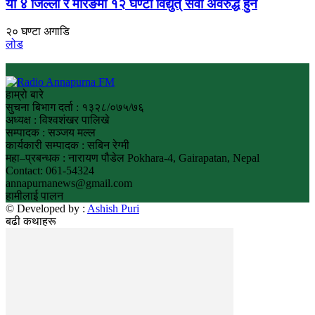
यी ४ जिल्ला र मोरङमा १२ घण्टा विद्युत् सेवा अवरुद्ध हुने
२० घण्टा अगाडि
लोड
हाम्रो बारे
सुचना बिभाग दर्ता : १३२८/०७५/७६
अध्यक्ष : विश्वशंखर पालिखे
सम्पादक : सञ्जय मल्ल
कार्यकारी सम्पादक : सबिन रेग्मी
महा–प्रबन्धक : नारायण पौडेल Pokhara-4, Gairapatan, Nepal
Contact: 061-54324
annapurnanews@gmail.com
हामीलाई पालन
© Developed by :
Ashish Puri
बढी कथाहरू