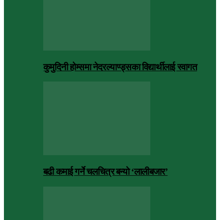
कुमुदिनी होम्समा नेदरल्याण्ड्सका विद्यार्थीलाई स्वागत
बढी कमाई गर्ने चलचित्र बन्यो ‘लालीबजार’