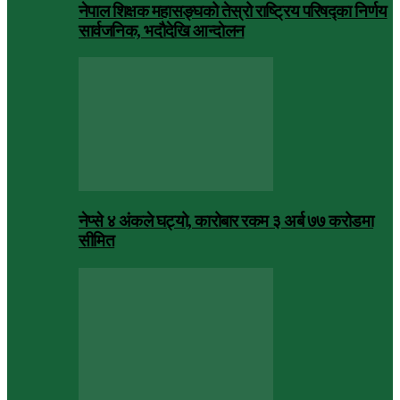
नेपाल शिक्षक महासङ्घको तेस्रो राष्ट्रिय परिषद्का निर्णय
सार्वजनिक, भदाैदेखि आन्दाेलन
नेप्से ४ अंकले घट्यो, कारोबार रकम ३ अर्ब ७७ करोडमा
सीमित