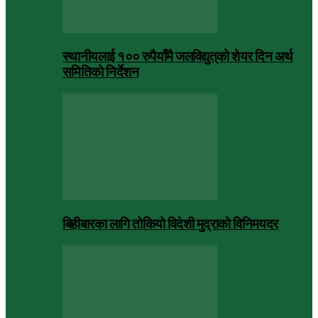
स्थानीयलाई १०० रुपैयाँमै जलविद्युत्‌को शेयर दिन अर्थ
समितिको निर्देशन
बिहीबारका लागि तोकियो विदेशी मुद्राको विनिमयदर