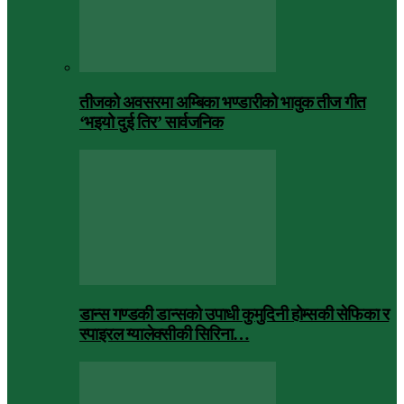
तीजको अवसरमा अम्बिका भण्डारीको भावुक तीज गीत
‘भइयो दुई तिर’ सार्वजनिक
डान्स गण्डकी डान्सको उपाधी कुमुदिनी होम्सकी सेफिका र
स्पाइरल ग्यालेक्सीकी सिरिना…