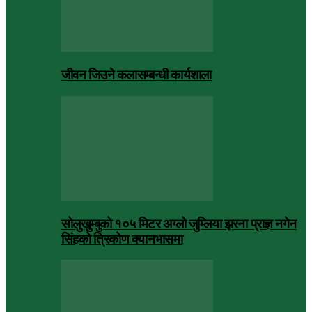
जीवन जिउने कलासम्बन्धी कार्यशाला
सोलुखुम्बुको १०५ मिटर अग्लो जुम्लिया झरना प्राज्ञ नगेन
सिंहको त्रिकोण क्यानभासमा