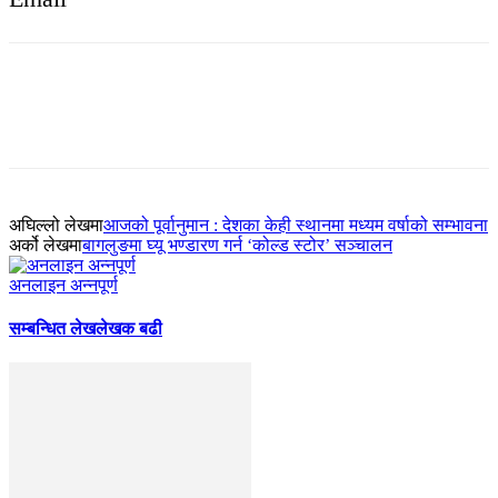
अघिल्लो लेखमा
आजको पूर्वानुमान : देशका केही स्थानमा मध्यम वर्षाको सम्भावना
अर्को लेखमा
बागलुङमा घ्यू भण्डारण गर्न ‘कोल्ड स्टोर’ सञ्चालन
अनलाइन अन्नपूर्ण
सम्बन्धित लेख
लेखक बढी