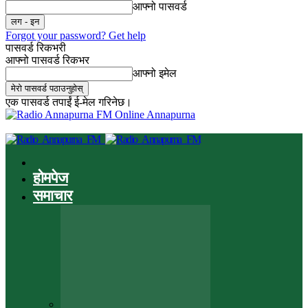
आफ्नो पासवर्ड
Forgot your password? Get help
पासवर्ड रिकभरी
आफ्नो पासवर्ड रिकभर
आफ्नो इमेल
एक पासवर्ड तपाईं ई-मेल गरिनेछ।
Online Annapurna
होमपेज
समाचार