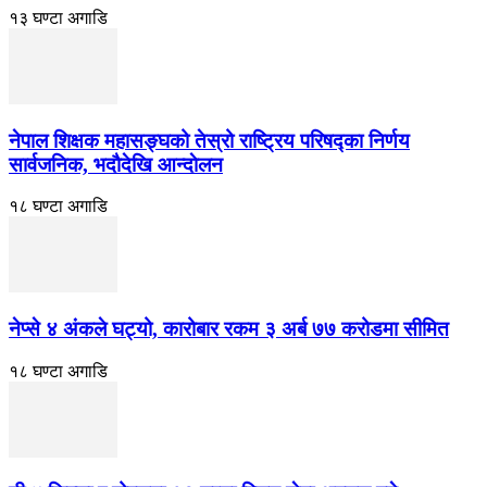
१३ घण्टा अगाडि
नेपाल शिक्षक महासङ्घको तेस्रो राष्ट्रिय परिषद्का निर्णय
सार्वजनिक, भदाैदेखि आन्दाेलन
१८ घण्टा अगाडि
नेप्से ४ अंकले घट्यो, कारोबार रकम ३ अर्ब ७७ करोडमा सीमित
१८ घण्टा अगाडि