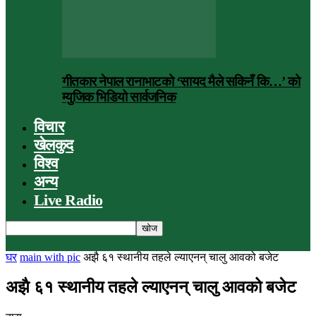
गीतकार नेपाल रानाभाटको ‘सायद मैले सकिनँ कि…’ को
म्युजिक भिडियो सार्वजनिक
विचार
खेलकुद
विश्व
अन्य
Live Radio
घर
main with pic
अझै ६१ स्थानीय तहले ल्याएनन् चालु आवको बजेट
अझै ६१ स्थानीय तहले ल्याएनन् चालु आवको बजेट