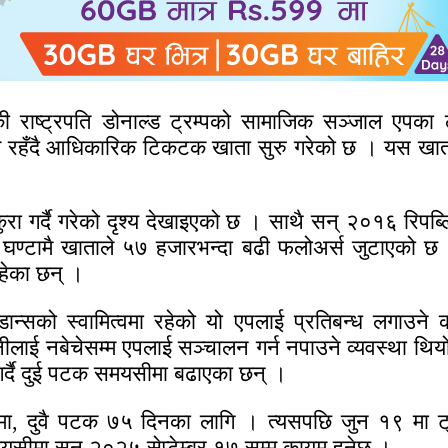
राष्ट्रपति डोनाल्ड ट्रम्पको सामाजिक सञ्जाल एपका लाग
ा कम रहँदै आधिकारिक टिकटक खाता सुरु गरेको छ । यस खात
ग कुरा गर्दै गरेको दृश्य देखाइएको छ । साथै सन् २०१६ र
ण्टामै खाताले ५७ हजारभन्दा बढी फलोअर्स जुटाएको छ ।
ेका छन् ।
टडान्सको स्वामित्वमा रहेको यो एपलाई प्रतिबन्ध लगाउने
ीलाई नबेचेसम्म एपलाई सञ्चालन गर्न नपाउने व्यवस्था थ
 गर्दै दुई पटक समयसीमा बढाएका छन् ।
दुवै पटक ७५ दिनका लागि । त्यसपछि जुन १९ मा ट्रम्पल
ीमा सन् २०२५ सेप्टेम्बर १७ सम्म कायम हुनेछ ।