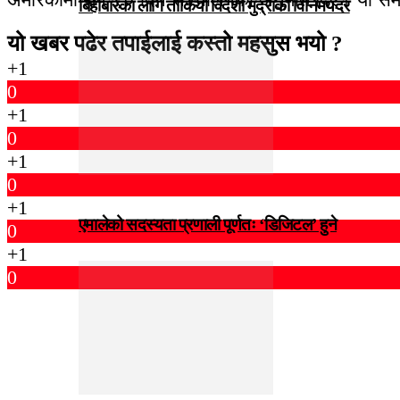
बिहीबारका लागि तोकियो विदेशी मुद्राको विनिमयदर
यो खबर पढेर तपाईलाई कस्तो महसुस भयो ?
+1
0
+1
0
+1
0
+1
एमालेको सदस्यता प्रणाली पूर्णतः ‘डिजिटल’ हुने
0
+1
0