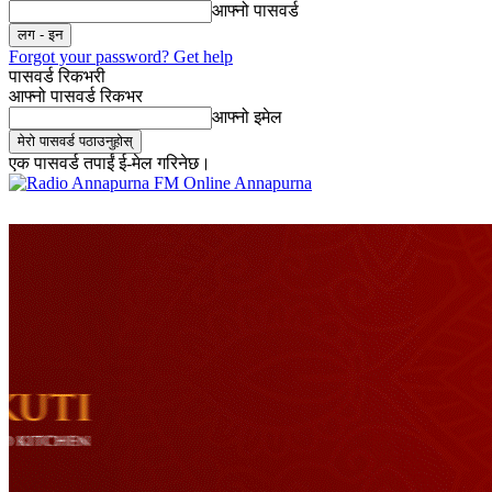
आफ्नो पासवर्ड
Forgot your password? Get help
पासवर्ड रिकभरी
आफ्नो पासवर्ड रिकभर
आफ्नो इमेल
एक पासवर्ड तपाईं ई-मेल गरिनेछ।
Online Annapurna