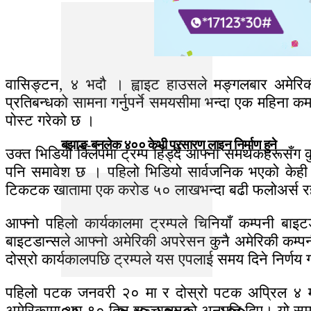
वासिङ्टन, ४ भदौ । ह्वाइट हाउसले मङ्गलबार अमेरिकी 
प्रतिबन्धको सामना गर्नुपर्ने समयसीमा भन्दा एक महिन
पोस्ट गरेको छ ।
बझाङ-बनलेक ४०० केभी प्रसारण लाइन निर्माण हुने
उक्त भिडियो क्लिपमा ट्रम्प हिँड्दै आफ्ना समर्थकहरूसँ
पनि समावेश छ । पहिलो भिडियो सार्वजनिक भएको केही घ
टिकटक खातामा एक करोड ५० लाखभन्दा बढी फलोअर्स रह
आफ्नो पहिलो कार्यकालमा ट्रम्पले चिनियाँ कम्पनी बाइ
बाइटडान्सले आफ्नो अमेरिकी अपरेसन कुनै अमेरिकी कम्पन
दोस्रो कार्यकालपछि ट्रम्पले यस एपलाई समय दिने निर्णय
पहिलो पटक जनवरी २० मा र दोस्रो पटक अप्रिल ४ मा, 
अमेरिकामा थप ९० दिन सञ्चालनको अनुमति दिए। यो समयस