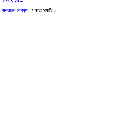
रेन्ज र ३४...
अनलाइन अन्नपूर्ण
-
१ घण्टा अगाडि
0