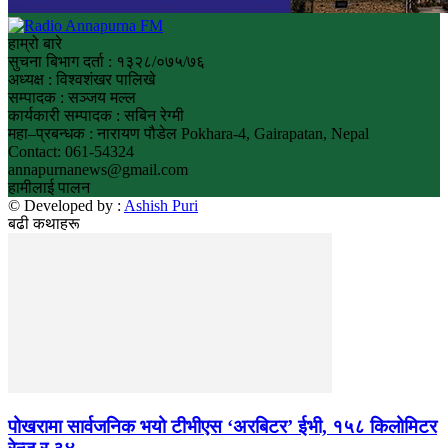
हाम्रो बारे
सुचना बिभाग दर्ता : १३२८/०७५/७६
अध्यक्ष : विश्वशंखर पालिखे
सम्पादक : सञ्जय मल्ल
कार्यकारी सम्पादक : सबिन रेग्मी
महा–प्रबन्धक : नारायण पौडेल Pokhara-4, Gairapatan, Nepal
Contact: 061-54324
annapurnanews@gmail.com
हामीलाई पालन
© Developed by :
Ashish Puri
बढी कथाहरू
पोखरामा सार्वजनिक भयो टीभीएस ‘अरबिटर’ ईभी, १५८ किलोमिटर