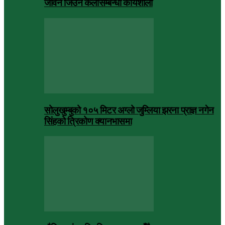
जीवन जिउने कलासम्बन्धी कार्यशाला
सोलुखुम्बुको १०५ मिटर अग्लो जुम्लिया झरना प्राज्ञ नगेन
सिंहको त्रिकोण क्यानभासमा