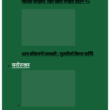
मौलिक संस्कृतिः खिर खाएर मनाइँदै साउन १५
आज हरिशयनी एकादशी : तुलसीको बिरुवा सारिँदै
मनोरन्जन