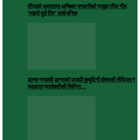
तीजको अवसरमा अम्बिका भण्डारीको भावुक तीज गीत
‘भइयो दुई तिर’ सार्वजनिक
डान्स गण्डकी डान्सको उपाधी कुमुदिनी होम्सकी सेफिका र
स्पाइरल ग्यालेक्सीकी सिरिना…