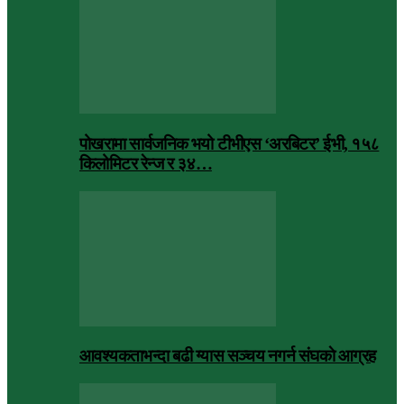
पोखरामा सार्वजनिक भयो टीभीएस ‘अरबिटर’ ईभी, १५८
किलोमिटर रेन्ज र ३४…
आवश्यकताभन्दा बढी ग्यास सञ्चय नगर्न संघकाे आग्रह