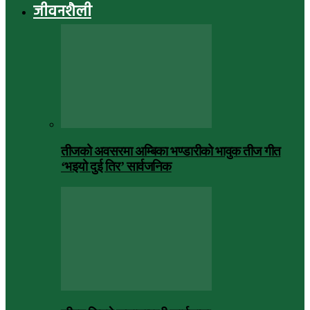
जीवनशैली
तीजको अवसरमा अम्बिका भण्डारीको भावुक तीज गीत
‘भइयो दुई तिर’ सार्वजनिक