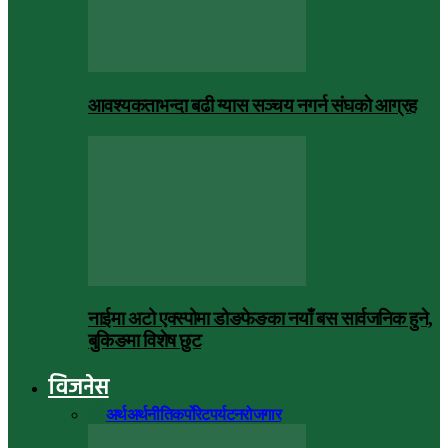
आवश्यकताभन्दा बढी ग्यास सञ्चय नगर्न संघकाे आग्रह
नाईमा अटो एक्स्पोमा डोङफेङका नयाँ बस सार्वजनिक हुने,
बुकिङमा विशेष छुट
विजनेस
सबै
अर्थ
अर्थनीति
कर्पोरेट
पर्यटन
रोजगार