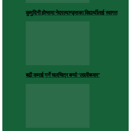
कुमुदिनी होम्समा नेदरल्याण्ड्सका विद्यार्थीलाई स्वागत
बढी कमाई गर्ने चलचित्र बन्यो ‘लालीबजार’