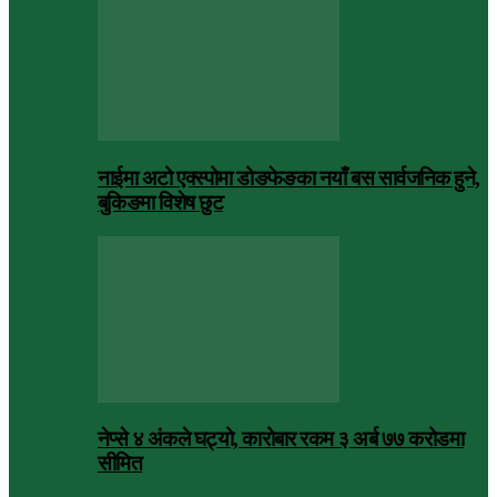
नाईमा अटो एक्स्पोमा डोङफेङका नयाँ बस सार्वजनिक हुने,
बुकिङमा विशेष छुट
नेप्से ४ अंकले घट्यो, कारोबार रकम ३ अर्ब ७७ करोडमा
सीमित