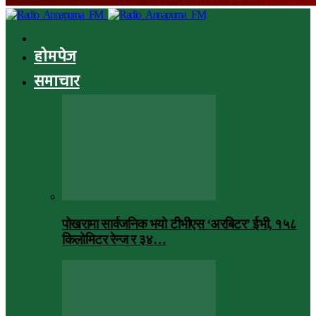
होमपेज
समाचार
पोखरामा सार्वजनिक भयो टीभीएस ‘अरबिटर’ ईभी, १५८
किलोमिटर रेन्ज र ३४…