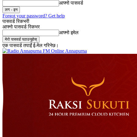
आफ्नो पासवर्ड
Forgot your password? Get help
पासवर्ड रिकभरी
आफ्नो पासवर्ड रिकभर
आफ्नो इमेल
एक पासवर्ड तपाईं ई-मेल गरिनेछ।
Online Annapurna