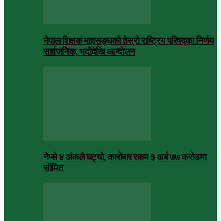
नेपाल शिक्षक महासङ्घको तेस्रो राष्ट्रिय परिषद्का निर्णय
सार्वजनिक, भदाैदेखि आन्दाेलन
नेप्से ४ अंकले घट्यो, कारोबार रकम ३ अर्ब ७७ करोडमा
सीमित