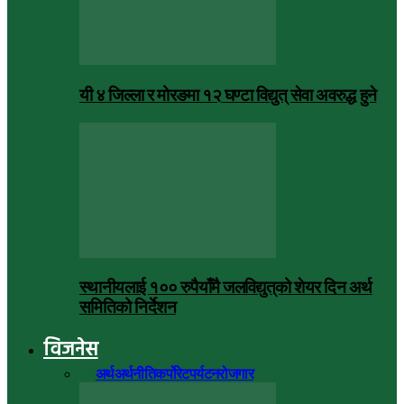
यी ४ जिल्ला र मोरङमा १२ घण्टा विद्युत् सेवा अवरुद्ध हुने
स्थानीयलाई १०० रुपैयाँमै जलविद्युत्‌को शेयर दिन अर्थ
समितिको निर्देशन
विजनेस
सबै
अर्थ
अर्थनीति
कर्पोरेट
पर्यटन
रोजगार