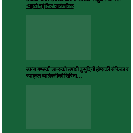
‘भइयो दुई तिर’ सार्वजनिक
डान्स गण्डकी डान्सको उपाधी कुमुदिनी होम्सकी सेफिका र
स्पाइरल ग्यालेक्सीकी सिरिना…