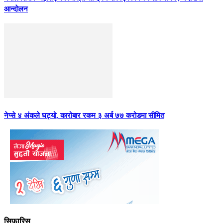
आन्दाेलन
नेप्से ४ अंकले घट्यो, कारोबार रकम ३ अर्ब ७७ करोडमा सीमित
सिफारिस