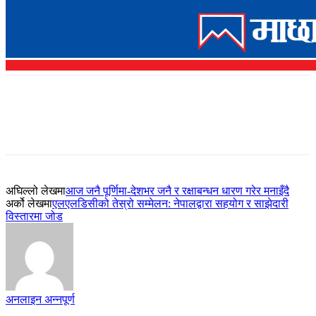
अघिल्लो लेखमा
आज जनै पूर्णिमा-देशभर जनै र रक्षाबन्धन धारण गरेर मनाइँदै
अर्को लेखमा
एलएलडिसीको तेस्रो सम्मेलन: नेपालद्वारा सहयोग र साझेदारी
विस्तारमा जोड
अनलाइन अन्नपूर्ण