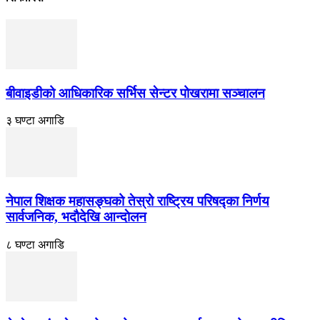
बीवाइडीको आधिकारिक सर्भिस सेन्टर पोखरामा सञ्चालन
३ घण्टा अगाडि
नेपाल शिक्षक महासङ्घको तेस्रो राष्ट्रिय परिषद्का निर्णय
सार्वजनिक, भदाैदेखि आन्दाेलन
८ घण्टा अगाडि