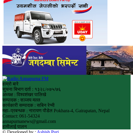
हाम्रो बारे
सुचना बिभाग दर्ता : १३२८/०७५/७६
अध्यक्ष : विश्वशंखर पालिखे
सम्पादक : सञ्जय मल्ल
कार्यकारी सम्पादक : सबिन रेग्मी
महा–प्रबन्धक : नारायण पौडेल Pokhara-4, Gairapatan, Nepal
Contact: 061-54324
annapurnanews@gmail.com
हामीलाई पालन
© Developed by :
Ashish Puri