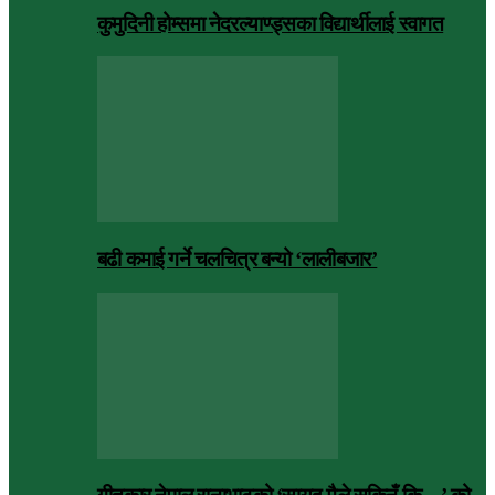
कुमुदिनी होम्समा नेदरल्याण्ड्सका विद्यार्थीलाई स्वागत
बढी कमाई गर्ने चलचित्र बन्यो ‘लालीबजार’