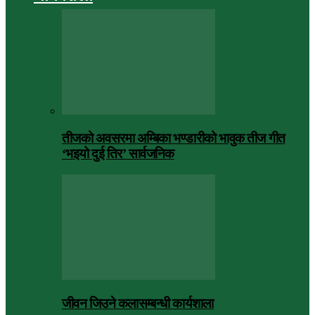
तीजको अवसरमा अम्बिका भण्डारीको भावुक तीज गीत
‘भइयो दुई तिर’ सार्वजनिक
जीवन जिउने कलासम्बन्धी कार्यशाला