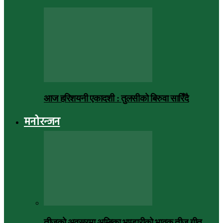
आज हरिशयनी एकादशी : तुलसीको बिरुवा सारिँदै
मनोरन्जन
तीजको अवसरमा अम्बिका भण्डारीको भावुक तीज गीत