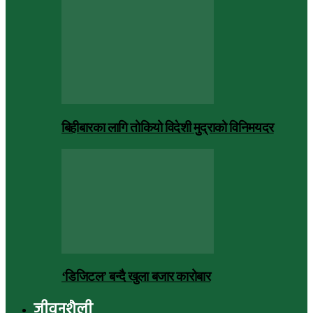
बिहीबारका लागि तोकियो विदेशी मुद्राको विनिमयदर
‘डिजिटल’ बन्दै खुला बजार कारोबार
जीवनशैली