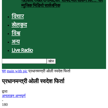
गीतकार नेपाल रानाभाटको ‘सायद मैले सकिनँ कि…’ को
म्युजिक भिडियो सार्वजनिक
विचार
खेलकुद
विश्व
अन्य
Live Radio
घर
main with pic
प्रधानमन्त्री ओली स्वदेश फिर्ता
प्रधानमन्त्री ओली स्वदेश फिर्ता
द्वारा
अनलाइन अन्नपूर्ण
-
180