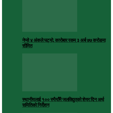
नेप्से ४ अंकले घट्यो, कारोबार रकम ३ अर्ब ७७ करोडमा
सीमित
स्थानीयलाई १०० रुपैयाँमै जलविद्युत्‌को शेयर दिन अर्थ
समितिको निर्देशन