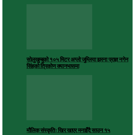
सोलुखुम्बुको १०५ मिटर अग्लो जुम्लिया झरना प्राज्ञ नगेन
सिंहको त्रिकोण क्यानभासमा
मौलिक संस्कृतिः खिर खाएर मनाइँदै साउन १५