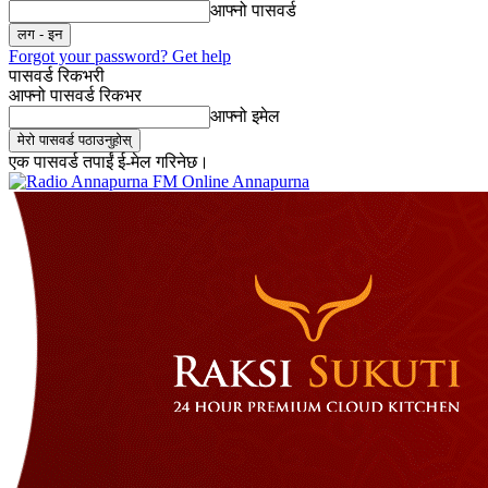
आफ्नो पासवर्ड
Forgot your password? Get help
पासवर्ड रिकभरी
आफ्नो पासवर्ड रिकभर
आफ्नो इमेल
एक पासवर्ड तपाईं ई-मेल गरिनेछ।
Online Annapurna