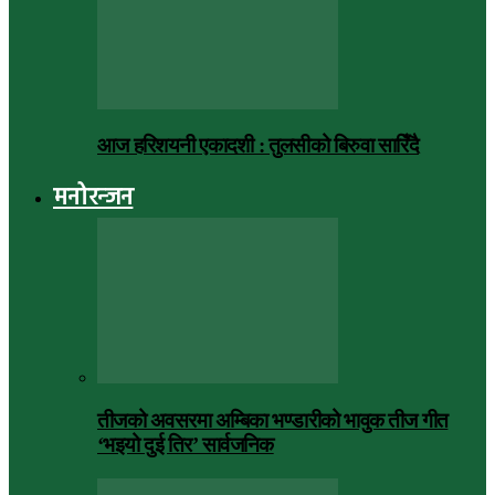
आज हरिशयनी एकादशी : तुलसीको बिरुवा सारिँदै
मनोरन्जन
तीजको अवसरमा अम्बिका भण्डारीको भावुक तीज गीत
‘भइयो दुई तिर’ सार्वजनिक