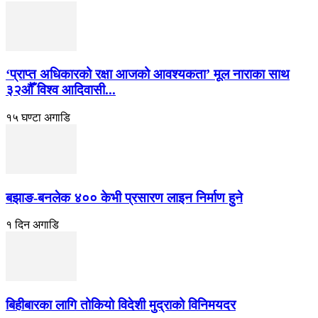
‘प्राप्त अधिकारको रक्षा आजको आवश्यकता’ मूल नाराका साथ
३२औँ विश्व आदिवासी...
१५ घण्टा अगाडि
बझाङ-बनलेक ४०० केभी प्रसारण लाइन निर्माण हुने
१ दिन अगाडि
बिहीबारका लागि तोकियो विदेशी मुद्राको विनिमयदर