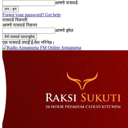
आफ्नो पासवर्ड
Forgot your password? Get help
पासवर्ड रिकभरी
आफ्नो पासवर्ड रिकभर
आफ्नो इमेल
एक पासवर्ड तपाईं ई-मेल गरिनेछ।
Online Annapurna