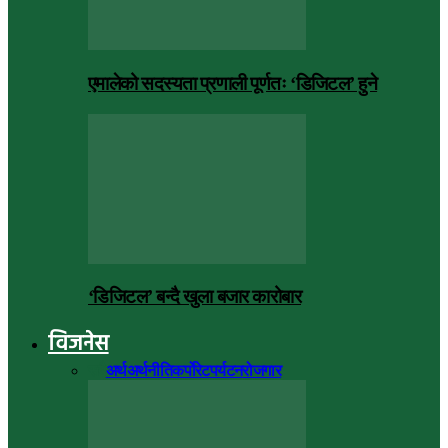
एमालेको सदस्यता प्रणाली पूर्णतः ‘डिजिटल’ हुने
‘डिजिटल’ बन्दै खुला बजार कारोबार
विजनेस
सबै
अर्थ
अर्थनीति
कर्पोरेट
पर्यटन
रोजगार