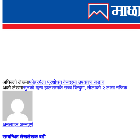
अघिल्लो लेखमा
फोहरमैला प्रशोधन केन्द्रमा उपकरण जडान
अर्को लेखमा
सुनको मूल्य हालसम्मकै उच्च बिन्दुमा, ताेलाकाे २ लाख नजिक
अनलाइन अन्नपूर्ण
सम्बन्धित लेख
लेखक बढी