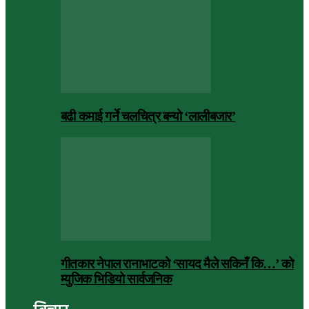
बढी कमाई गर्ने चलचित्र बन्यो ‘लालीबजार’
गीतकार नेपाल रानाभाटको ‘सायद मैले सकिनँ कि…’ को
म्युजिक भिडियो सार्वजनिक