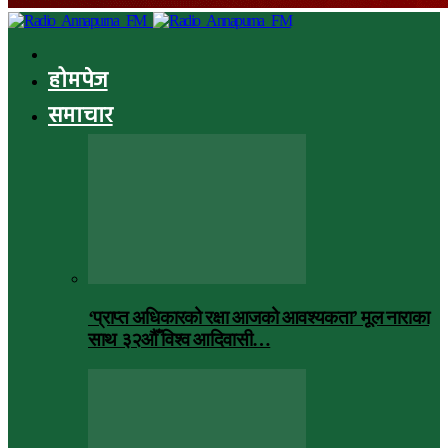
होमपेज
समाचार
‘प्राप्त अधिकारको रक्षा आजको आवश्यकता’ मूल नाराका
साथ ३२औँ विश्व आदिवासी…