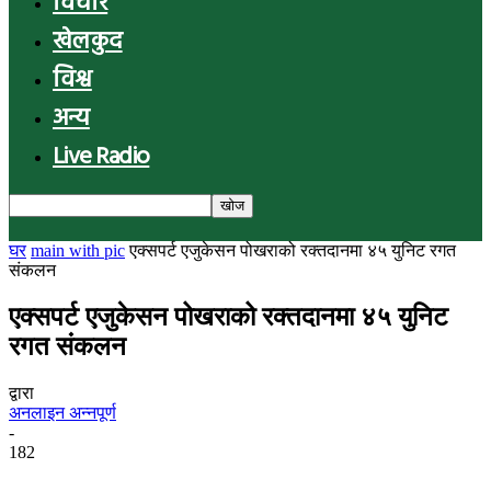
विचार
खेलकुद
विश्व
अन्य
Live Radio
घर
main with pic
एक्सपर्ट एजुकेसन पोखराको रक्तदानमा ४५ युनिट रगत
संकलन
एक्सपर्ट एजुकेसन पोखराको रक्तदानमा ४५ युनिट
रगत संकलन
द्वारा
अनलाइन अन्नपूर्ण
-
182