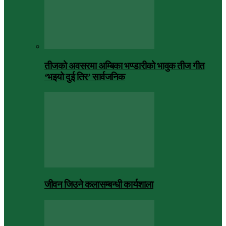
तीजको अवसरमा अम्बिका भण्डारीको भावुक तीज गीत
‘भइयो दुई तिर’ सार्वजनिक
जीवन जिउने कलासम्बन्धी कार्यशाला