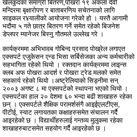
खेलकुदका समाग्री बितरण,पोखरा १९ अकंला देवी
मन्दिरमा बृक्षारोपण र बाताबरणिय सचेतनाको लागि
साइकल र¥यालीको आयोजना गरेको हो । यस्तै आगामी
भदौमा ५ गते छात्र बितरण गर्ने समेत रहेको बिजनेश
डेप्लपर म्यानेजर बिस्नु गौतमले उल्लेख गरे ।
कार्यक्रममा अभिभावब गोबिन्द प्रसाद पोख्रेल लगाएत
एक्सपर्ट एजुकेसन एन्ड भिसा सर्बिसेजका अन्य कर्मचारीको
सहभागिता रहेको थियो । रक्तदान कार्यक्रममा लाइन्स
क्लब अफ पोखरा आदर्श र पोखरा ट्रेड मलको समेत
सहकार्य रहेको थियो ।अष्ट्रेलियाको सिड्नीमा सन्
२००३ अगष्ट ८ मा एक्सपर्टको स्थापना भएको थियो ।
एक्सपर्टका हाल २० देशमा ६० भन्दा बढी शाखाहरु रहेका
छन् । एक्सपर्टले शैक्षिक परामर्शसंगै आइईएलटीएस,
पीटीई, स्याट लगायतका कक्षाहरुसमेत संचालन गर्दै
आइरहेको छ । विद्यार्थीहरुलाई गन्तव्य मुलुकमा रहेका
शाखाहरुबाटसमेत सहयोग गर्दै आइरहेको छ ।