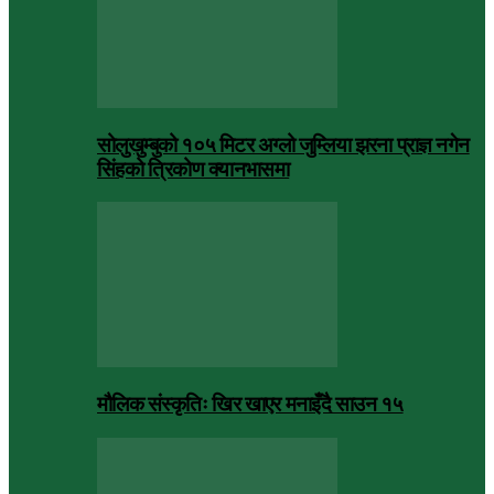
सोलुखुम्बुको १०५ मिटर अग्लो जुम्लिया झरना प्राज्ञ नगेन
सिंहको त्रिकोण क्यानभासमा
मौलिक संस्कृतिः खिर खाएर मनाइँदै साउन १५