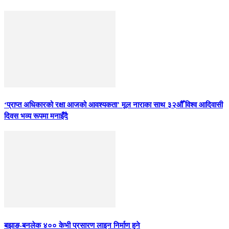
‘प्राप्त अधिकारको रक्षा आजको आवश्यकता’ मूल नाराका साथ ३२औँ विश्व आदिवासी
दिवस भव्य रूपमा मनाइँदै
बझाङ-बनलेक ४०० केभी प्रसारण लाइन निर्माण हुने