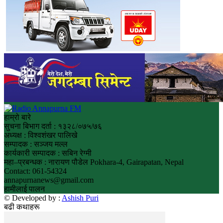
हाम्रो बारे
सुचना बिभाग दर्ता : १३२८/०७५/७६
अध्यक्ष : विश्वशंखर पालिखे
सम्पादक : सञ्जय मल्ल
कार्यकारी सम्पादक : सबिन रेग्मी
महा–प्रबन्धक : नारायण पौडेल Pokhara-4, Gairapatan, Nepal
Contact: 061-54324
annapurnanews@gmail.com
हामीलाई पालन
© Developed by :
Ashish Puri
बढी कथाहरू