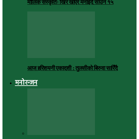
मौलिक संस्कृतिः खिर खाएर मनाइँदै साउन १५
आज हरिशयनी एकादशी : तुलसीको बिरुवा सारिँदै
मनोरन्जन