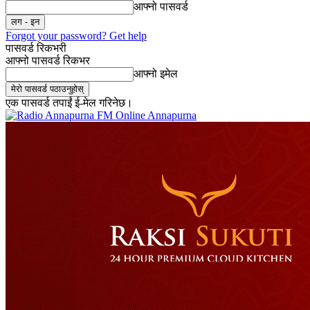
आफ्नो पासवर्ड
Forgot your password? Get help
पासवर्ड रिकभरी
आफ्नो पासवर्ड रिकभर
आफ्नो इमेल
एक पासवर्ड तपाईं ई-मेल गरिनेछ।
Online Annapurna