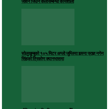
जीवन जिउने कलासम्बन्धी कार्यशाला
सोलुखुम्बुको १०५ मिटर अग्लो जुम्लिया झरना प्राज्ञ नगेन
सिंहको त्रिकोण क्यानभासमा