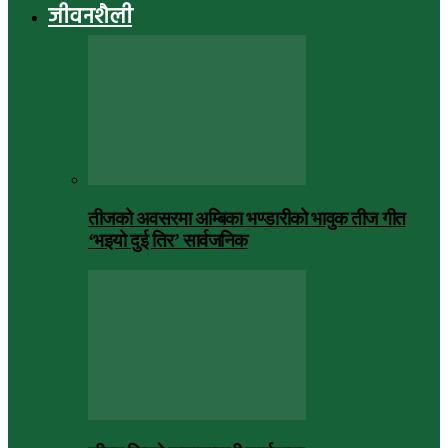
जीवनशैली
तीजको अवसरमा अम्बिका भण्डारीको भावुक तीज गीत
‘भइयो दुई तिर’ सार्वजनिक