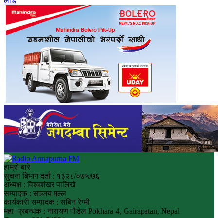
लोड
हाम्रो बारे
सुचना बिभाग दर्ता : १३२८/०७५/७६
अध्यक्ष : विश्वशंखर पालिखे
सम्पादक : सञ्जय मल्ल
कार्यकारी सम्पादक : सबिन रेग्मी
महा–प्रबन्धक : नारायण पौडेल Pokhara-4, Gairapatan, Nepal