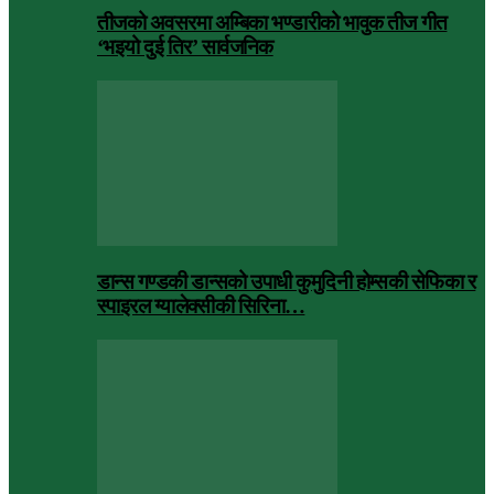
तीजको अवसरमा अम्बिका भण्डारीको भावुक तीज गीत
‘भइयो दुई तिर’ सार्वजनिक
डान्स गण्डकी डान्सको उपाधी कुमुदिनी होम्सकी सेफिका र
स्पाइरल ग्यालेक्सीकी सिरिना…