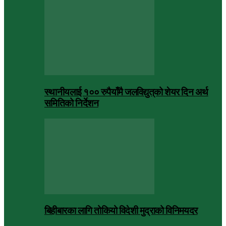
स्थानीयलाई १०० रुपैयाँमै जलविद्युत्‌को शेयर दिन अर्थ
समितिको निर्देशन
बिहीबारका लागि तोकियो विदेशी मुद्राको विनिमयदर