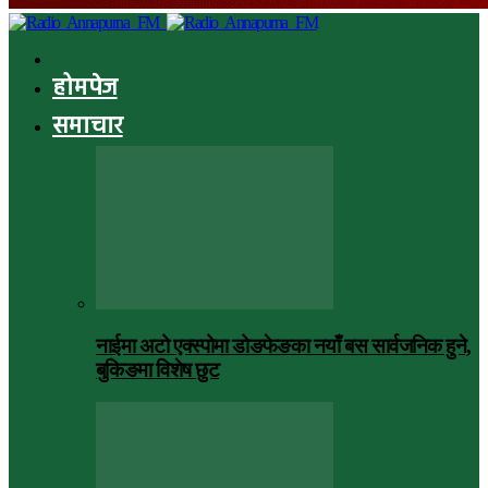
होमपेज
समाचार
नाईमा अटो एक्स्पोमा डोङफेङका नयाँ बस सार्वजनिक हुने,
बुकिङमा विशेष छुट