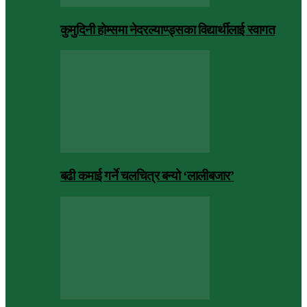
कुमुदिनी होम्समा नेदरल्याण्ड्सका विद्यार्थीलाई स्वागत
बढी कमाई गर्ने चलचित्र बन्यो ‘लालीबजार’