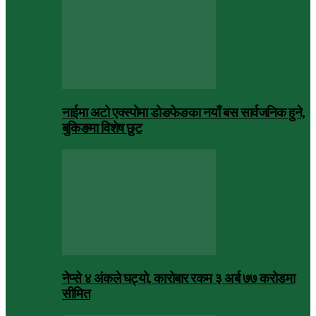
नाईमा अटो एक्स्पोमा डोङफेङका नयाँ बस सार्वजनिक हुने,
बुकिङमा विशेष छुट
नेप्से ४ अंकले घट्यो, कारोबार रकम ३ अर्ब ७७ करोडमा
सीमित