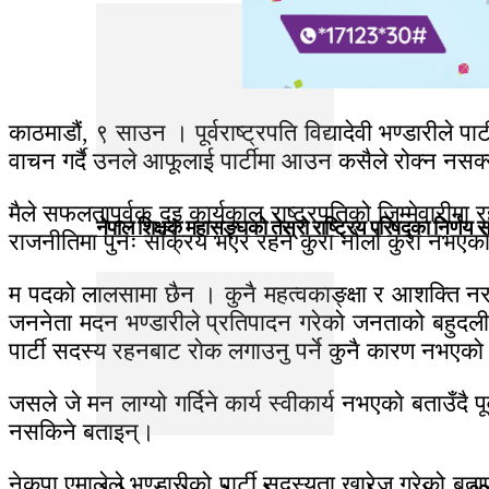
काठमाडौं, ९ साउन । पूर्वराष्ट्रपति विद्यादेवी भण्डारीले प
वाचन गर्दै उनले आफूलाई पार्टीमा आउन कसैले रोक्न नसक्न
मैले सफलतापूर्वक दुइ कार्यकाल राष्ट्रपतिको जिम्मेवारीम
नेपाल शिक्षक महासङ्घको तेस्रो राष्ट्रिय परिषद्का निर्णय 
राजनीतिमा पुनः सक्रिय भएर रहने कुरा नौलो कुरा नभएको
म पदकाे लालसामा छैन । कुनै महत्वकाङ्क्षा र आशक्ति नरह
जननेता मदन भण्डारीले प्रतिपादन गरेकाे जनताको बहुदली
पार्टी सदस्य रहनबाट राेक लगाउनु पर्ने कुनै कारण नभएका
जसले जे मन लाग्याे गर्दिने कार्य स्वीकार्य नभएकाे बताउँद
नसकिने बताइन्।
नेकपा एमालेले भण्डारीको पार्टी सदस्यता खारेज गरेको बताएप