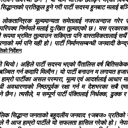
धान्तको प्रतिकूल हुने गरी पार्टी सदस्य हुनबाट मलाई बञ्चित
ो लोकतान्त्रिक मूल्यमान्यता समेतलाई नजरअन्दाज गरेर 
परिपक्व निर्णयले मलाई दुःखित तुल्याएको छ। यस प्रकारका
यी रूपमा भ्रमित तुल्याउन सकिएता पनि वास्तविकतालाई सध
रणाको मर्म पनि यही हो। पार्टी निर्माणसम्बन्धी जनवादी केन्द्
िको निर्देशन
ेको थियो। अहिले पार्टी सदस्य भएको पैंतालिस वर्ष बितिसकेका 
बाट बञ्चित गर्न कदापि मिल्दैन। यो पार्टी बनाउन म लगायत हजा
हाम्रो पार्टीका असल परम्परा, मूल्य एवं आदर्शलाई आधार म
ी अवधारणाको निष्ठापूर्वक रक्षा गर्न म देशभरका सबै ए
 त्यसैले, म सम्पूर्ण पार्टी पंक्तिलाई निर्धक्क, ढुक्क र दृ
मौलिक सिद्धान्त जनताको बहुदलीय जनवाद ९जबज० प्रतिको नेक
ले नै आज हाम्रो पार्टीले यो सफलता हासिल गरेको हो। नेप