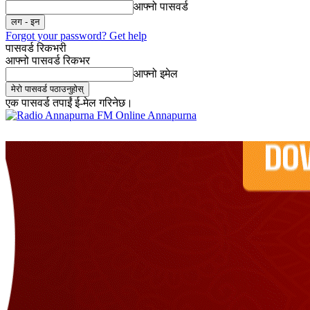
आफ्नो पासवर्ड
Forgot your password? Get help
पासवर्ड रिकभरी
आफ्नो पासवर्ड रिकभर
आफ्नो इमेल
एक पासवर्ड तपाईं ई-मेल गरिनेछ।
Online Annapurna