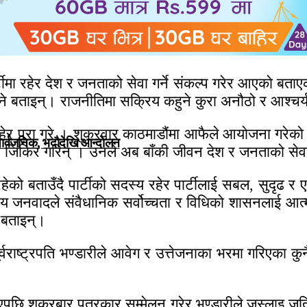
ार्टीमा रहेर देश र जनताको सेवा गर्ने संकल्प गरेर आएकाे बताए
े बताइन्। राजनीतिमा सक्रिय कहुने कुरा अनौठो र आश्चर्य म
ा रहेर पूरा गरे । शुक्रवार काठमाडौंमा आफैले आयाेजना गर
सार्वजनिक, भदाैदेखि आन्दाेलन
 जिकिर गरिन् । उनले अब बाँकी जीवन देश र जनताको सेवाम
ेको बताउँदै पार्टीको सदस्य रहेर पार्टीलाई सबल, सुदृढ र
य जनवादले संवैधानिक सर्वोच्चता र विधिको शासनलाई आत्
े बताइन्।
ै पूर्वराष्ट्रपति भण्डारीले आवेग र उत्तेजनाका भरमा गरिएका क
छि शुक्रबार पत्रकार सम्मेलन गरेर भण्डारीले जस्लाइ जतिबेला 