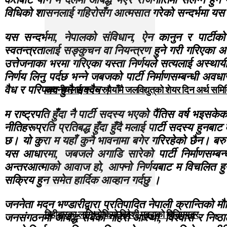
विधिको शासनलाई गहिरोसँग आत्मसात गरेको सन्दर्भमा यस सिद्
यस सन्दर्भमा, नेपालको संविधान, ऐन कानुन र पार्टीक
स्वतन्त्रतालाई सङ्कुचन वा नियन्त्रण हुने गरी गरिएका अ
उत्तेजनाका भरमा गरिएका यस्ता निर्णयले सत्यलाई अस्था
निर्णय लिनु पर्दछ भन्ने जबजको पार्टी निर्माणसम्बन्धी अवधा
वैध र परिपक्व हुनै सक्दैन ।
स्थानीयलाई १०० रुपैयाँमै जलविद्युत्‌को शेयर दिन अर्थ समित
म राष्ट्रपति हुँदा नै पार्टी सदस्य भएको पैंतिस वर्ष भइसक
नीतिहरूप्रति प्रतिबद्ध हुँदा हुँदै मलाई पार्टी सदस्य हुन
छ। यो कुरा म यहाँ कुनै भावनामा बगेर गरिरहेको छैन। बरु 
यस आधारमा, जबजले अगाडि सारेको पार्टी निर्माणसम्बन्ध
अन्तरआत्माको आवाज हो, आफ्नो निर्णयबाट म विचलित हुने छैन।
सक्रिय हुन समेत हार्दिक आव्हान गर्दछु ।
जननेता मदन भण्डारीद्वारा प्रतिपादित नेपाली क्रान्तिको 
बिहीबारका लागि तोकियो विदेशी मुद्राको विनिमयदर
जनसंगठनमा आबद्ध सबैको गहिरो आस्था, विश्वास र निष्ठा