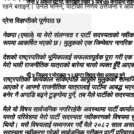
नेप्से ४ अंकले घट्यो, कारोबार रकम ३ अर्ब ७७ करोडमा सी
रहने बताइन्। उनले भनिन्, पार्टीको निर्णय उत्तेजना र आव
प्रेस विज्ञप्तीकाे पूर्णपाठ छ
नेकपा (एमाले) मा मेरो संलग्नता र पार्टी सदस्यताको न
रूपमा आकर्षित भएको छ। मुलुकको एक जिम्मेवार नागरिक भएक
देशको राष्ट्रपतिको भूमिकालाई सफलतापूर्वक पूरा गरी एक 
मेरो भावी राजनीतिक यात्राको बारेमा चासो व्यक्त हुँदै 
यी ४ जिल्ला र मोरङमा १२ घण्टा विद्युत् सेवा अवरुद्ध हुने
राष्ट्रपतिको कार्यकाल सकिएपछि आफूले मुलुकको सामाजिक
आएको र आफ्नो राजनीतिक यात्रालाई पार्टीमा आबद्ध भएर 
बनेर नै अगाडि बढ्ने टुङ्गोमा पुगें, तब मैले पार्टीको सदस्य
मैले यो विषय सार्वजनिक नगरिरहेकै अवस्थामा पार्टी कार्या
यस्तो परिवेशमा मेरो पार्टी सदस्यता नवीकरणको विषयमा च
थियो। यसै विषयलाई मध्यनजर गर्दै मैले २०८२ साल असा
सदस्यता नवीकरण गरेको सार्वजनिक गरीकन पार्टी परिवारक