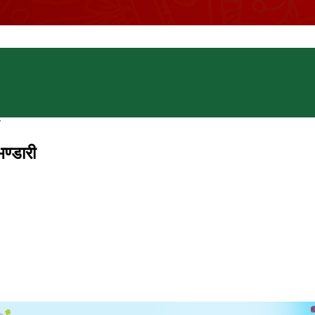
ी
भण्डारी