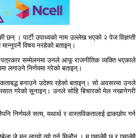
की छन् । पार्टी उपाध्यकाे नाम उल्लेख भएकाे २ पेज विज्ञप्ती
ान्नुपर्ने विषय नरहेको बताइन्।
ेकाे पत्रकार सम्मेलनमा उनले आफू राजनीतिक व्यक्ति भएकाले
ा लगाउने निर्णयमा गरेकाे बताइन्।
 एकताबद्ध बनाउने उदेश्य रहेकाे बताइन्। साे अवसरमा उनले
मसात गरेको सुनाइन्। उनले साेहि बिचारकाे मेल नखानेगरी
ुनैपनि निर्णयले सत्य, यथार्थ र वास्तविकतालाई ढाकछाेप गर्न
जे मन लाग्याे त्याे गर्न मिल्दैन । म एमालेमै छु र एमालेमै