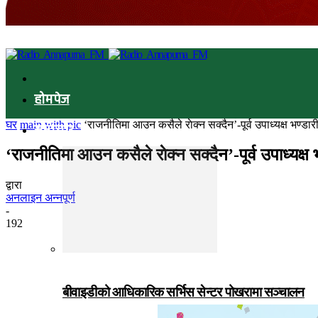
होमपेज
घर
main with pic
‘राजनीतिमा आउन कसैले राेक्न सक्दैन’-पूर्व उपाध्यक्ष भण्डार
समाचार
‘राजनीतिमा आउन कसैले राेक्न सक्दैन’-पूर्व उपाध्यक्ष 
द्वारा
अनलाइन अन्नपूर्ण
-
192
बीवाइडीको आधिकारिक सर्भिस सेन्टर पोखरामा सञ्चालन