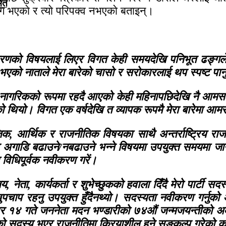
मित
ेग भएकाे र त्याे परिपक्व नभएकाे बताइन्।
वीकरणको विषयलाई लिएर विगत केही समयदेखि पनिभूत ढङ्गल
ो नाताले मेरा बारेको चासो र सरोकारलाई थप स्पष्ट पार्नु
नागरिकको रूपमा रहदै आएको केही महिनापछिदेखि नै आमसञ्चा
आएको थियो। विगत एक वर्षदेखि त व्यापक रूपमै मेरा बारेमा
, आर्थिक र राजनीतिक विषयका साथै अन्तर्राष्ट्रिय राजन
अगाडि बढाउने/नबढाउने भन्ने विषयमा उपयुक्त समयमा जानक
ता विधिपूर्वक नवीकरण गरें।
लय, नेता, कार्यकर्ता र शुभेच्छुकको हवाला दिँदै मेरो पार्टी
ुपचाप रहनु उपयुक्त हुँदैनथ्यो। सदस्यता नवीकरण गर्नुको
र १४ गते जननेता मदन भण्डारीको ७४औं जन्मजयन्तीको अव
ो सदस्य भएर राजनीतिमा क्रियाशील हुने सङ्कल्प गरेको क