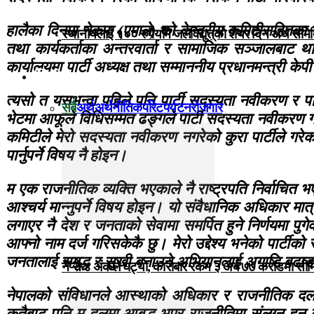
हालैका दिनमा नेकपा (एमाले) को केन्द्रीय कमिटीसहितका
स्थानीयलाई १०० रुपैयाँमै जलविद्युत्‌को शेयर दिन अर्थ समित
तथा कार्यकर्ताका अन्तरवार्ता र सामाजिक सञ्जालबाट थाह
कार्यालयमा पार्टी अध्यक्ष तथा सम्माननीय प्रधानमन्त्री क
विजनेस
त्यसो त यसभन्दा पहिले पनि पार्टी सदस्यता नवीकरण र पार्
सबै
अर्थ
अर्थनीति
कर्पोरेट
पर्यटन
रोजगार
भेटमा आफूले विधिसम्मत ढङ्गले पार्टी सदस्यता नवीकरण गर
कमिटीले मेरो सदस्यता नवीकरण नगरेको कुरा पार्टीले गरेका
पार्नुपर्ने विषय नै होइन।
म एक राजनीतिक व्यक्ति भएकाले नै राष्ट्रपति निर्वाचित भए
आश्चर्य मान्नुपर्ने विषय होइन। यो संवैधानिक अधिकार मात्
लगाएर नै देश र जनताको सेवामा समर्पित हुने निर्णयमा पुगे
आफ्नो नाम दर्ज गरिसकेकै छु। मेरो उद्देश्य भनेको पार्टीक
जनतालाई समृद्ध र सुखी बनाउने अभियानलाई अगाडि बढाउन
नेप्से ४ अंकले घट्यो, कारोबार रकम ३ अर्ब ७७ करोडमा सी
नेपालको संविधानले आस्थाको अधिकार र राजनीतिक दलमा 
कतैबाट पनि म दलमा आबद्ध भएर राजनीतिमा संलग्न हुन न