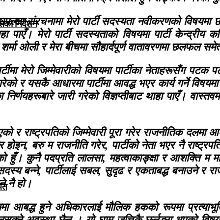
 उपल्ला संरचनामा मेरो पार्टी सदस्यता नवीकरणको विषयमा 
िको निर्देशन
ा पाएँ। मेरो पार्टी सदस्यताको विषयमा पार्टी केन्द्रीय 
ेपी शर्मा ओली र मेरा बीचमा सौहार्दपूर्ण वातावरणमा छलफल स
टीमा मेरो जिम्मेवारीको विषयमा पार्टीका नेताहरूसँग पटक पट
ेको र यसकै आधारमा पार्टीमा आवद्ध भएर कार्य गर्ने विषयम
 निर्णयहरूबारे जारी गरेको विज्ञप्तीबाट थाहा पाएँ। वास्
को र राष्ट्रपतिको जिम्मेवारी पूरा गरेर राजनीतिक दलमा आबद
र होइन, बरु म राजनीति गरेर, पार्टीको नेता भएर नै राष्ट्रप
को हुँ। कुनै पदप्रति लालसा, महत्वाकाङ्क्षा र आशक्ति म मा
ो सदस्य बन्ने, पार्टीलाई सबल, सुदृढ र एकताबद्ध बनाउने र र
े नै हो।
मित
आबद्ध हुने अधिकारलाई मौलिक हकको रूपमा प्रत्याभूति 
सक्ने अवस्था छैन । यो घाम जत्तिकै छर्लङ्ग भएको विष