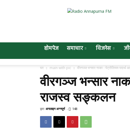
Online
Annapurna
होमपेज
समाचार
विजनेस
जी
घर
main with pic
वीरगञ्ज भन्सार नाका : पेट्रोलियम पदार्थ
वीरगञ्ज भन्सार नाक
राजस्व सङ्कलन
द्वारा
अनलाइन अन्नपूर्ण
-
148