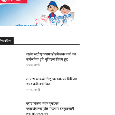
सिफारिस
नाईमा अटो एक्स्पोमा डोङफेङका नयाँ बस
सार्वजनिक हुने, बुकिङमा विशेष छुट
३ घण्टा अगाडि
लायन्स क्लबको निःशुल्क स्वास्थ्य शिविरमा
१५० बढी लाभान्वित
३ घण्टा अगाडि
ब्रोड पिकमा ज्यान गुमाएका
पर्वतारोहीहरूप्रति पोखरामा श्रद्धाञ्जली
तथा दीपप्रज्वलन