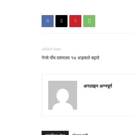
अघिल्लो लेखमा
नेप्से पाँच दशमलव १७ अङ्कले बढ्यो
अनलाइन अन्नपूर्ण