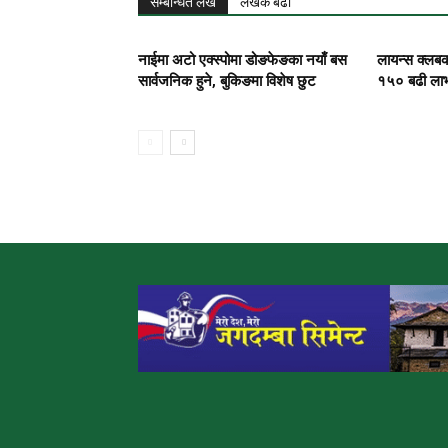
सम्बन्धित लेख
लेखक बढी
नाईमा अटो एक्स्पोमा डोङफेङका नयाँ बस
लायन्स क्लबको
सार्वजनिक हुने, बुकिङमा विशेष छुट
१५० बढी लाभ