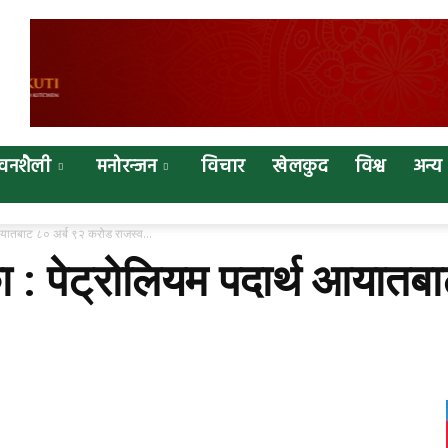
वनशैली
मनोरन्जन
विचार
खेलकुद
विश्व
अन्य
 आयातबाट ८० अर्ब ९२ करोड राजस्व...
ा : पेट्रोलियम पदार्थ आयात