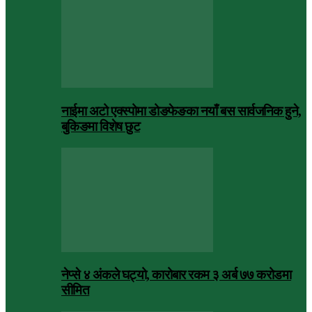
नाईमा अटो एक्स्पोमा डोङफेङका नयाँ बस सार्वजनिक हुने,
बुकिङमा विशेष छुट
नेप्से ४ अंकले घट्यो, कारोबार रकम ३ अर्ब ७७ करोडमा
सीमित