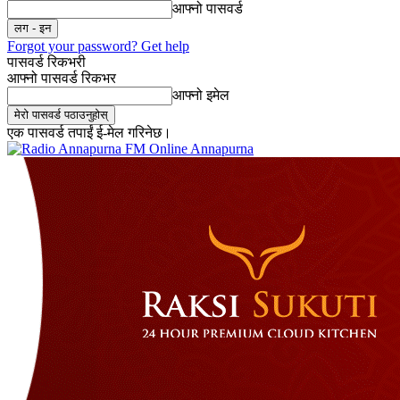
आफ्नो पासवर्ड
Forgot your password? Get help
पासवर्ड रिकभरी
आफ्नो पासवर्ड रिकभर
आफ्नो इमेल
एक पासवर्ड तपाईं ई-मेल गरिनेछ।
Online Annapurna