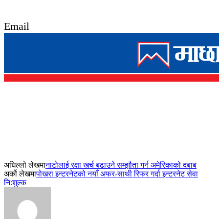
Email
अघिल्लो लेखमा
नाटोलाई रक्षा खर्च बढाउने सम्झौता गर्न अमेरिकाको दबाब
अर्को लेखमा
पोखरा इन्टरनेटको नयाँ अफर-साथी रिफर गर्दा इन्टरनेट सेवा
नि:शुल्क