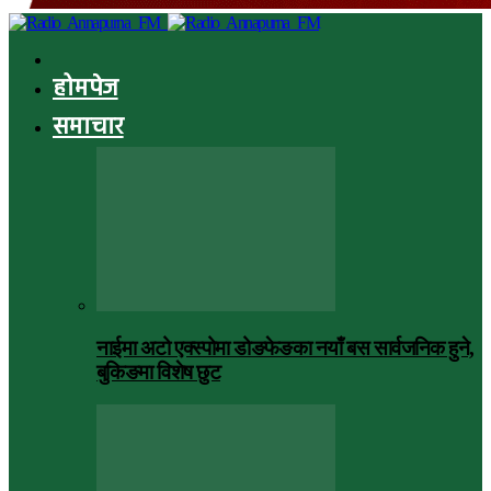
होमपेज
समाचार
नाईमा अटो एक्स्पोमा डोङफेङका नयाँ बस सार्वजनिक हुने,
बुकिङमा विशेष छुट