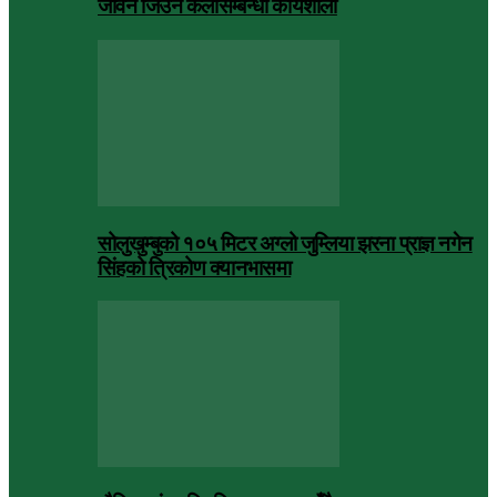
जीवन जिउने कलासम्बन्धी कार्यशाला
सोलुखुम्बुको १०५ मिटर अग्लो जुम्लिया झरना प्राज्ञ नगेन
सिंहको त्रिकोण क्यानभासमा