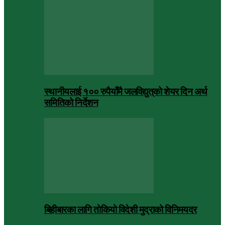
स्थानीयलाई १०० रुपैयाँमै जलविद्युत्‌को शेयर दिन अर्थ
समितिको निर्देशन
बिहीबारका लागि तोकियो विदेशी मुद्राको विनिमयदर