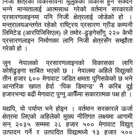
निजी क्षेत्रको विकासविना मुलुकको विकास हुन सक्दैन
भन्ने मान्यतालाई आत्मसाथ गरेको वर्तमान सरकारले
प्रसारणलाइनमा पनि निजी क्षेत्रलाई जोडेको हो ।
मन्त्रालयअन्तर्गत रहेको राष्ट्रिय प्रसारण ग्रीड कम्पनी
लिमिटेड (आरपिजिसिएल) ले तमोर–ढुङ्गेसाँगु २२० केभी
प्रसारणलाइन निर्माणका लागि निजी क्षेत्रसँग सम्झौता
गरेको हो ।
जुन नेपालको प्रसारणलाइनको विकासका लागि
कोशेढुङ्गा साबित भएको छ । नेपालमा अहिले विद्युत्को
तीन हजार ६०० मेगावाट जडित क्षमता पुगिसकेको छ भने
आन्तरिक खपत हेर्दा ‘पिक डिमान्ड’ नै करिब दुई
हजारभन्दा बढी मेगावाट पुग्नु आफैँमा सकारात्मक पक्ष हो ।
यद्यपि, यो पर्याप्त भने होइन । वर्तमान सरकारले ऊर्जा
क्षेत्रमा लिएको अहिलेको मुख्य नीतिगत लक्ष्यमा आगामी
सन् २०३५ सम्ममा २८ हजार ५०० मेगावाट विद्युत्
उत्पादन गर्ने र उत्पादित विद्युत्मध्ये १३ हजार ५००