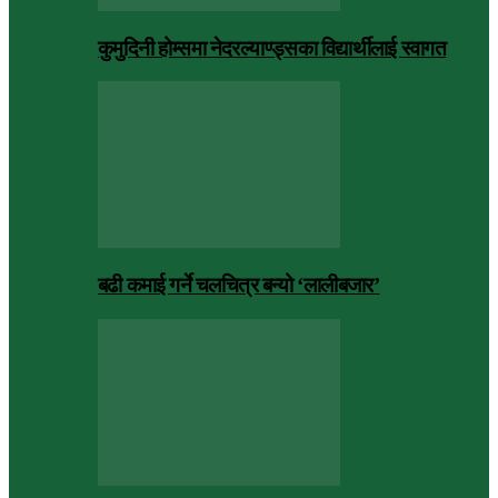
कुमुदिनी होम्समा नेदरल्याण्ड्सका विद्यार्थीलाई स्वागत
बढी कमाई गर्ने चलचित्र बन्यो ‘लालीबजार’