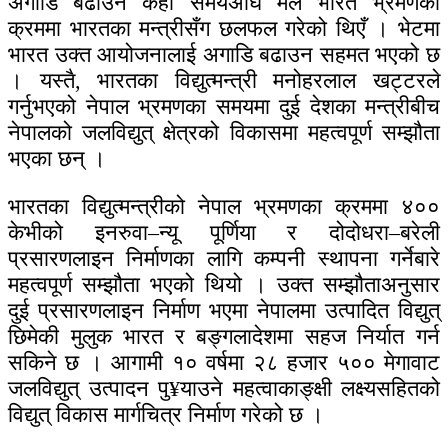
अगाडि बढाउन केही समयअघि मैले भारत भ्रमणका
क्रममा भारतका मन्त्रीसँग छलफल गरेको थिएँ । भेटमा
भारत उक्त आयोजनालाई अगाडि बढाउन सहमत भएको छ
। यस्तै, भारतका विद्युत्मन्त्री मनोहरलाल खट्टरले
गर्नुभएको नेपाल भ्रमणका समयमा दुई देशका मन्त्रीबीच
नेपालको जलविद्युत् क्षेत्रको विकासमा महत्वपूर्ण सम्झौता
भएका छन् ।
भारतका विद्युत्मन्त्रीको नेपाल भ्रमणका क्रममा ४००
केभीको इनरुवा–न्यू पूर्णिया र दोदोधरा–बरेली
प्रसारणलाइन निर्माणका लागि कम्पनी स्थापना गर्नेबारे
महत्वपूर्ण सम्झौता भएको थियो । उक्त सम्झौताअनुसार
दुई प्रसारणलाइन निर्माण भएमा नेपालमा उत्पादित विद्युत्
छिमेकी मुलुक भारत र बङ्गलादेशमा सहज निर्यात गर्न
सकिने छ । आगामी १० वर्षमा २८ हजार ५०० मेगावाट
जलविद्युत् उत्पादन पु¥याउने महत्वाकाङ्क्षी लक्ष्यसहितको
विद्युत् विकास मार्गचित्र निर्माण गरेको छ ।