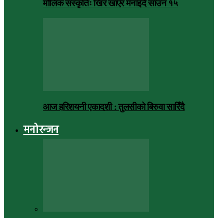
मौलिक संस्कृतिः खिर खाएर मनाइँदै साउन १५
आज हरिशयनी एकादशी : तुलसीको बिरुवा सारिँदै
मनोरन्जन