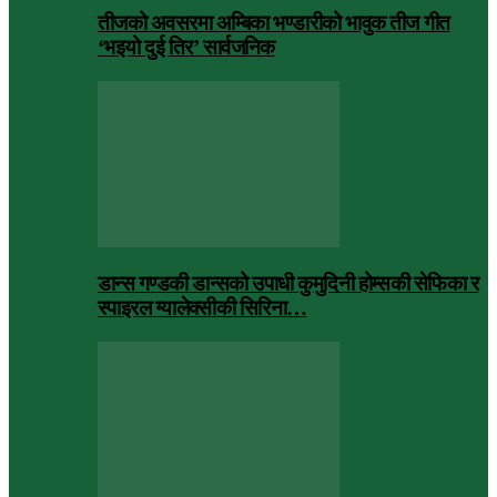
तीजको अवसरमा अम्बिका भण्डारीको भावुक तीज गीत
‘भइयो दुई तिर’ सार्वजनिक
डान्स गण्डकी डान्सको उपाधी कुमुदिनी होम्सकी सेफिका र
स्पाइरल ग्यालेक्सीकी सिरिना…