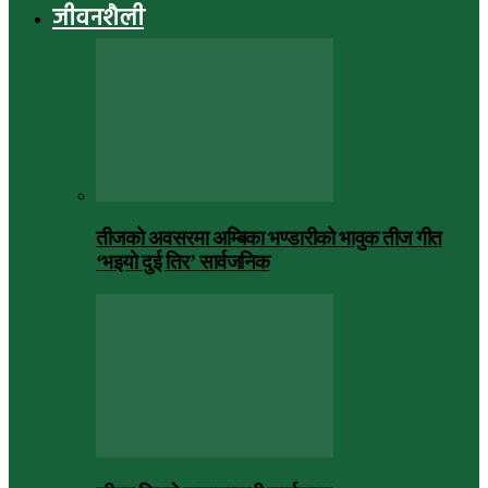
जीवनशैली
तीजको अवसरमा अम्बिका भण्डारीको भावुक तीज गीत
‘भइयो दुई तिर’ सार्वजनिक