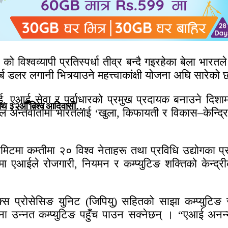
ो विश्वव्यापी प्रतिस्पर्धा तीव्र बन्दै गइरहेका बेला भा
खर्ब डलर लगानी भित्र्याउने महत्त्वाकांक्षी योजना अघि सारेको
ई, एआई सेवा र पूर्वाधारको प्रमुख प्रदायक बनाउने दिशा
 साथ ३२औँ विश्व आदिवासी…
मेल अन्तर्वार्तामा भारतलाई ‘खुला, किफायती र विकास–केन्द
मिटमा कम्तीमा २० विश्व नेताहरू तथा प्रविधि उद्योगका 
रमा एआईले रोजगारी, नियमन र कम्प्युटिङ शक्तिको केन्द्रीक
्स प्रोसेसिङ युनिट (जिपियु) सहितको साझा कम्प्युटि
 उन्नत कम्प्युटिङ पहुँच पाउन सक्नेछन् । “एआई अनन्य हुन