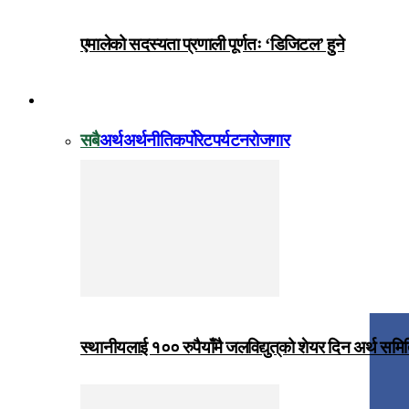
एमालेको सदस्यता प्रणाली पूर्णतः ‘डिजिटल’ हुने
विजनेस
सबै
अर्थ
अर्थनीति
कर्पोरेट
पर्यटन
रोजगार
स्थानीयलाई १०० रुपैयाँमै जलविद्युत्‌को शेयर दिन अर्थ समित