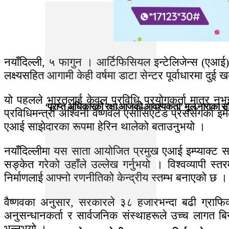
नयाँदिल्ली, ५ फागुन । आर्टिफिसियल इन्टेलिजेन्स (एआई) क
लक्ष्यसहित आगामी केही वर्षमा डाटा सेन्टर पूर्वाधारमा दुई 
यो पहलले भारतलाई केवल प्रविधि प्रयोगकर्ता मात्र नभ
‘प्राप्त अधिकारको रक्षा आजको आवश्यकता’ मूल नाराका
प्रविधिमन्त्री अश्विनी वैष्णवले एसोसिएटेड प्रेससँगको इ
एआई साझेदारका रूपमा हेरिन थालेको बताउनुभयो ।
नयाँदिल्लीमा यस साता आयोजित प्रमुख एआई इम्प्याक्ट स
सङ्केत गरेको उहाँले उल्लेख गर्नुभयो । विश्वव्यापी स्त
निर्माणलाई आफ्नो रणनीतिको केन्द्रीय स्तम्भ बनाएको छ ।
वैष्णवका अनुसार, सरकारले ३८ हजारभन्दा बढी ग्राफिक
अनुसन्धानकर्ता र सार्वजनिक संस्थाहरूले उच्च लागत बिना
भन्नुभयो ।