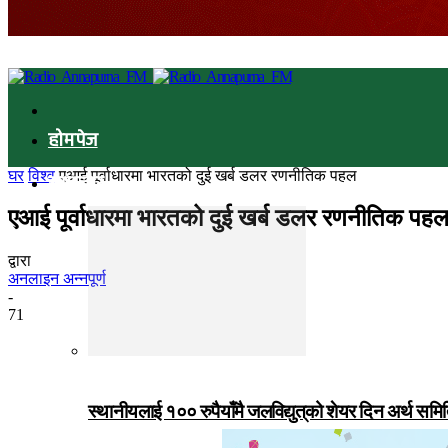
होमपेज
घर
विश्व
एआई पूर्वाधारमा भारतको दुई खर्ब डलर रणनीतिक पहल
समाचार
एआई पूर्वाधारमा भारतको दुई खर्ब डलर रणनीतिक पह
द्वारा
अनलाइन अन्नपूर्ण
-
71
स्थानीयलाई १०० रुपैयाँमै जलविद्युत्‌को शेयर दिन अर्थ समित