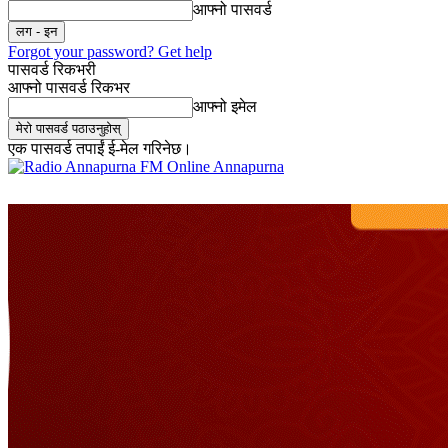
आफ्नो पासवर्ड
Forgot your password? Get help
पासवर्ड रिकभरी
आफ्नो पासवर्ड रिकभर
आफ्नो इमेल
एक पासवर्ड तपाईं ई-मेल गरिनेछ।
Online Annapurna