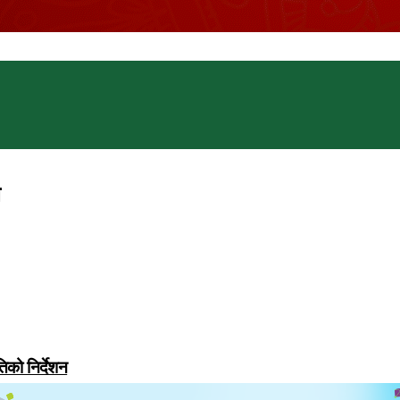
ल
िको निर्देशन