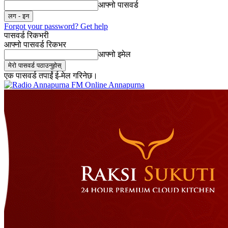
आफ्नो पासवर्ड
Forgot your password? Get help
पासवर्ड रिकभरी
आफ्नो पासवर्ड रिकभर
आफ्नो इमेल
एक पासवर्ड तपाईं ई-मेल गरिनेछ।
Online Annapurna