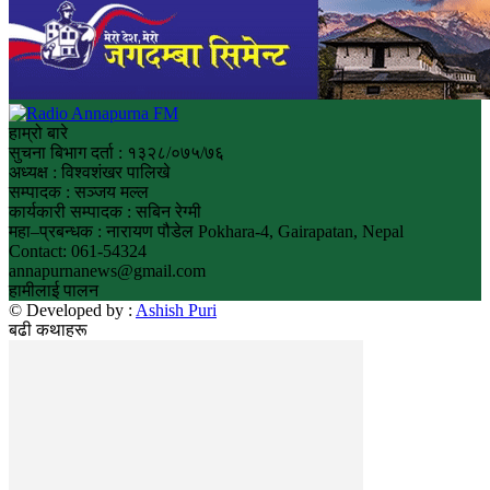
हाम्रो बारे
सुचना बिभाग दर्ता : १३२८/०७५/७६
अध्यक्ष : विश्वशंखर पालिखे
सम्पादक : सञ्जय मल्ल
कार्यकारी सम्पादक : सबिन रेग्मी
महा–प्रबन्धक : नारायण पौडेल Pokhara-4, Gairapatan, Nepal
Contact: 061-54324
annapurnanews@gmail.com
हामीलाई पालन
© Developed by :
Ashish Puri
बढी कथाहरू