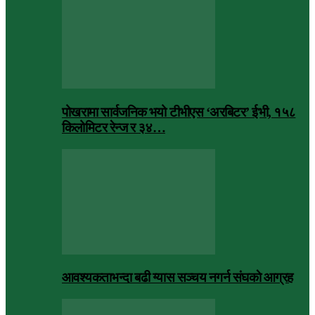
पोखरामा सार्वजनिक भयो टीभीएस ‘अरबिटर’ ईभी, १५८
किलोमिटर रेन्ज र ३४…
आवश्यकताभन्दा बढी ग्यास सञ्चय नगर्न संघकाे आग्रह