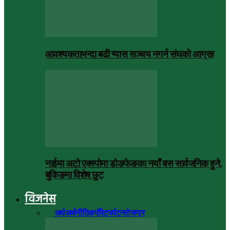
आवश्यकताभन्दा बढी ग्यास सञ्चय नगर्न संघकाे आग्रह
नाईमा अटो एक्स्पोमा डोङफेङका नयाँ बस सार्वजनिक हुने,
बुकिङमा विशेष छुट
विजनेस
सबै
अर्थ
अर्थनीति
कर्पोरेट
पर्यटन
रोजगार