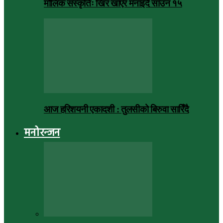
मौलिक संस्कृतिः खिर खाएर मनाइँदै साउन १५
आज हरिशयनी एकादशी : तुलसीको बिरुवा सारिँदै
मनोरन्जन