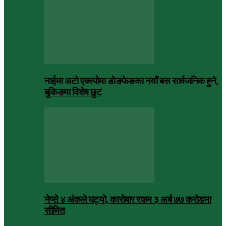
नाईमा अटो एक्स्पोमा डोङफेङका नयाँ बस सार्वजनिक हुने,
बुकिङमा विशेष छुट
नेप्से ४ अंकले घट्यो, कारोबार रकम ३ अर्ब ७७ करोडमा
सीमित