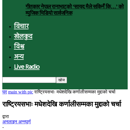
गीतकार नेपाल रानाभाटको ‘सायद मैले सकिनँ कि…’ को
म्युजिक भिडियो सार्वजनिक
विचार
खेलकुद
विश्व
अन्य
Live Radio
घर
main with pic
राष्ट्रियसभाः मधेशदेखि कर्णालीसम्मका मुद्दाको चर्चा
राष्ट्रियसभाः मधेशदेखि कर्णालीसम्मका मुद्दाको चर्चा
द्वारा
अनलाइन अन्नपूर्ण
-