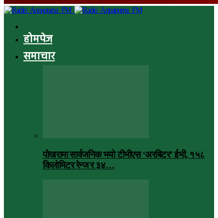
होमपेज
समाचार
पोखरामा सार्वजनिक भयो टीभीएस ‘अरबिटर’ ईभी, १५८
किलोमिटर रेन्ज र ३४…