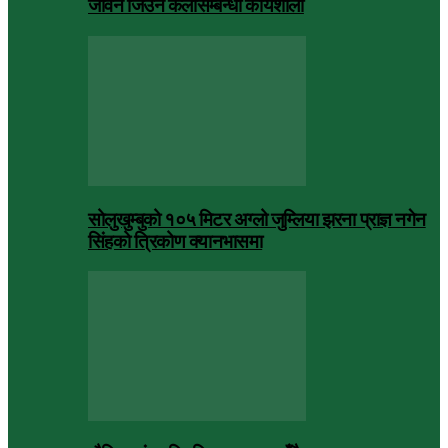
जीवन जिउने कलासम्बन्धी कार्यशाला
सोलुखुम्बुको १०५ मिटर अग्लो जुम्लिया झरना प्राज्ञ नगेन
सिंहको त्रिकोण क्यानभासमा