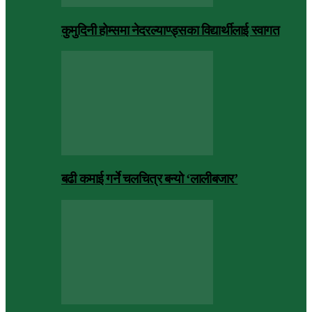
कुमुदिनी होम्समा नेदरल्याण्ड्सका विद्यार्थीलाई स्वागत
बढी कमाई गर्ने चलचित्र बन्यो ‘लालीबजार’