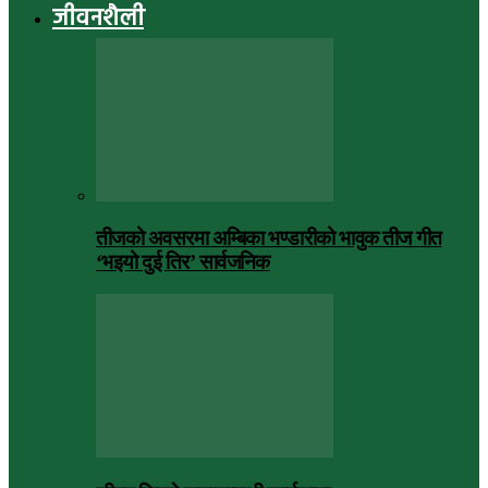
जीवनशैली
तीजको अवसरमा अम्बिका भण्डारीको भावुक तीज गीत
‘भइयो दुई तिर’ सार्वजनिक