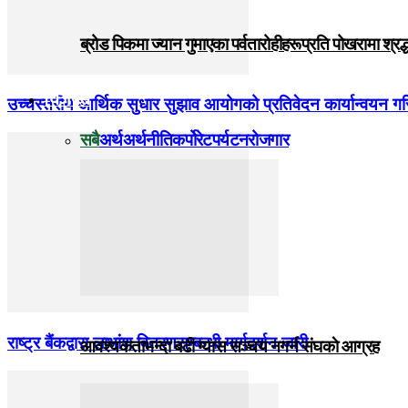
ब्रोड पिकमा ज्यान गुमाएका पर्वतारोहीहरूप्रति पोखरामा श्र
विजनेस
उच्चस्तरीय आर्थिक सुधार सुझाव आयोगको प्रतिवेदन कार्यान्वयन गर
सबै
अर्थ
अर्थनीति
कर्पोरेट
पर्यटन
रोजगार
राष्ट्र बैंकद्वारा लाभांश वितरणसम्बन्धी मार्गदर्शन जारी
आवश्यकताभन्दा बढी ग्यास सञ्चय नगर्न संघकाे आग्रह