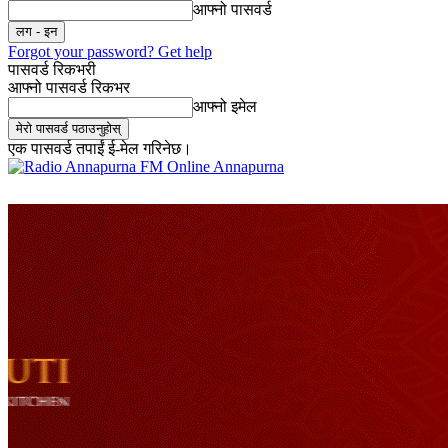
आफ्नो पासवर्ड
Forgot your password? Get help
पासवर्ड रिकभरी
आफ्नो पासवर्ड रिकभर
आफ्नो इमेल
एक पासवर्ड तपाईं ई-मेल गरिनेछ।
Online Annapurna