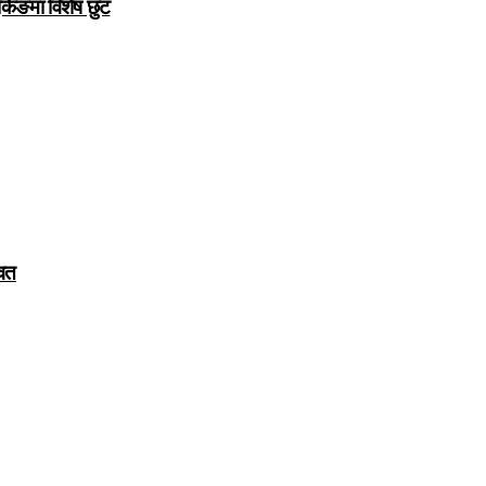
ुकिङमा विशेष छुट
वित