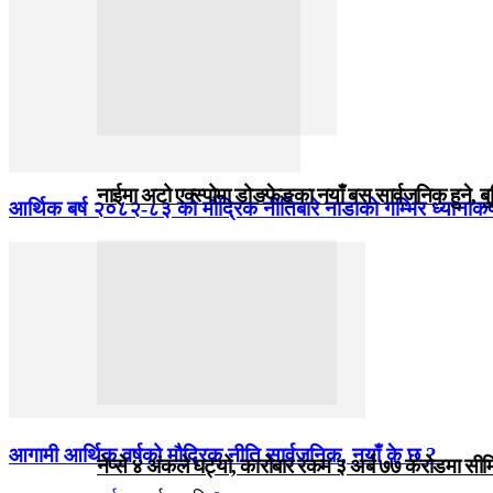
नाईमा अटो एक्स्पोमा डोङफेङका नयाँ बस सार्वजनिक हुने, ब
आर्थिक बर्ष २०८२-८३ को मौद्रिक नीतिबारे नाडाकाे गम्भिर ध्यानाकर
आगामी आर्थिक वर्षको मौद्रिक नीति सार्वजनिक, नयाँ के छ ?
नेप्से ४ अंकले घट्यो, कारोबार रकम ३ अर्ब ७७ करोडमा सी