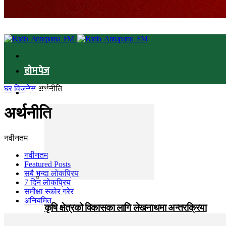
होमपेज
घर
विजनेस
अर्थनीति
समाचार
अर्थनीति
नवीनतम
नवीनतम
Featured Posts
सबै भन्दा लोकप्रिय
7 दिन लोकप्रिय
समीक्षा स्कोर गरेर
अनियमित
कृषि क्षेत्रको विकासका लागि लेखनाथमा अन्तरक्रिया