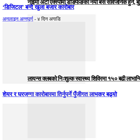
नाईमा अटो एक्स्पोमा डोङफेङका नयाँ बस सार्वजनिक हुने, ब
‘डिजिटल’ बन्दै खुला बजार कारोबार
अनलाइन अन्नपूर्ण
-
४ दिन अगाडि
लायन्स क्लबको निःशुल्क स्वास्थ्य शिविरमा १५० बढी लाभान्
शेयर र घरजग्गा कारोबारमा तिर्नुपर्ने पुँजीगत लाभकर बढ्यो