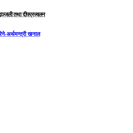
द्धाञ्जली तथा दीपप्रज्वलन
िने-अर्थमन्त्री खनाल