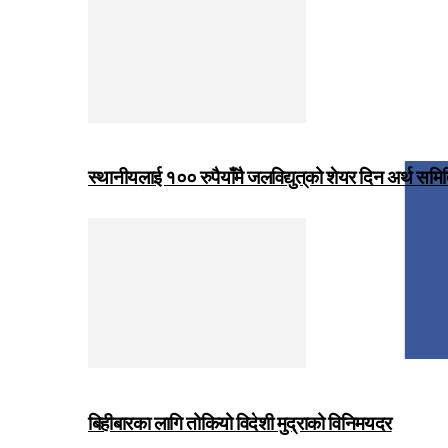
स्थानीयलाई १०० रुपैयाँमै जलविद्युत्‌को शेयर दिन अर्थ समित
बिहीबारका लागि तोकियो विदेशी मुद्राको विनिमयदर