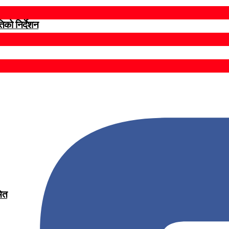
िको निर्देशन
मित