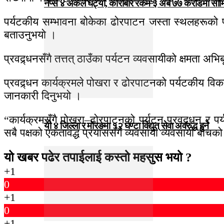
नेप्से ४ अंकले घट्यो, कारोबार रकम ३ अर्ब ७७ करोडमा सी
पर्यटकीय सम्भावना बोकेका ढोरपाटन जस्ता स्थलहरूको पर्
बताउनुभयो ।
प्रवद्र्धनसँगै तत्तत् ठाउँका पर्यटन व्यवसायीको क्षमता अभिबृ
प्रवद्र्धन कार्यक्रमले पोखरा र ढोरपाटनको पर्यटकीय विक
जानकारी दिनुभयो ।
“कार्यक्रमसँगै पोखरा–ढोरपाटनको पर्यटन प्रवद्र्धन र पर्
यी ४ जिल्ला र मोरङमा १२ घण्टा विद्युत् सेवा अवरुद्ध हुने
सबै पक्षको एकतावद्ध प्रयाससँगै व्यवसायी व्यवसायी बी
यो खबर पढेर तपाईलाई कस्तो महसुस भयो ?
+1
0
+1
0
+1