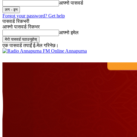
आफ्नो पासवर्ड
Forgot your password? Get help
पासवर्ड रिकभरी
आफ्नो पासवर्ड रिकभर
आफ्नो इमेल
एक पासवर्ड तपाईं ई-मेल गरिनेछ।
Online Annapurna