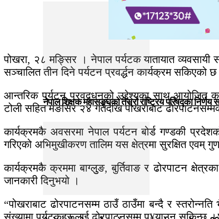
पोखरा, २८ मङ्सिर । नेपाल पर्यटक यातायात व्यवसायी संघ (
सञ्चालित तीन दिने पर्यटन प्रवर्द्धन कार्यक्रम सकिएको छ
आन्तरिक पर्यटन प्रवद्र्धनको उद्देश्यका साथ आयोजित का
नेपाल शिक्षक महासङ्घको तेस्रो राष्ट्रिय परिषद्का निर्णय 
टोली सहित मङसिर २४ गतेदेखि पोखराबाट ढोरपाटनसम्मको प्र
कार्यक्रमकै अवसरमा नेपाल पर्यटन बोर्ड गण्डकी प्रदेशक
गरिएको अभिमुखीकरण तालिम यस क्षेत्रमा सुरक्षित एवम् गु
कार्यक्रमकै क्रममा बाग्लुुङ, बुर्तिवाङ र ढोरपाटन क्ष
जानकारी दिनुभयो ।
“पोखराबाट ढोरपाटनसम्म ठाउँ ठाउँमा बन्दै र स्तरोन्नति भै
संख्यामा पर्यटकहरूलाई ढोरपाटनसम्म पु¥याउन सकिन्छ ।