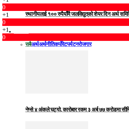
0
+1
स्थानीयलाई १०० रुपैयाँमै जलविद्युत्‌को शेयर दिन अर्थ समित
0
+1
विजनेस
0
सबै
अर्थ
अर्थनीति
कर्पोरेट
पर्यटन
रोजगार
नेप्से ४ अंकले घट्यो, कारोबार रकम ३ अर्ब ७७ करोडमा सी