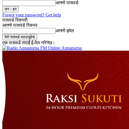
आफ्नो पासवर्ड
Forgot your password? Get help
पासवर्ड रिकभरी
आफ्नो पासवर्ड रिकभर
आफ्नो इमेल
एक पासवर्ड तपाईं ई-मेल गरिनेछ।
Online Annapurna