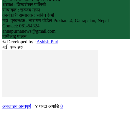
अध्यक्ष : विश्वशंखर पालिखे
सम्पादक : सञ्जय मल्ल
कार्यकारी सम्पादक : सबिन रेग्मी
महा–प्रबन्धक : नारायण पौडेल Pokhara-4, Gairapatan, Nepal
Contact: 061-54324
annapurnanews@gmail.com
हामीलाई पालन
© Developed by :
Ashish Puri
बढी कथाहरू
अनलाइन अन्नपूर्ण
-
४ घण्टा अगाडि
0