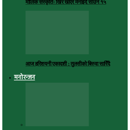
मौलिक संस्कृतिः खिर खाएर मनाइँदै साउन १५
आज हरिशयनी एकादशी : तुलसीको बिरुवा सारिँदै
मनोरन्जन