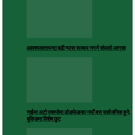
आवश्यकताभन्दा बढी ग्यास सञ्चय नगर्न संघकाे आग्रह
नाईमा अटो एक्स्पोमा डोङफेङका नयाँ बस सार्वजनिक हुने,
बुकिङमा विशेष छुट