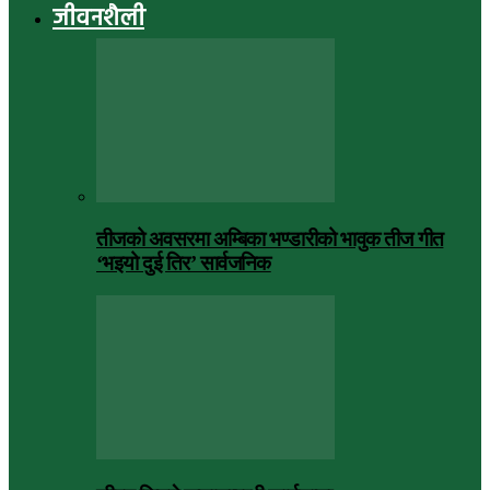
जीवनशैली
तीजको अवसरमा अम्बिका भण्डारीको भावुक तीज गीत
‘भइयो दुई तिर’ सार्वजनिक