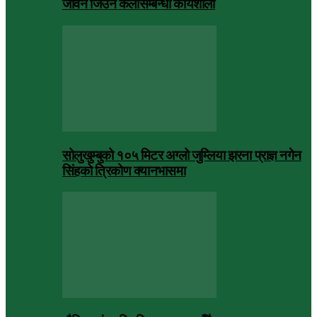
जीवन जिउने कलासम्बन्धी कार्यशाला
सोलुखुम्बुको १०५ मिटर अग्लो जुम्लिया झरना प्राज्ञ नगेन
सिंहको त्रिकोण क्यानभासमा