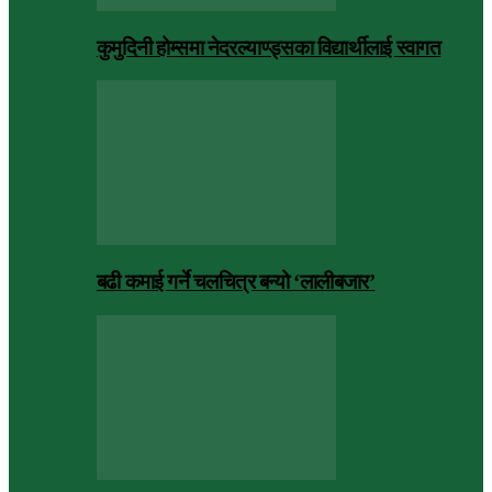
कुमुदिनी होम्समा नेदरल्याण्ड्सका विद्यार्थीलाई स्वागत
बढी कमाई गर्ने चलचित्र बन्यो ‘लालीबजार’