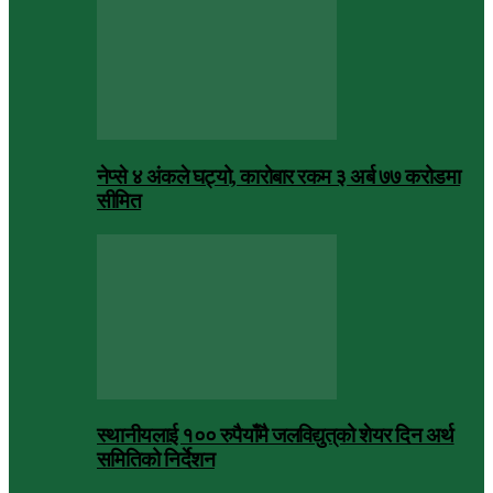
नेप्से ४ अंकले घट्यो, कारोबार रकम ३ अर्ब ७७ करोडमा
सीमित
स्थानीयलाई १०० रुपैयाँमै जलविद्युत्‌को शेयर दिन अर्थ
समितिको निर्देशन