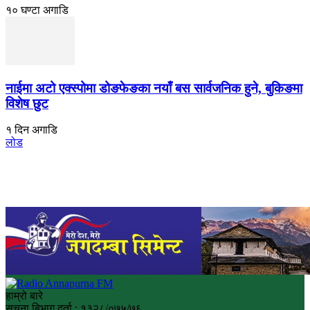
१० घण्टा अगाडि
नाईमा अटो एक्स्पोमा डोङफेङका नयाँ बस सार्वजनिक हुने, बुकिङमा
विशेष छुट
१ दिन अगाडि
लोड
हाम्रो बारे
सुचना बिभाग दर्ता : १३२८/०७५/७६