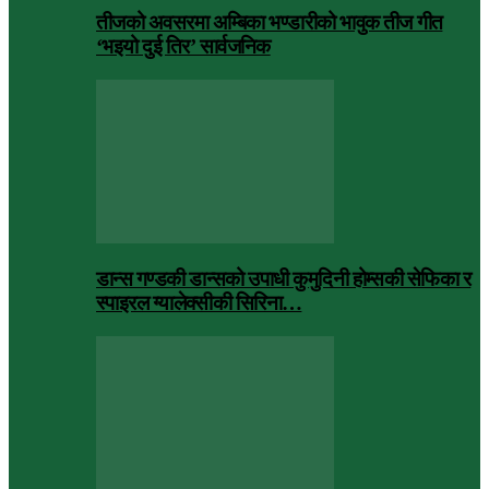
तीजको अवसरमा अम्बिका भण्डारीको भावुक तीज गीत
‘भइयो दुई तिर’ सार्वजनिक
डान्स गण्डकी डान्सको उपाधी कुमुदिनी होम्सकी सेफिका र
स्पाइरल ग्यालेक्सीकी सिरिना…