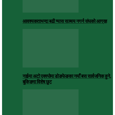
आवश्यकताभन्दा बढी ग्यास सञ्चय नगर्न संघकाे आग्रह
नाईमा अटो एक्स्पोमा डोङफेङका नयाँ बस सार्वजनिक हुने,
बुकिङमा विशेष छुट