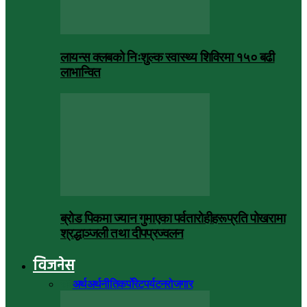
लायन्स क्लबको निःशुल्क स्वास्थ्य शिविरमा १५० बढी
लाभान्वित
ब्रोड पिकमा ज्यान गुमाएका पर्वतारोहीहरूप्रति पोखरामा
श्रद्धाञ्जली तथा दीपप्रज्वलन
विजनेस
सबै
अर्थ
अर्थनीति
कर्पोरेट
पर्यटन
रोजगार