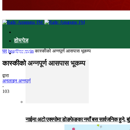
होमपेज
घर
headline main
कास्कीको अन्नपूर्ण आसपास भूकम्प
समाचार
कास्कीको अन्नपूर्ण आसपास भूकम्प
द्वारा
अनलाइन अन्नपूर्ण
-
103
नाईमा अटो एक्स्पोमा डोङफेङका नयाँ बस सार्वजनिक हुने, ब