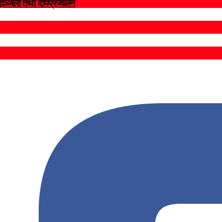
द्धाञ्जली तथा दीपप्रज्वलन