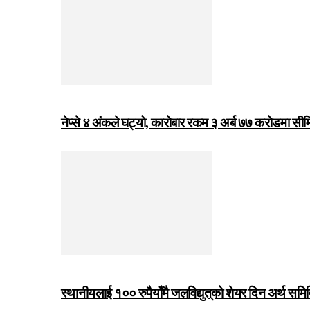
नेप्से ४ अंकले घट्यो, कारोबार रकम ३ अर्ब ७७ करोडमा सी
स्थानीयलाई १०० रुपैयाँमै जलविद्युत्‌को शेयर दिन अर्थ समित