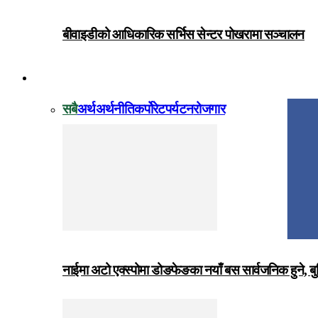
बीवाइडीको आधिकारिक सर्भिस सेन्टर पोखरामा सञ्चालन
विजनेस
सबै
अर्थ
अर्थनीति
कर्पोरेट
पर्यटन
रोजगार
नाईमा अटो एक्स्पोमा डोङफेङका नयाँ बस सार्वजनिक हुने, ब