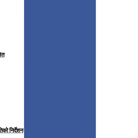
मित
िको निर्देशन