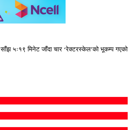
 साँझ ५ः१९ मिनेट जाँदा चार ‘रेक्टरस्केल’को भूकम्प गएको