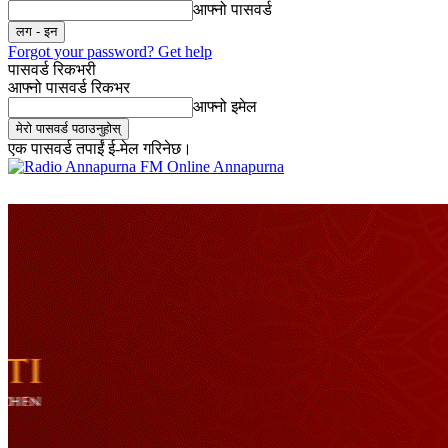
आफ्नो पासवर्ड
Forgot your password? Get help
पासवर्ड रिकभरी
आफ्नो पासवर्ड रिकभर
आफ्नो इमेल
एक पासवर्ड तपाईं ई-मेल गरिनेछ।
Online Annapurna