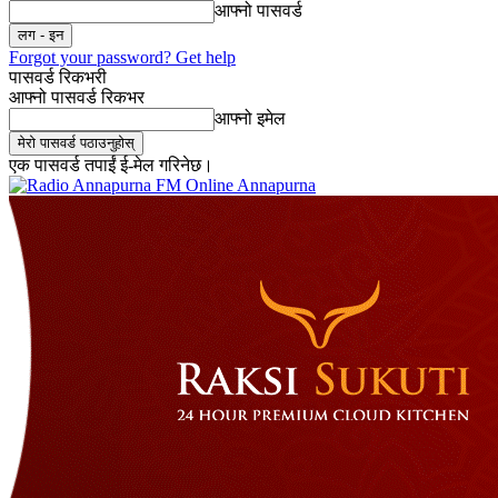
आफ्नो पासवर्ड
Forgot your password? Get help
पासवर्ड रिकभरी
आफ्नो पासवर्ड रिकभर
आफ्नो इमेल
एक पासवर्ड तपाईं ई-मेल गरिनेछ।
Online Annapurna