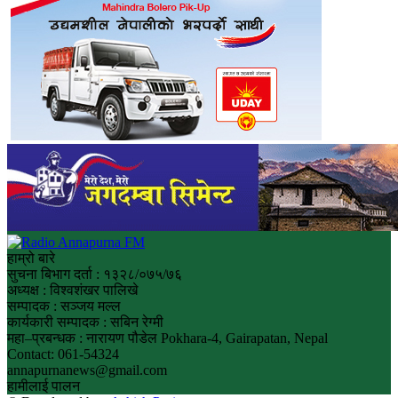
हाम्रो बारे
सुचना बिभाग दर्ता : १३२८/०७५/७६
अध्यक्ष : विश्वशंखर पालिखे
सम्पादक : सञ्जय मल्ल
कार्यकारी सम्पादक : सबिन रेग्मी
महा–प्रबन्धक : नारायण पौडेल Pokhara-4, Gairapatan, Nepal
Contact: 061-54324
annapurnanews@gmail.com
हामीलाई पालन