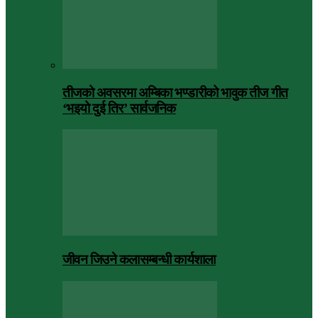
तीजको अवसरमा अम्बिका भण्डारीको भावुक तीज गीत
‘भइयो दुई तिर’ सार्वजनिक
जीवन जिउने कलासम्बन्धी कार्यशाला