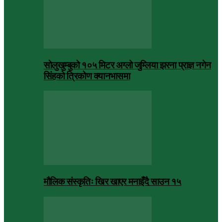
सोलुखुम्बुको १०५ मिटर अग्लो जुम्लिया झरना प्राज्ञ नगेन
सिंहको त्रिकोण क्यानभासमा
मौलिक संस्कृतिः खिर खाएर मनाइँदै साउन १५