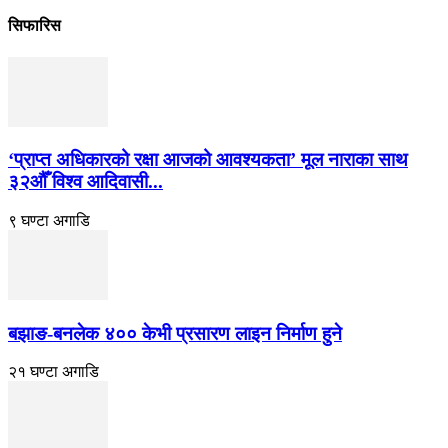
सिफारिस
‘प्राप्त अधिकारको रक्षा आजको आवश्यकता’ मूल नाराका साथ
३२औँ विश्व आदिवासी...
९ घण्टा अगाडि
बझाङ-बनलेक ४०० केभी प्रसारण लाइन निर्माण हुने
२१ घण्टा अगाडि