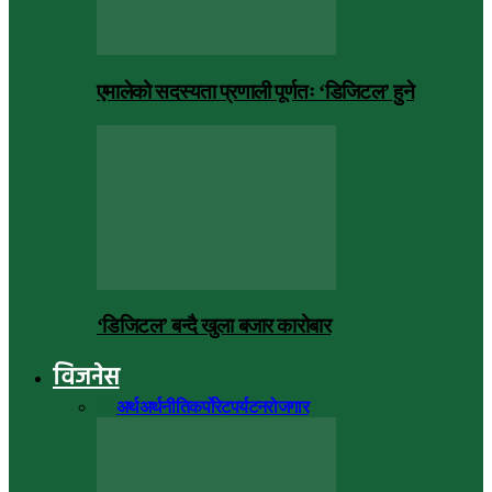
एमालेको सदस्यता प्रणाली पूर्णतः ‘डिजिटल’ हुने
‘डिजिटल’ बन्दै खुला बजार कारोबार
विजनेस
सबै
अर्थ
अर्थनीति
कर्पोरेट
पर्यटन
रोजगार