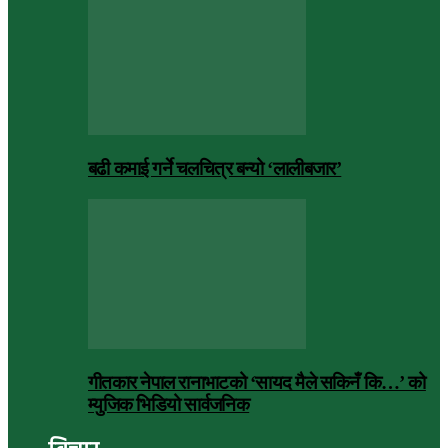
बढी कमाई गर्ने चलचित्र बन्यो ‘लालीबजार’
गीतकार नेपाल रानाभाटको ‘सायद मैले सकिनँ कि…’ को
म्युजिक भिडियो सार्वजनिक