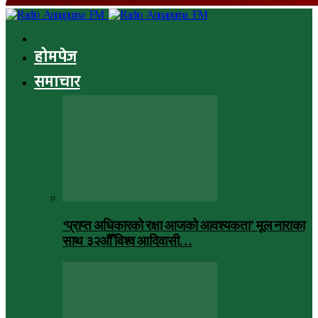
होमपेज
समाचार
‘प्राप्त अधिकारको रक्षा आजको आवश्यकता’ मूल नाराका
साथ ३२औँ विश्व आदिवासी…