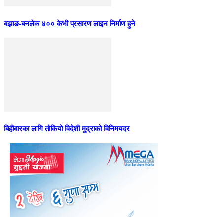
बझाङ-बनलेक ४०० केभी प्रसारण लाइन निर्माण हुने
बिहीबारका लागि तोकियो विदेशी मुद्राको विनिमयदर