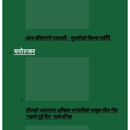
आज हरिशयनी एकादशी : तुलसीको बिरुवा सारिँदै
मनोरन्जन
तीजको अवसरमा अम्बिका भण्डारीको भावुक तीज गीत
‘भइयो दुई तिर’ सार्वजनिक