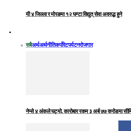
यी ४ जिल्ला र मोरङमा १२ घण्टा विद्युत् सेवा अवरुद्ध हुने
विजनेस
सबै
अर्थ
अर्थनीति
कर्पोरेट
पर्यटन
रोजगार
नेप्से ४ अंकले घट्यो, कारोबार रकम ३ अर्ब ७७ करोडमा सी