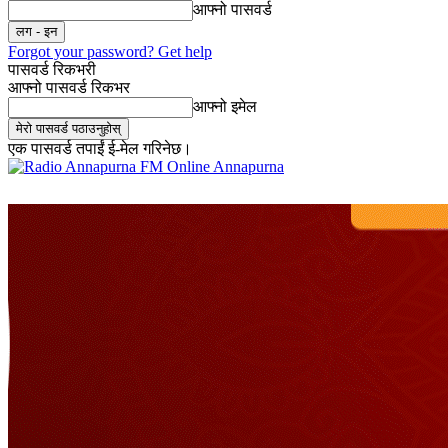
आफ्नो पासवर्ड
Forgot your password? Get help
पासवर्ड रिकभरी
आफ्नो पासवर्ड रिकभर
आफ्नो इमेल
एक पासवर्ड तपाईं ई-मेल गरिनेछ।
Online Annapurna