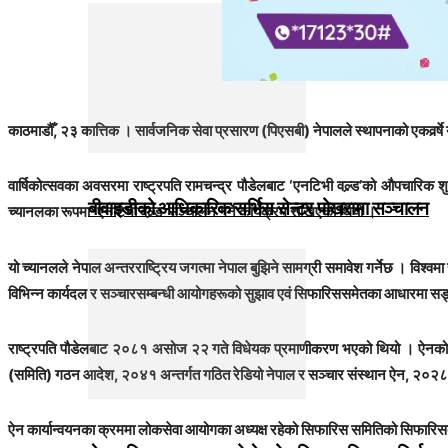
काठमाडौँ, २३ कात्तिक । सार्वजनिक सेवा प्रसारण (पिएसबी) नेपालले स्थापनाको एकवर्र्ष
वार्षिकोत्सवका अवसरमा राष्ट्रपति रामचन्द्र पौडेलबाट ‘एनटिभी वल्र्ड’को औपचारिक 
बीवाइडीको आधिकारिक सर्भिस सेन्टर पोखरामा सञ्चालन
च्यानलका रूपमा ‘एनटिभी वल्र्ड’ सञ्चालन गर्ने कार्यक्रम राखिएको थियो ।
यो च्यानलले नेपाल अन्तरराष्ट्रिय जगत्मा नेपाल बुझिने सामग्री समावेश गर्नेछ । वि
विभिन्न कार्यदल र सञ्चारसम्बन्धी आयोगहरूको सुझाव एवं सिफारिससमेतका आधारमा सङ्
राष्ट्रपति पौडेलबाट २०८१ असोज २२ गते विधेयक प्रमाणीकरण भएको थियो । ऐनको व्य
(समिति) गठन आदेश, २०४१ अन्तर्गत गठित रेडियो नेपाल र सञ्चार संस्थान ऐन, २०२८ अ
ऐन कार्यान्वयनका क्रममा लोकसेवा आयोगका अध्यक्ष रहेको सिफारिस समितिको सिफारिसका आ