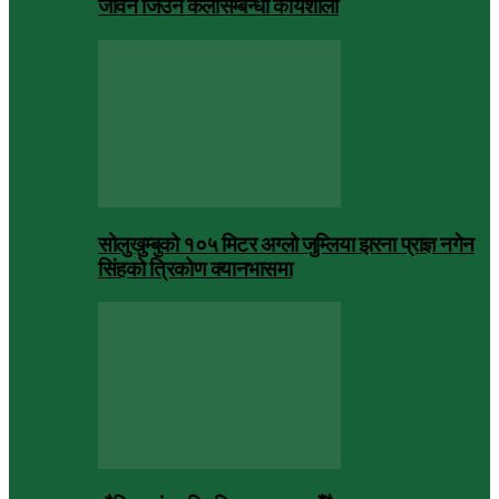
जीवन जिउने कलासम्बन्धी कार्यशाला
सोलुखुम्बुको १०५ मिटर अग्लो जुम्लिया झरना प्राज्ञ नगेन
सिंहको त्रिकोण क्यानभासमा