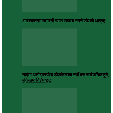
आवश्यकताभन्दा बढी ग्यास सञ्चय नगर्न संघकाे आग्रह
नाईमा अटो एक्स्पोमा डोङफेङका नयाँ बस सार्वजनिक हुने,
बुकिङमा विशेष छुट