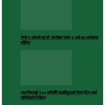
नेप्से ४ अंकले घट्यो, कारोबार रकम ३ अर्ब ७७ करोडमा
सीमित
स्थानीयलाई १०० रुपैयाँमै जलविद्युत्‌को शेयर दिन अर्थ
समितिको निर्देशन