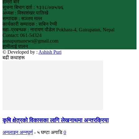
हाम्रो बारे
सुचना बिभाग दर्ता : १३२८/०७५/७६
अध्यक्ष : विश्वशंखर पालिखे
सम्पादक : सञ्जय मल्ल
कार्यकारी सम्पादक : सबिन रेग्मी
महा–प्रबन्धक : नारायण पौडेल Pokhara-4, Gairapatan, Nepal
Contact: 061-54324
annapurnanews@gmail.com
हामीलाई पालन
© Developed by :
Ashish Puri
बढी कथाहरू
कृषि क्षेत्रको विकासका लागि लेखनाथमा अन्तरक्रिया
अनलाइन अन्नपूर्ण
-
५ घण्टा अगाडि
0