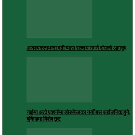
आवश्यकताभन्दा बढी ग्यास सञ्चय नगर्न संघकाे आग्रह
नाईमा अटो एक्स्पोमा डोङफेङका नयाँ बस सार्वजनिक हुने,
बुकिङमा विशेष छुट