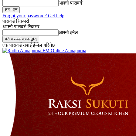
आफ्नो पासवर्ड
Forgot your password? Get help
पासवर्ड रिकभरी
आफ्नो पासवर्ड रिकभर
आफ्नो इमेल
एक पासवर्ड तपाईं ई-मेल गरिनेछ।
Online Annapurna