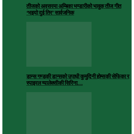
तीजको अवसरमा अम्बिका भण्डारीको भावुक तीज गीत
‘भइयो दुई तिर’ सार्वजनिक
डान्स गण्डकी डान्सको उपाधी कुमुदिनी होम्सकी सेफिका र
स्पाइरल ग्यालेक्सीकी सिरिना…