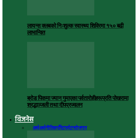
लायन्स क्लबको निःशुल्क स्वास्थ्य शिविरमा १५० बढी
लाभान्वित
ब्रोड पिकमा ज्यान गुमाएका पर्वतारोहीहरूप्रति पोखरामा
श्रद्धाञ्जली तथा दीपप्रज्वलन
विजनेस
सबै
अर्थ
अर्थनीति
कर्पोरेट
पर्यटन
रोजगार