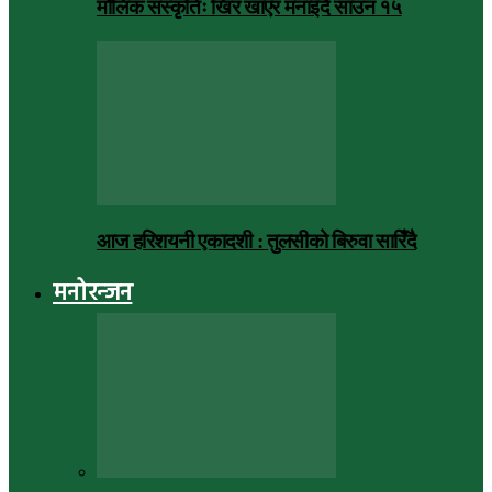
मौलिक संस्कृतिः खिर खाएर मनाइँदै साउन १५
आज हरिशयनी एकादशी : तुलसीको बिरुवा सारिँदै
मनोरन्जन