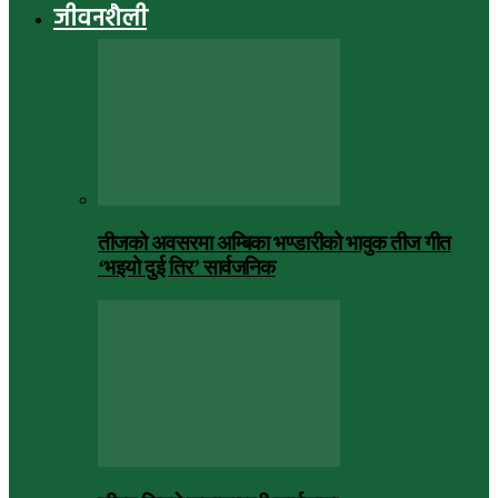
जीवनशैली
तीजको अवसरमा अम्बिका भण्डारीको भावुक तीज गीत
‘भइयो दुई तिर’ सार्वजनिक