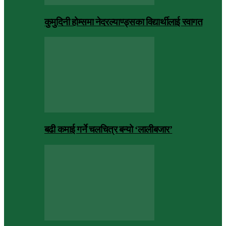
कुमुदिनी होम्समा नेदरल्याण्ड्सका विद्यार्थीलाई स्वागत
बढी कमाई गर्ने चलचित्र बन्यो ‘लालीबजार’