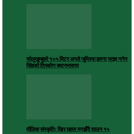
सोलुखुम्बुको १०५ मिटर अग्लो जुम्लिया झरना प्राज्ञ नगेन
सिंहको त्रिकोण क्यानभासमा
मौलिक संस्कृतिः खिर खाएर मनाइँदै साउन १५