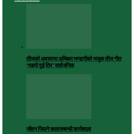
तीजको अवसरमा अम्बिका भण्डारीको भावुक तीज गीत
‘भइयो दुई तिर’ सार्वजनिक
जीवन जिउने कलासम्बन्धी कार्यशाला