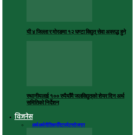
यी ४ जिल्ला र मोरङमा १२ घण्टा विद्युत् सेवा अवरुद्ध हुने
स्थानीयलाई १०० रुपैयाँमै जलविद्युत्‌को शेयर दिन अर्थ
समितिको निर्देशन
विजनेस
सबै
अर्थ
अर्थनीति
कर्पोरेट
पर्यटन
रोजगार