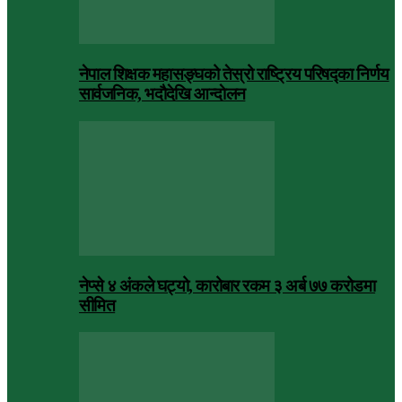
नेपाल शिक्षक महासङ्घको तेस्रो राष्ट्रिय परिषद्का निर्णय
सार्वजनिक, भदाैदेखि आन्दाेलन
नेप्से ४ अंकले घट्यो, कारोबार रकम ३ अर्ब ७७ करोडमा
सीमित