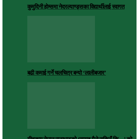
कुमुदिनी होम्समा नेदरल्याण्ड्सका विद्यार्थीलाई स्वागत
बढी कमाई गर्ने चलचित्र बन्यो ‘लालीबजार’