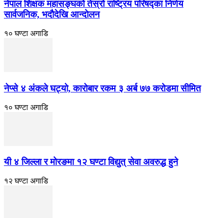
नेपाल शिक्षक महासङ्घको तेस्रो राष्ट्रिय परिषद्का निर्णय
सार्वजनिक, भदाैदेखि आन्दाेलन
१० घण्टा अगाडि
नेप्से ४ अंकले घट्यो, कारोबार रकम ३ अर्ब ७७ करोडमा सीमित
१० घण्टा अगाडि
यी ४ जिल्ला र मोरङमा १२ घण्टा विद्युत् सेवा अवरुद्ध हुने
१२ घण्टा अगाडि