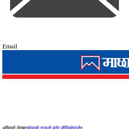
Email
अघिल्लो लेखमा
चोयाको नाङ्लो बुनेर जीविकोपार्जन