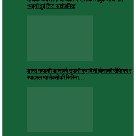
‘भइयो दुई तिर’ सार्वजनिक
डान्स गण्डकी डान्सको उपाधी कुमुदिनी होम्सकी सेफिका र
स्पाइरल ग्यालेक्सीकी सिरिना…