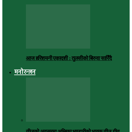
आज हरिशयनी एकादशी : तुलसीको बिरुवा सारिँदै
मनोरन्जन
तीजको अवसरमा अम्बिका भण्डारीको भावुक तीज गीत