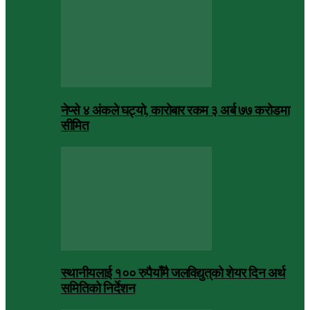
नेप्से ४ अंकले घट्यो, कारोबार रकम ३ अर्ब ७७ करोडमा
सीमित
स्थानीयलाई १०० रुपैयाँमै जलविद्युत्‌को शेयर दिन अर्थ
समितिको निर्देशन