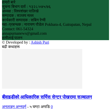
हाम्रो बारे
सुचना बिभाग दर्ता : १३२८/०७५/७६
अध्यक्ष : विश्वशंखर पालिखे
सम्पादक : सञ्जय मल्ल
कार्यकारी सम्पादक : सबिन रेग्मी
महा–प्रबन्धक : नारायण पौडेल Pokhara-4, Gairapatan, Nepal
Contact: 061-54324
annapurnanews@gmail.com
हामीलाई पालन
© Developed by :
Ashish Puri
बढी कथाहरू
बीवाइडीको आधिकारिक सर्भिस सेन्टर पोखरामा सञ्चालन
अनलाइन अन्नपूर्ण
-
५ घण्टा अगाडि
0