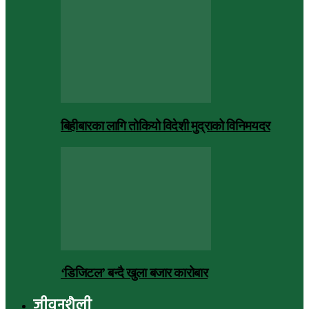
बिहीबारका लागि तोकियो विदेशी मुद्राको विनिमयदर
‘डिजिटल’ बन्दै खुला बजार कारोबार
जीवनशैली