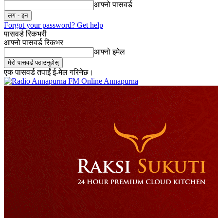
आफ्नो पासवर्ड
Forgot your password? Get help
पासवर्ड रिकभरी
आफ्नो पासवर्ड रिकभर
आफ्नो इमेल
एक पासवर्ड तपाईं ई-मेल गरिनेछ।
Online Annapurna