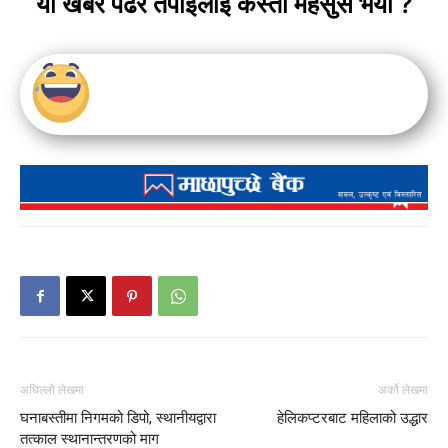
यो खबर पढेर तपाईलाई कस्तो महसुस भयो ?
अघिल्लो लेखमा
अर्को लेखमा
घनाबस्तीमा निगमको डिपो, स्थानीयद्वारा
हेलिकप्टरबाट महिलाको उद्धार
तत्काल स्थानान्तरणको माग