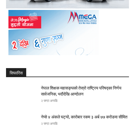
सिफारिस
नेपाल शिक्षक महासङ्घको तेस्रो राष्ट्रिय परिषद्का निर्णय
सार्वजनिक, भदाैदेखि आन्दाेलन
२ घण्टा अगाडि
नेप्से ४ अंकले घट्यो, कारोबार रकम ३ अर्ब ७७ करोडमा सीमित
२ घण्टा अगाडि