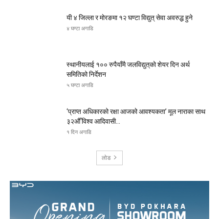
यी ४ जिल्ला र मोरङमा १२ घण्टा विद्युत् सेवा अवरुद्ध हुने
४ घण्टा अगाडि
स्थानीयलाई १०० रुपैयाँमै जलविद्युत्‌को शेयर दिन अर्थ
समितिको निर्देशन
५ घण्टा अगाडि
‘प्राप्त अधिकारको रक्षा आजको आवश्यकता’ मूल नाराका साथ
३२औँ विश्व आदिवासी...
१ दिन अगाडि
लोड