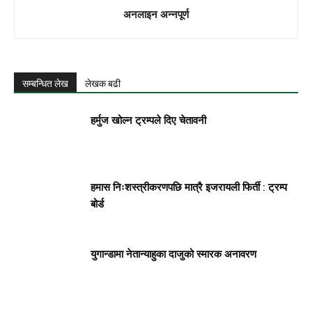
अनलाइन अन्नपूर्ण
सम्बन्धित लेख
लेखक बढी
हर्मुज खोल्न ट्रम्पले दिए चेतावनी
हमास निःशस्त्रीकरणपछि मात्रै इजरायली फिर्ती : ट्रम्प
बोर्ड
युगान्डामा नेतान्याहुका दाजुको स्मारक अनावरण