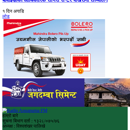
१ दिन अगाडि
लोड
हाम्रो बारे
सुचना बिभाग दर्ता : १३२८/०७५/७६
अध्यक्ष : विश्वशंखर पालिखे