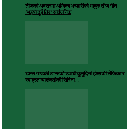
तीजको अवसरमा अम्बिका भण्डारीको भावुक तीज गीत
‘भइयो दुई तिर’ सार्वजनिक
डान्स गण्डकी डान्सको उपाधी कुमुदिनी होम्सकी सेफिका र
स्पाइरल ग्यालेक्सीकी सिरिना…