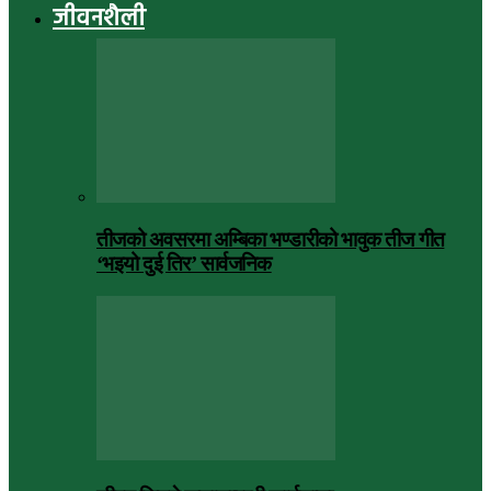
जीवनशैली
तीजको अवसरमा अम्बिका भण्डारीको भावुक तीज गीत
‘भइयो दुई तिर’ सार्वजनिक