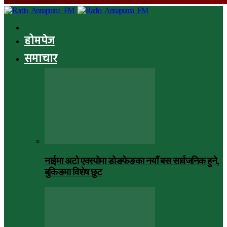
होमपेज
समाचार
नाईमा अटो एक्स्पोमा डोङफेङका नयाँ बस सार्वजनिक हुने,
बुकिङमा विशेष छुट