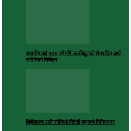
स्थानीयलाई १०० रुपैयाँमै जलविद्युत्‌को शेयर दिन अर्थ
समितिको निर्देशन
बिहीबारका लागि तोकियो विदेशी मुद्राको विनिमयदर