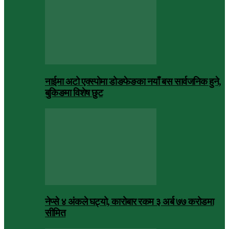
नाईमा अटो एक्स्पोमा डोङफेङका नयाँ बस सार्वजनिक हुने,
बुकिङमा विशेष छुट
नेप्से ४ अंकले घट्यो, कारोबार रकम ३ अर्ब ७७ करोडमा
सीमित