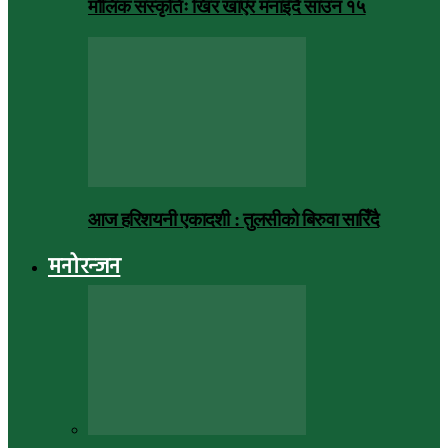
मौलिक संस्कृतिः खिर खाएर मनाइँदै साउन १५
आज हरिशयनी एकादशी : तुलसीको बिरुवा सारिँदै
मनोरन्जन