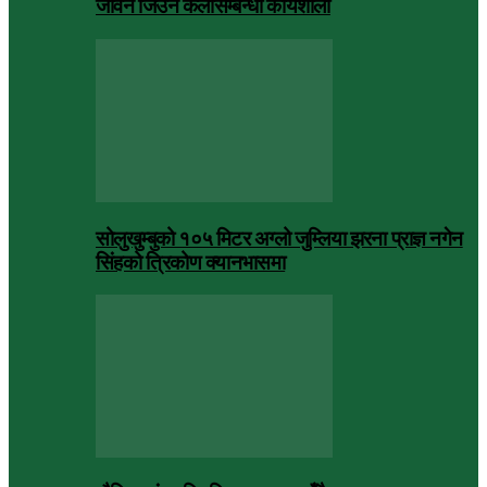
जीवन जिउने कलासम्बन्धी कार्यशाला
सोलुखुम्बुको १०५ मिटर अग्लो जुम्लिया झरना प्राज्ञ नगेन
सिंहको त्रिकोण क्यानभासमा