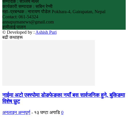
सम्पादक : सञ्जय मल्ल
कार्यकारी सम्पादक : सबिन रेग्मी
महा–प्रबन्धक : नारायण पौडेल Pokhara-4, Gairapatan, Nepal
Contact: 061-54324
annapurnanews@gmail.com
हामीलाई पालन
© Developed by :
Ashish Puri
बढी कथाहरू
नाईमा अटो एक्स्पोमा डोङफेङका नयाँ बस सार्वजनिक हुने, बुकिङमा
विशेष छुट
अनलाइन अन्नपूर्ण
-
१३ घण्टा अगाडि
0