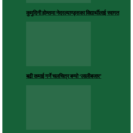
कुमुदिनी होम्समा नेदरल्याण्ड्सका विद्यार्थीलाई स्वागत
बढी कमाई गर्ने चलचित्र बन्यो ‘लालीबजार’