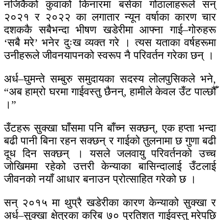
नजिकैको कुवाको किनारमा बसेका गोठालाहरूले सन्
२०२१ र २०२२ का लगातार न्यून वर्षाका कारण चार
दशककै सबैभन्दा भीषण खडेरीमा आफ्ना गाई–गोरुहरू
‘सबै मरे’ भनेर दुःख व्यक्त गरे । त्यस यताका वर्षहरूमा
उनीहरूले जीवनयापनको स्वरूप नै परिवर्तन गरेका छन् ।
अर्ध–घुमन्ते सम्बुरु समुदायका सदस्य लोलपुसिकले भने,
“अब हाम्रो घरमा गाईवस्तु छैनन्, हामीले केवल उँट पाल्छौँ
।”
उँटहरू सुक्खा घाँसमा पनि बाँच्न सक्छन्, एक हप्ता भन्दा
बढी पानी बिना रहन सक्छन् र गाईको तुलनामा छ गुणा बढी
दूध दिन सक्छन् । यसले जलवायु परिवर्तनको उच्च
जोखिममा रहेको उत्तरी केन्याका बासिन्दालाई उँटलाई
जीवनको नयाँ आधार बनाउन प्रोत्साहित गरेको छ ।
सन् २०१५ मा थुप्रै खडेरीका कारण केन्याको सुक्खा र
अर्ध–सुक्खा क्षेत्रका करिब ७० प्रतिशत गाईवस्तु मरेपछि