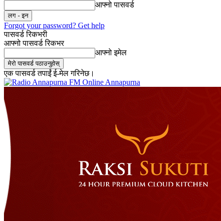
आफ्नो पासवर्ड
Forgot your password? Get help
पासवर्ड रिकभरी
आफ्नो पासवर्ड रिकभर
आफ्नो इमेल
एक पासवर्ड तपाईं ई-मेल गरिनेछ।
Online Annapurna