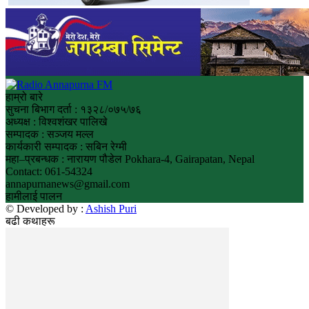
हाम्रो बारे
सुचना बिभाग दर्ता : १३२८/०७५/७६
अध्यक्ष : विश्वशंखर पालिखे
सम्पादक : सञ्जय मल्ल
कार्यकारी सम्पादक : सबिन रेग्मी
महा–प्रबन्धक : नारायण पौडेल Pokhara-4, Gairapatan, Nepal
Contact: 061-54324
annapurnanews@gmail.com
हामीलाई पालन
© Developed by :
Ashish Puri
बढी कथाहरू