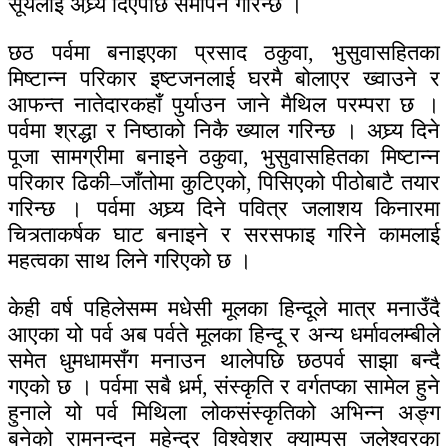
सूर्यलाई अघ्र्य दिएपछि समापन गरिन्छ ।
छठ पर्वमा बनाइएका प्रसाद ठकुवा, भुसुवासहितका
मिष्टान्न परिकार इष्टजनलाई घरमै बोलाएर ख्वाउने र
आफन्त नातेदारकहाँ पुर्याउन जाने मैथिल परम्परा छ ।
पर्वमा श्रद्धा र निष्ठाको निकै ख्याल गरिन्छ । अघ्र्य दिने
पूजा सामग्रीमा बनाइने ठकुवा, भुसुवासहितका मिष्टान्न
परिकार ढिकी–जाँतोमा कुटिएको, पिसिएको पीठोबाटै तयार
गरिन्छ । पर्वमा अघ्र्य दिने पवित्र जलाशय किनारमा
चित्र्ताकर्षक घाट बनाइने र सरसफाइ गरिने कामलाई
महत्वका साथ लिने गरिएको छ ।
केही वर्ष पहिलेसम्म मधेसी मूलका हिन्दूले मात्र मनाउँदै
आएका यो पर्व अब पर्वते मूलका हिन्दू र अन्य धर्मावलम्बीले
समेत धुमधामसँग मनाउन थालेपछि छठपर्व साझा बन्दै
गएको छ । पर्वमा सबै धर्र्म, संस्कृति र वर्गतप्का सामेल हुने
हुनाले यो पर्व मिथिला लोकसंस्कृतिको अभिन्न अङ्ग
बनेको रामनन्दन महेन्द्र विश्वेशर क्याम्पस जलेश्वरका