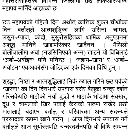
महोत्तरीसहितका विभिन्न जिल्लामा छठ लोकआस्थाको
महापर्व मानिँदै आइएको छ ।
छठ महापर्वको पहिलो दिन अर्थात् कात्तिक शुक्ल चौथीका
दिन बर्तालुले आत्मशुद्धिका लागि उसिना चामल,
लसुन÷प्याज, कोदो, मुसुरोसहितका धार्मिक अनुष्ठानमा
अशुद्ध मानिने खाद्यपरिकार खादैनन् । मैथिली
बोलीचालीमा अर्बा (नउसिनिएको अन्न) खाइने यो विधिलाई
‘अर्बा–अर्बाइन’ पनि भनिन्छ । ‘नहाय–खाय’ र ‘अर्बा–
अर्बाइन’ एकअर्कासँग जोडिएका एकै दिनका विधि हुन् ।
श्रद्धा, निष्ठा र आत्मशुद्धिलाई निकै ख्याल गरिने छठ पर्वको
‘खरना’ का दिन दिनभरि उपवास बसेर बेलुका चन्द्र दर्शन
गरिसकेपछि माटोको नयाँ चुल्हो र माटाकै भाँडामा सक्खर,
दूध र चामलको खिर पकाई केराको पातमा राखेर छठी
मातालाई चढाएर बर्तालु र परिवारका अन्य सदस्यले
प्रसादका रूपमा खाने गर्छन् । आज दिनभरि उपवास गर्ने
बर्तालुले आज सूर्यास्तपछि चन्द्रदर्शनपछि यो विधि सम्पन्न