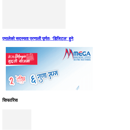
एमालेको सदस्यता प्रणाली पूर्णतः ‘डिजिटल’ हुने
सिफारिस