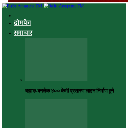
होमपेज
समाचार
बझाङ-बनलेक ४०० केभी प्रसारण लाइन निर्माण हुने