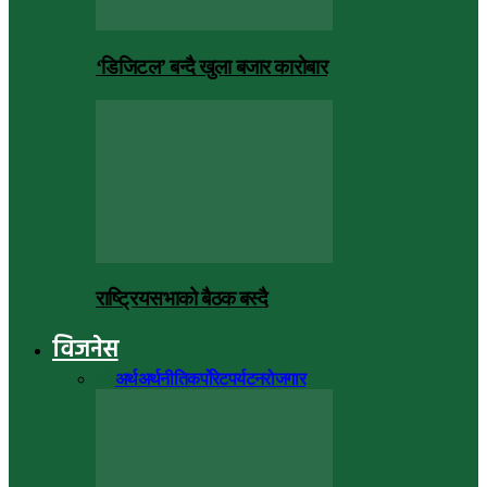
‘डिजिटल’ बन्दै खुला बजार कारोबार
राष्ट्रियसभाको बैठक बस्दै
विजनेस
सबै
अर्थ
अर्थनीति
कर्पोरेट
पर्यटन
रोजगार