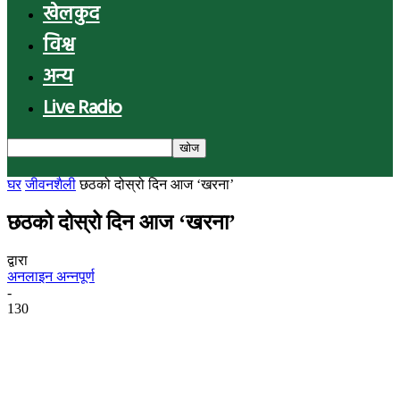
खेलकुद
विश्व
अन्य
Live Radio
घर
जीवनशैली
छठको दोस्रो दिन आज ‘खरना’
छठको दोस्रो दिन आज ‘खरना’
द्वारा
अनलाइन अन्नपूर्ण
-
130