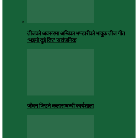
तीजको अवसरमा अम्बिका भण्डारीको भावुक तीज गीत
‘भइयो दुई तिर’ सार्वजनिक
जीवन जिउने कलासम्बन्धी कार्यशाला