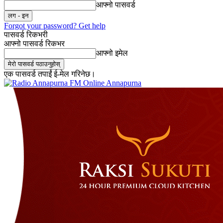
आफ्नो पासवर्ड
Forgot your password? Get help
पासवर्ड रिकभरी
आफ्नो पासवर्ड रिकभर
आफ्नो इमेल
एक पासवर्ड तपाईं ई-मेल गरिनेछ।
Online Annapurna