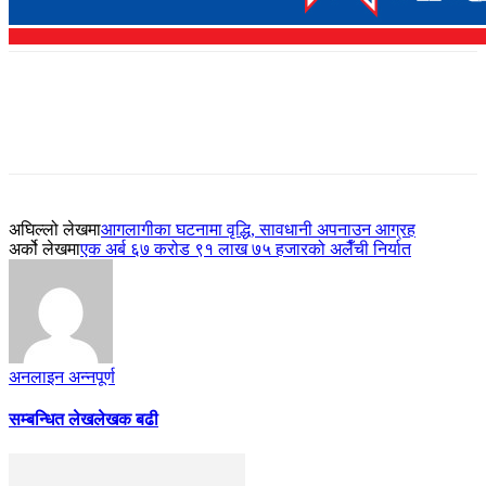
अघिल्लो लेखमा
आगलागीका घटनामा वृद्धि, सावधानी अपनाउन आग्रह
अर्को लेखमा
एक अर्ब ६७ करोड ९१ लाख ७५ हजारको अलैँची निर्यात
अनलाइन अन्नपूर्ण
सम्बन्धित लेख
लेखक बढी