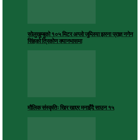
सोलुखुम्बुको १०५ मिटर अग्लो जुम्लिया झरना प्राज्ञ नगेन
सिंहको त्रिकोण क्यानभासमा
मौलिक संस्कृतिः खिर खाएर मनाइँदै साउन १५