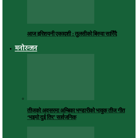
आज हरिशयनी एकादशी : तुलसीको बिरुवा सारिँदै
मनोरन्जन
तीजको अवसरमा अम्बिका भण्डारीको भावुक तीज गीत
‘भइयो दुई तिर’ सार्वजनिक