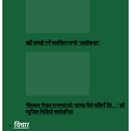
बढी कमाई गर्ने चलचित्र बन्यो ‘लालीबजार’
गीतकार नेपाल रानाभाटको ‘सायद मैले सकिनँ कि…’ को
म्युजिक भिडियो सार्वजनिक
विचार