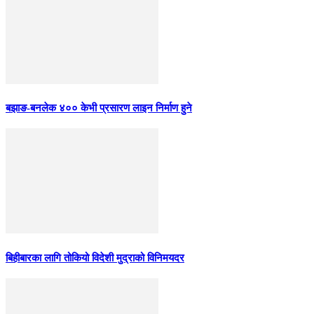
बझाङ-बनलेक ४०० केभी प्रसारण लाइन निर्माण हुने
बिहीबारका लागि तोकियो विदेशी मुद्राको विनिमयदर