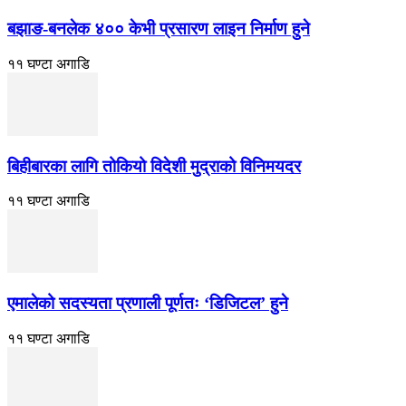
बझाङ-बनलेक ४०० केभी प्रसारण लाइन निर्माण हुने
११ घण्टा अगाडि
बिहीबारका लागि तोकियो विदेशी मुद्राको विनिमयदर
११ घण्टा अगाडि
एमालेको सदस्यता प्रणाली पूर्णतः ‘डिजिटल’ हुने
११ घण्टा अगाडि