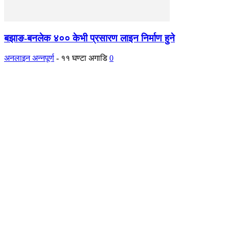
बझाङ-बनलेक ४०० केभी प्रसारण लाइन निर्माण हुने
अनलाइन अन्नपूर्ण
-
११ घण्टा अगाडि
0