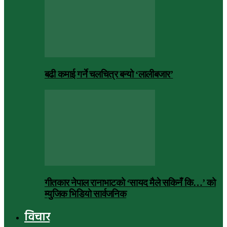
बढी कमाई गर्ने चलचित्र बन्यो ‘लालीबजार’
गीतकार नेपाल रानाभाटको ‘सायद मैले सकिनँ कि…’ को
म्युजिक भिडियो सार्वजनिक
विचार