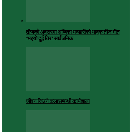
तीजको अवसरमा अम्बिका भण्डारीको भावुक तीज गीत
‘भइयो दुई तिर’ सार्वजनिक
जीवन जिउने कलासम्बन्धी कार्यशाला