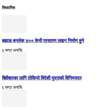
सिफारिस
बझाङ-बनलेक ४०० केभी प्रसारण लाइन निर्माण हुने
६ घण्टा अगाडि
बिहीबारका लागि तोकियो विदेशी मुद्राको विनिमयदर
६ घण्टा अगाडि