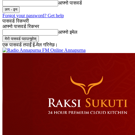
आफ्नो पासवर्ड
Forgot your password? Get help
पासवर्ड रिकभरी
आफ्नो पासवर्ड रिकभर
आफ्नो इमेल
एक पासवर्ड तपाईं ई-मेल गरिनेछ।
Online Annapurna