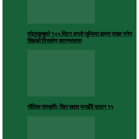
सोलुखुम्बुको १०५ मिटर अग्लो जुम्लिया झरना प्राज्ञ नगेन
सिंहको त्रिकोण क्यानभासमा
मौलिक संस्कृतिः खिर खाएर मनाइँदै साउन १५