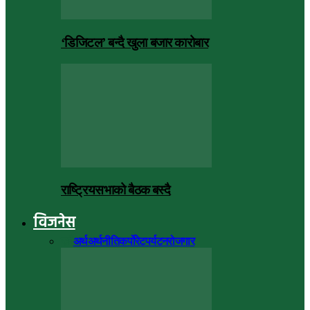
‘डिजिटल’ बन्दै खुला बजार कारोबार
राष्ट्रियसभाको बैठक बस्दै
विजनेस
सबै
अर्थ
अर्थनीति
कर्पोरेट
पर्यटन
रोजगार