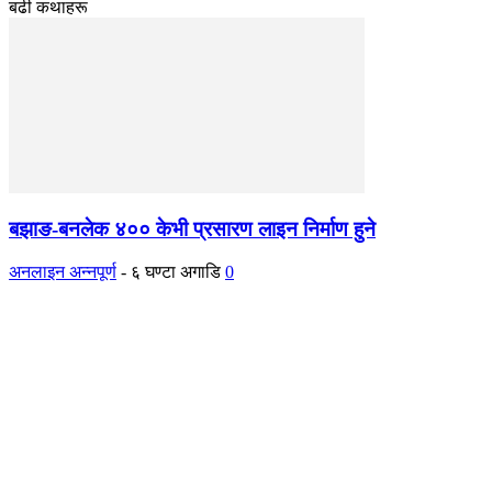
बढी कथाहरू
बझाङ-बनलेक ४०० केभी प्रसारण लाइन निर्माण हुने
अनलाइन अन्नपूर्ण
-
६ घण्टा अगाडि
0