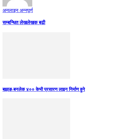
अनलाइन अन्नपूर्ण
सम्बन्धित लेख
लेखक बढी
बझाङ-बनलेक ४०० केभी प्रसारण लाइन निर्माण हुने