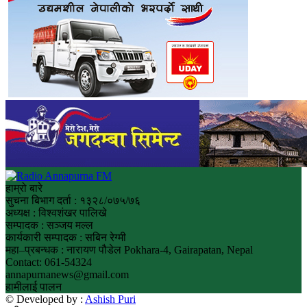
हाम्रो बारे
सुचना बिभाग दर्ता : १३२८/०७५/७६
अध्यक्ष : विश्वशंखर पालिखे
सम्पादक : सञ्जय मल्ल
कार्यकारी सम्पादक : सबिन रेग्मी
महा–प्रबन्धक : नारायण पौडेल Pokhara-4, Gairapatan, Nepal
Contact: 061-54324
annapurnanews@gmail.com
हामीलाई पालन
© Developed by :
Ashish Puri