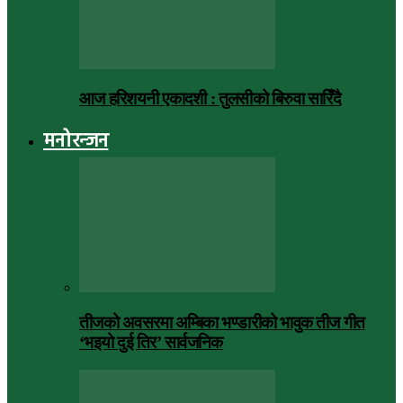
आज हरिशयनी एकादशी : तुलसीको बिरुवा सारिँदै
मनोरन्जन
तीजको अवसरमा अम्बिका भण्डारीको भावुक तीज गीत
‘भइयो दुई तिर’ सार्वजनिक