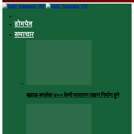
होमपेज
समाचार
बझाङ-बनलेक ४०० केभी प्रसारण लाइन निर्माण हुने