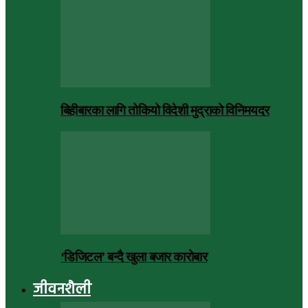
बिहीबारका लागि तोकियो विदेशी मुद्राको विनिमयदर
‘डिजिटल’ बन्दै खुला बजार कारोबार
जीवनशैली