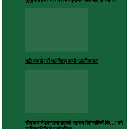
बढी कमाई गर्ने चलचित्र बन्यो ‘लालीबजार’
गीतकार नेपाल रानाभाटको ‘सायद मैले सकिनँ कि…’ को