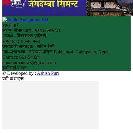
हाम्रो बारे
सुचना बिभाग दर्ता : १३२८/०७५/७६
अध्यक्ष : विश्वशंखर पालिखे
सम्पादक : सञ्जय मल्ल
कार्यकारी सम्पादक : सबिन रेग्मी
महा–प्रबन्धक : नारायण पौडेल Pokhara-4, Gairapatan, Nepal
Contact: 061-54324
annapurnanews@gmail.com
हामीलाई पालन
© Developed by :
Ashish Puri
बढी कथाहरू