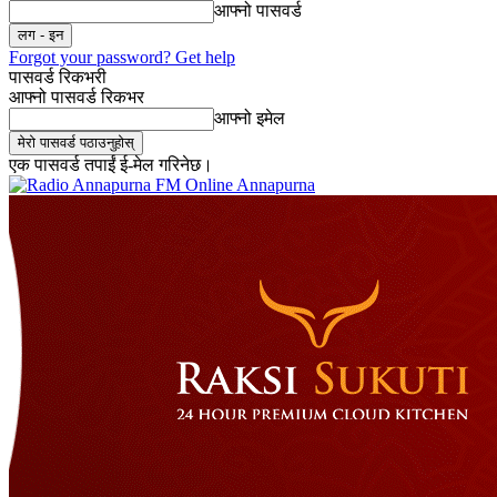
आफ्नो पासवर्ड
Forgot your password? Get help
पासवर्ड रिकभरी
आफ्नो पासवर्ड रिकभर
आफ्नो इमेल
एक पासवर्ड तपाईं ई-मेल गरिनेछ।
Online Annapurna