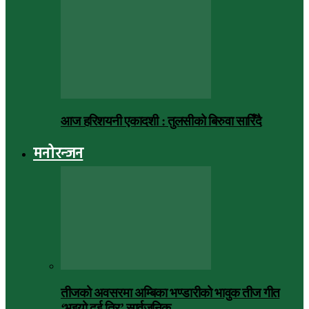
आज हरिशयनी एकादशी : तुलसीको बिरुवा सारिँदै
मनोरन्जन
तीजको अवसरमा अम्बिका भण्डारीको भावुक तीज गीत
‘भइयो दुई तिर’ सार्वजनिक