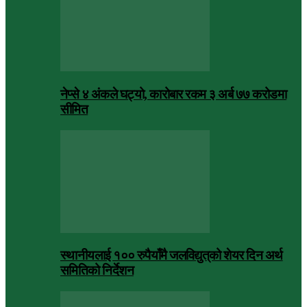
नेप्से ४ अंकले घट्यो, कारोबार रकम ३ अर्ब ७७ करोडमा
सीमित
स्थानीयलाई १०० रुपैयाँमै जलविद्युत्‌को शेयर दिन अर्थ
समितिको निर्देशन