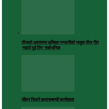
तीजको अवसरमा अम्बिका भण्डारीको भावुक तीज गीत
‘भइयो दुई तिर’ सार्वजनिक
जीवन जिउने कलासम्बन्धी कार्यशाला