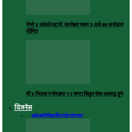
नेप्से ४ अंकले घट्यो, कारोबार रकम ३ अर्ब ७७ करोडमा
सीमित
यी ४ जिल्ला र मोरङमा १२ घण्टा विद्युत् सेवा अवरुद्ध हुने
विजनेस
सबै
अर्थ
अर्थनीति
कर्पोरेट
पर्यटन
रोजगार