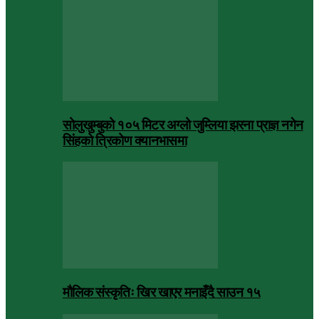
सोलुखुम्बुको १०५ मिटर अग्लो जुम्लिया झरना प्राज्ञ नगेन
सिंहको त्रिकोण क्यानभासमा
मौलिक संस्कृतिः खिर खाएर मनाइँदै साउन १५