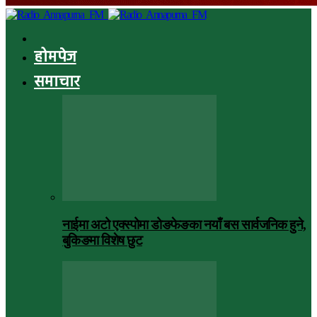
होमपेज
समाचार
नाईमा अटो एक्स्पोमा डोङफेङका नयाँ बस सार्वजनिक हुने,
बुकिङमा विशेष छुट