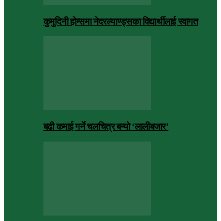
कुमुदिनी होम्समा नेदरल्याण्ड्सका विद्यार्थीलाई स्वागत
बढी कमाई गर्ने चलचित्र बन्यो ‘लालीबजार’