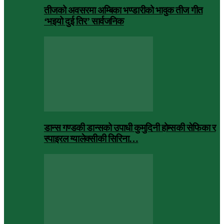
तीजको अवसरमा अम्बिका भण्डारीको भावुक तीज गीत
‘भइयो दुई तिर’ सार्वजनिक
डान्स गण्डकी डान्सको उपाधी कुमुदिनी होम्सकी सेफिका र
स्पाइरल ग्यालेक्सीकी सिरिना…