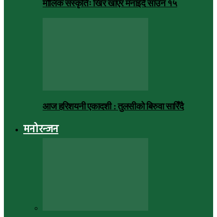
मौलिक संस्कृतिः खिर खाएर मनाइँदै साउन १५
आज हरिशयनी एकादशी : तुलसीको बिरुवा सारिँदै
मनोरन्जन