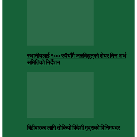
स्थानीयलाई १०० रुपैयाँमै जलविद्युत्‌को शेयर दिन अर्थ
समितिको निर्देशन
बिहीबारका लागि तोकियो विदेशी मुद्राको विनिमयदर