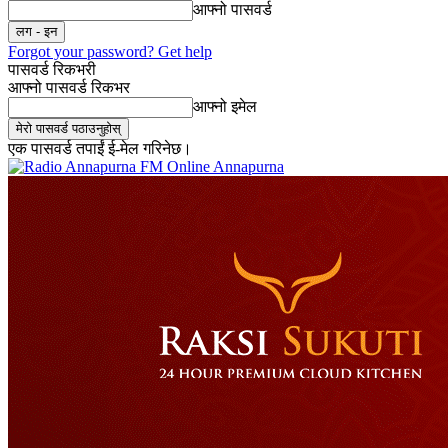
आफ्नो पासवर्ड
Forgot your password? Get help
पासवर्ड रिकभरी
आफ्नो पासवर्ड रिकभर
आफ्नो इमेल
एक पासवर्ड तपाईं ई-मेल गरिनेछ।
Online Annapurna