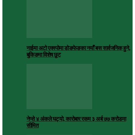
नाईमा अटो एक्स्पोमा डोङफेङका नयाँ बस सार्वजनिक हुने,
बुकिङमा विशेष छुट
नेप्से ४ अंकले घट्यो, कारोबार रकम ३ अर्ब ७७ करोडमा
सीमित