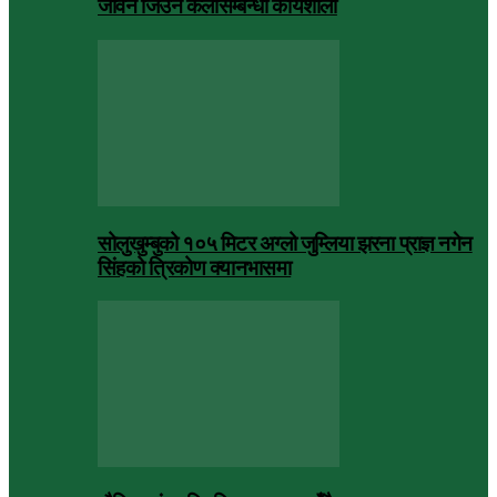
जीवन जिउने कलासम्बन्धी कार्यशाला
सोलुखुम्बुको १०५ मिटर अग्लो जुम्लिया झरना प्राज्ञ नगेन
सिंहको त्रिकोण क्यानभासमा