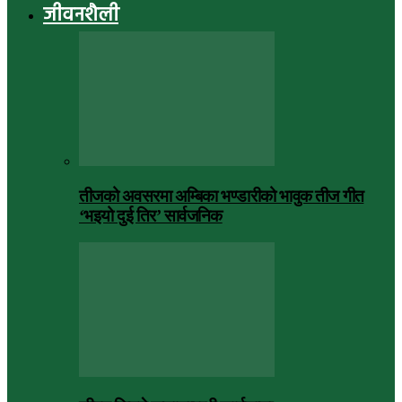
जीवनशैली
तीजको अवसरमा अम्बिका भण्डारीको भावुक तीज गीत
‘भइयो दुई तिर’ सार्वजनिक