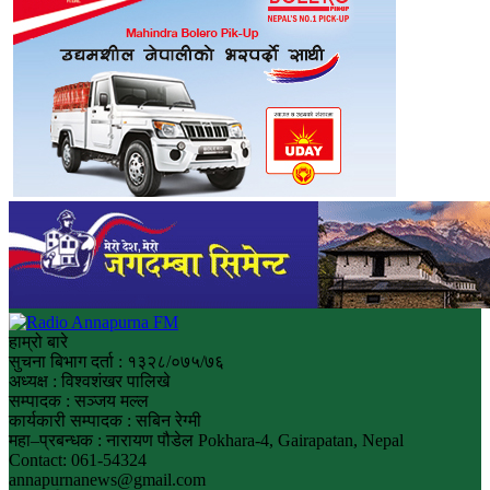
हाम्रो बारे
सुचना बिभाग दर्ता : १३२८/०७५/७६
अध्यक्ष : विश्वशंखर पालिखे
सम्पादक : सञ्जय मल्ल
कार्यकारी सम्पादक : सबिन रेग्मी
महा–प्रबन्धक : नारायण पौडेल Pokhara-4, Gairapatan, Nepal
Contact: 061-54324
annapurnanews@gmail.com