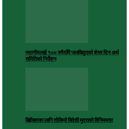
स्थानीयलाई १०० रुपैयाँमै जलविद्युत्‌को शेयर दिन अर्थ
समितिको निर्देशन
बिहीबारका लागि तोकियो विदेशी मुद्राको विनिमयदर