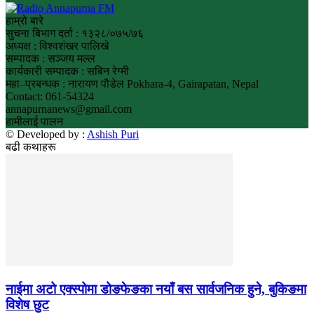
हाम्रो बारे
सुचना बिभाग दर्ता : १३२८/०७५/७६
अध्यक्ष : विश्वशंखर पालिखे
सम्पादक : सञ्जय मल्ल
कार्यकारी सम्पादक : सबिन रेग्मी
महा–प्रबन्धक : नारायण पौडेल Pokhara-4, Gairapatan, Nepal
Contact: 061-54324
annapurnanews@gmail.com
हामीलाई पालन
© Developed by :
Ashish Puri
बढी कथाहरू
नाईमा अटो एक्स्पोमा डोङफेङका नयाँ बस सार्वजनिक हुने, बुकिङमा
विशेष छुट