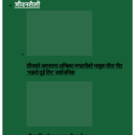
जीवनशैली
तीजको अवसरमा अम्बिका भण्डारीको भावुक तीज गीत
‘भइयो दुई तिर’ सार्वजनिक