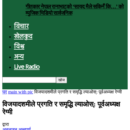
गीतकार नेपाल रानाभाटको ‘सायद मैले सकिनँ कि…’ को
म्युजिक भिडियो सार्वजनिक
विचार
खेलकुद
विश्व
अन्य
Live Radio
घर
main with pic
विजयादशमीले प्रगति र समृद्धि ल्याओस्: पूर्वअध्यक्ष रेग्मी
विजयादशमीले प्रगति र समृद्धि ल्याओस्: पूर्वअध्यक्ष
रेग्मी
द्वारा
अनलाइन अन्नपूर्ण