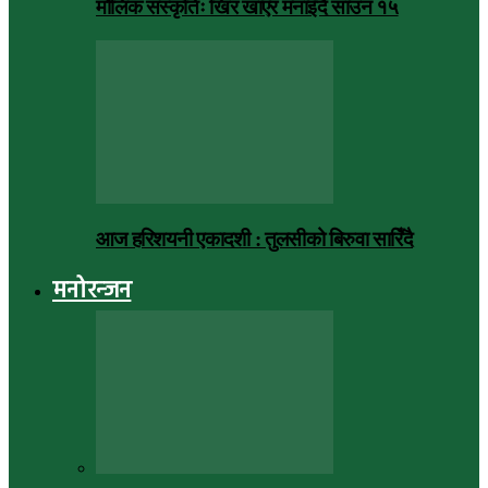
मौलिक संस्कृतिः खिर खाएर मनाइँदै साउन १५
आज हरिशयनी एकादशी : तुलसीको बिरुवा सारिँदै
मनोरन्जन