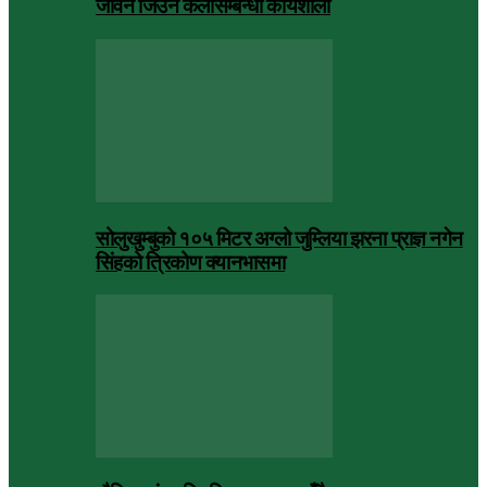
जीवन जिउने कलासम्बन्धी कार्यशाला
सोलुखुम्बुको १०५ मिटर अग्लो जुम्लिया झरना प्राज्ञ नगेन
सिंहको त्रिकोण क्यानभासमा