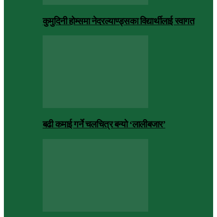
कुमुदिनी होम्समा नेदरल्याण्ड्सका विद्यार्थीलाई स्वागत
बढी कमाई गर्ने चलचित्र बन्यो ‘लालीबजार’