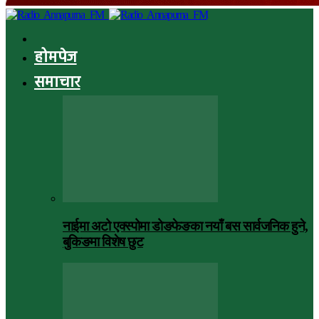
होमपेज
समाचार
नाईमा अटो एक्स्पोमा डोङफेङका नयाँ बस सार्वजनिक हुने,
बुकिङमा विशेष छुट