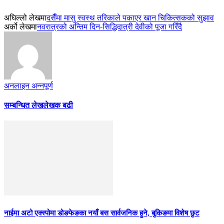
अघिल्लो लेखमा
दसैँमा मासु स्वस्थ तरिकाले पकाएर खान चिकित्सकको सुझाव
अर्को लेखमा
नवरात्रको अन्तिम दिन-सिद्धिदात्री देवीको पूजा गरिँदै
अनलाइन अन्नपूर्ण
सम्बन्धित लेख
लेखक बढी
नाईमा अटो एक्स्पोमा डोङफेङका नयाँ बस सार्वजनिक हुने, बुकिङमा विशेष छुट