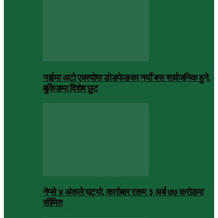
नाईमा अटो एक्स्पोमा डोङफेङका नयाँ बस सार्वजनिक हुने,
बुकिङमा विशेष छुट
नेप्से ४ अंकले घट्यो, कारोबार रकम ३ अर्ब ७७ करोडमा
सीमित