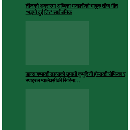
तीजको अवसरमा अम्बिका भण्डारीको भावुक तीज गीत
‘भइयो दुई तिर’ सार्वजनिक
डान्स गण्डकी डान्सको उपाधी कुमुदिनी होम्सकी सेफिका र
स्पाइरल ग्यालेक्सीकी सिरिना…