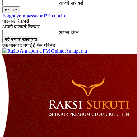
आफ्नो पासवर्ड
Forgot your password? Get help
पासवर्ड रिकभरी
आफ्नो पासवर्ड रिकभर
आफ्नो इमेल
एक पासवर्ड तपाईं ई-मेल गरिनेछ।
Online Annapurna