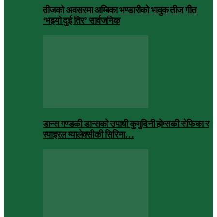
तीजको अवसरमा अम्बिका भण्डारीको भावुक तीज गीत
‘भइयो दुई तिर’ सार्वजनिक
डान्स गण्डकी डान्सको उपाधी कुमुदिनी होम्सकी सेफिका र
स्पाइरल ग्यालेक्सीकी सिरिना…