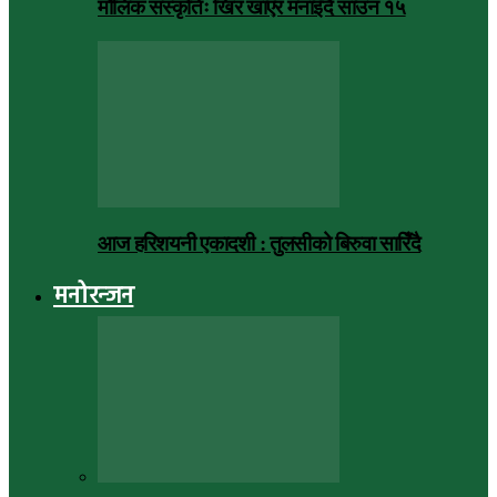
मौलिक संस्कृतिः खिर खाएर मनाइँदै साउन १५
आज हरिशयनी एकादशी : तुलसीको बिरुवा सारिँदै
मनोरन्जन