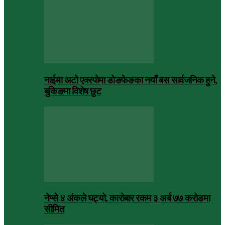
नाईमा अटो एक्स्पोमा डोङफेङका नयाँ बस सार्वजनिक हुने,
बुकिङमा विशेष छुट
नेप्से ४ अंकले घट्यो, कारोबार रकम ३ अर्ब ७७ करोडमा
सीमित