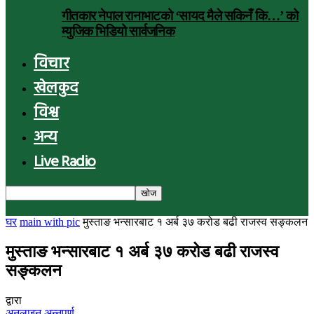
गीतकार नेपाल रानाभाटको ‘सायद मैले सकिनँ कि…’ को
म्युजिक भिडियो सार्वजनिक
विचार
खेलकुद
विश्व
अन्य
Live Radio
घर
main with pic
मुस्ताङ भन्सारबाट १ अर्ब ३७ करोड बढी राजस्व सङ्कलन
मुस्ताङ भन्सारबाट १ अर्ब ३७ करोड बढी राजस्व
सङ्कलन
द्वारा
अनलाइन अन्नपूर्ण