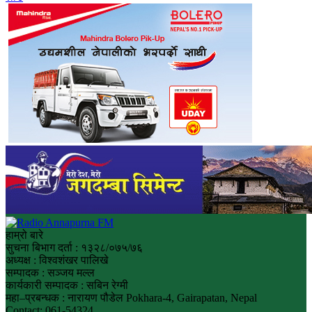
हाम्रो बारे
सुचना बिभाग दर्ता : १३२८/०७५/७६
अध्यक्ष : विश्वशंखर पालिखे
सम्पादक : सञ्जय मल्ल
कार्यकारी सम्पादक : सबिन रेग्मी
महा–प्रबन्धक : नारायण पौडेल Pokhara-4, Gairapatan, Nepal
Contact: 061-54324