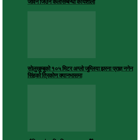
जीवन जिउने कलासम्बन्धी कार्यशाला
सोलुखुम्बुको १०५ मिटर अग्लो जुम्लिया झरना प्राज्ञ नगेन
सिंहको त्रिकोण क्यानभासमा