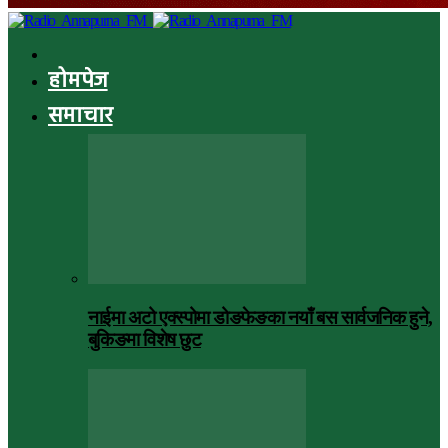
होमपेज
समाचार
नाईमा अटो एक्स्पोमा डोङफेङका नयाँ बस सार्वजनिक हुने,
बुकिङमा विशेष छुट