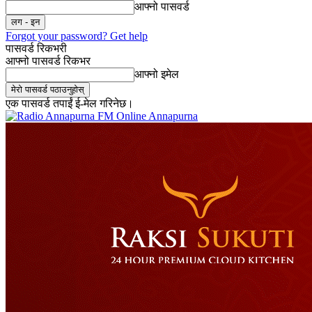
आफ्नो पासवर्ड
Forgot your password? Get help
पासवर्ड रिकभरी
आफ्नो पासवर्ड रिकभर
आफ्नो इमेल
एक पासवर्ड तपाईं ई-मेल गरिनेछ।
Online Annapurna