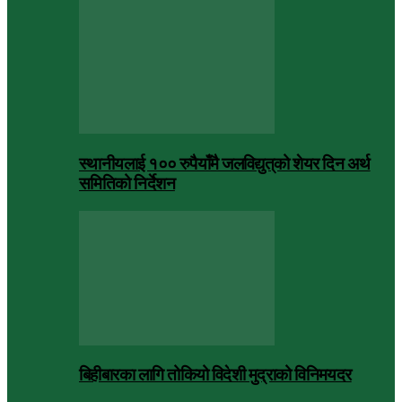
स्थानीयलाई १०० रुपैयाँमै जलविद्युत्‌को शेयर दिन अर्थ
समितिको निर्देशन
बिहीबारका लागि तोकियो विदेशी मुद्राको विनिमयदर