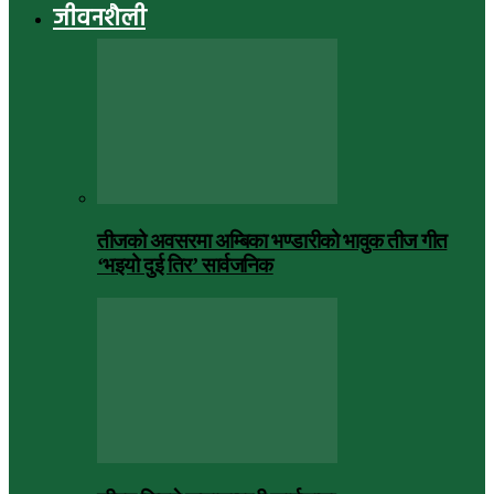
जीवनशैली
तीजको अवसरमा अम्बिका भण्डारीको भावुक तीज गीत
‘भइयो दुई तिर’ सार्वजनिक