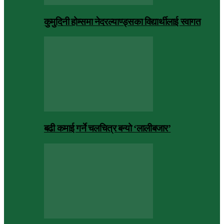
कुमुदिनी होम्समा नेदरल्याण्ड्सका विद्यार्थीलाई स्वागत
बढी कमाई गर्ने चलचित्र बन्यो ‘लालीबजार’