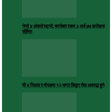
नेप्से ४ अंकले घट्यो, कारोबार रकम ३ अर्ब ७७ करोडमा
सीमित
यी ४ जिल्ला र मोरङमा १२ घण्टा विद्युत् सेवा अवरुद्ध हुने