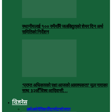
स्थानीयलाई १०० रुपैयाँमै जलविद्युत्‌को शेयर दिन अर्थ
समितिको निर्देशन
‘प्राप्त अधिकारको रक्षा आजको आवश्यकता’ मूल नाराका
साथ ३२औँ विश्व आदिवासी…
विजनेस
सबै
अर्थ
अर्थनीति
कर्पोरेट
पर्यटन
रोजगार