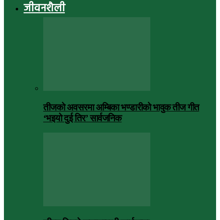
जीवनशैली
तीजको अवसरमा अम्बिका भण्डारीको भावुक तीज गीत
‘भइयो दुई तिर’ सार्वजनिक