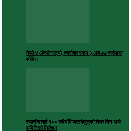
नेप्से ४ अंकले घट्यो, कारोबार रकम ३ अर्ब ७७ करोडमा
सीमित
स्थानीयलाई १०० रुपैयाँमै जलविद्युत्‌को शेयर दिन अर्थ
समितिको निर्देशन