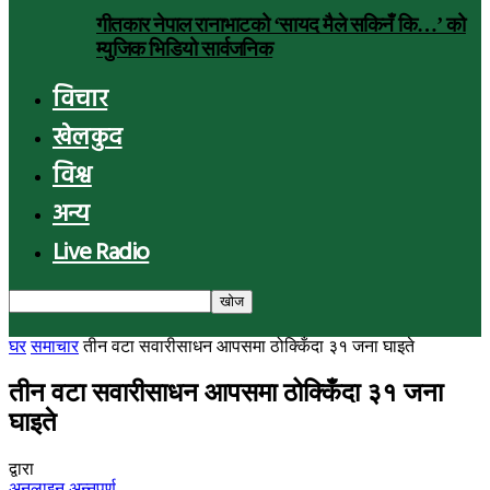
गीतकार नेपाल रानाभाटको ‘सायद मैले सकिनँ कि…’ को
म्युजिक भिडियो सार्वजनिक
विचार
खेलकुद
विश्व
अन्य
Live Radio
घर
समाचार
तीन वटा सवारीसाधन आपसमा ठोक्किँदा ३१ जना घाइते
तीन वटा सवारीसाधन आपसमा ठोक्किँदा ३१ जना
घाइते
द्वारा
अनलाइन अन्नपूर्ण