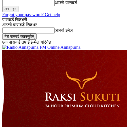
आफ्नो पासवर्ड
Forgot your password? Get help
पासवर्ड रिकभरी
आफ्नो पासवर्ड रिकभर
आफ्नो इमेल
एक पासवर्ड तपाईं ई-मेल गरिनेछ।
Online Annapurna