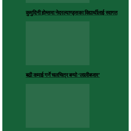
कुमुदिनी होम्समा नेदरल्याण्ड्सका विद्यार्थीलाई स्वागत
बढी कमाई गर्ने चलचित्र बन्यो ‘लालीबजार’