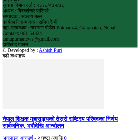
सुचना बिभाग दर्ता : १३२८/०७५/७६
अध्यक्ष : विश्वशंखर पालिखे
सम्पादक : सञ्जय मल्ल
कार्यकारी सम्पादक : सबिन रेग्मी
महा–प्रबन्धक : नारायण पौडेल Pokhara-4, Gairapatan, Nepal
Contact: 061-54324
annapurnanews@gmail.com
हामीलाई पालन
© Developed by :
Ashish Puri
बढी कथाहरू
नेपाल शिक्षक महासङ्घको तेस्रो राष्ट्रिय परिषद्का निर्णय
सार्वजनिक, भदाैदेखि आन्दाेलन
अनलाइन अन्नपूर्ण
-
२ घण्टा अगाडि
0