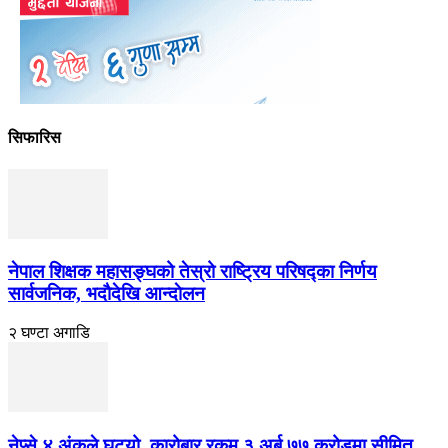
सिफारिस
नेपाल शिक्षक महासङ्घको तेस्रो राष्ट्रिय परिषद्का निर्णय
सार्वजनिक, भदाैदेखि आन्दाेलन
२ घण्टा अगाडि
नेप्से ४ अंकले घट्यो, कारोबार रकम ३ अर्ब ७७ करोडमा सीमित