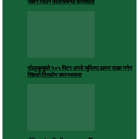
जीवन जिउने कलासम्बन्धी कार्यशाला
सोलुखुम्बुको १०५ मिटर अग्लो जुम्लिया झरना प्राज्ञ नगेन
सिंहको त्रिकोण क्यानभासमा