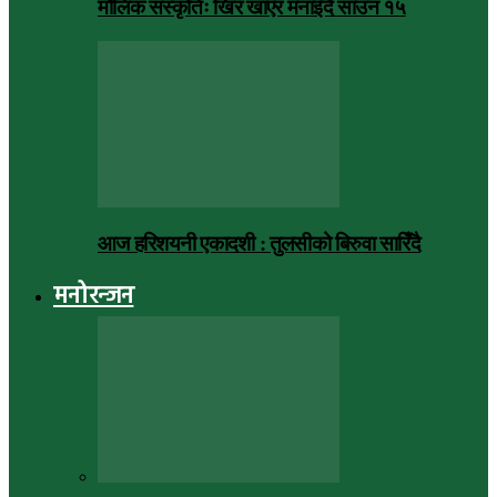
मौलिक संस्कृतिः खिर खाएर मनाइँदै साउन १५
आज हरिशयनी एकादशी : तुलसीको बिरुवा सारिँदै
मनोरन्जन