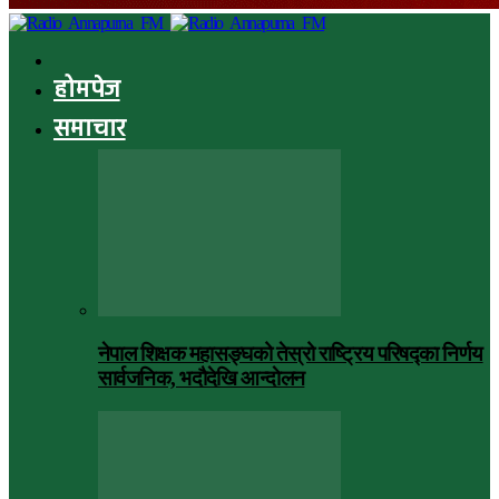
होमपेज
समाचार
नेपाल शिक्षक महासङ्घको तेस्रो राष्ट्रिय परिषद्का निर्णय
सार्वजनिक, भदाैदेखि आन्दाेलन