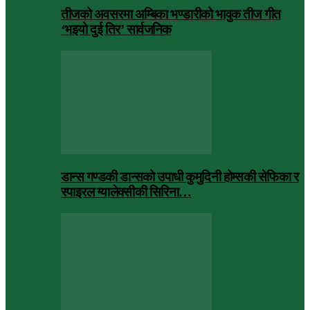
तीजको अवसरमा अम्बिका भण्डारीको भावुक तीज गीत
‘भइयो दुई तिर’ सार्वजनिक
डान्स गण्डकी डान्सको उपाधी कुमुदिनी होम्सकी सेफिका र
स्पाइरल ग्यालेक्सीकी सिरिना…