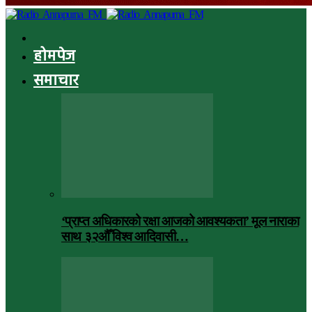
होमपेज
समाचार
‘प्राप्त अधिकारको रक्षा आजको आवश्यकता’ मूल नाराका
साथ ३२औँ विश्व आदिवासी…