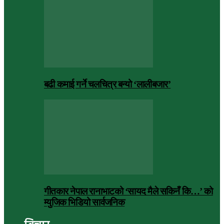
बढी कमाई गर्ने चलचित्र बन्यो ‘लालीबजार’
गीतकार नेपाल रानाभाटको ‘सायद मैले सकिनँ कि…’ को
म्युजिक भिडियो सार्वजनिक