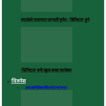
एमालेको सदस्यता प्रणाली पूर्णतः ‘डिजिटल’ हुने
‘डिजिटल’ बन्दै खुला बजार कारोबार
विजनेस
सबै
अर्थ
अर्थनीति
कर्पोरेट
पर्यटन
रोजगार