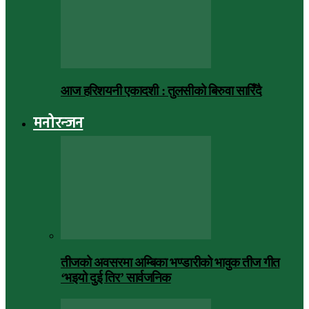
आज हरिशयनी एकादशी : तुलसीको बिरुवा सारिँदै
मनोरन्जन
तीजको अवसरमा अम्बिका भण्डारीको भावुक तीज गीत
‘भइयो दुई तिर’ सार्वजनिक