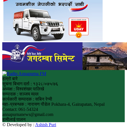
हाम्रो बारे
सुचना बिभाग दर्ता : १३२८/०७५/७६
अध्यक्ष : विश्वशंखर पालिखे
सम्पादक : सञ्जय मल्ल
कार्यकारी सम्पादक : सबिन रेग्मी
महा–प्रबन्धक : नारायण पौडेल Pokhara-4, Gairapatan, Nepal
Contact: 061-54324
annapurnanews@gmail.com
हामीलाई पालन
© Developed by :
Ashish Puri