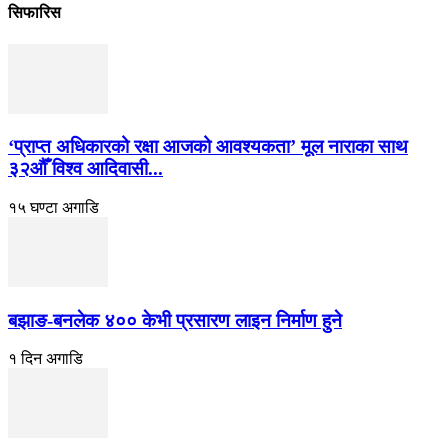
सिफारिस
‘प्राप्त अधिकारको रक्षा आजको आवश्यकता’ मूल नाराका साथ
३२औँ विश्व आदिवासी...
१५ घण्टा अगाडि
बझाङ-बनलेक ४०० केभी प्रसारण लाइन निर्माण हुने
१ दिन अगाडि