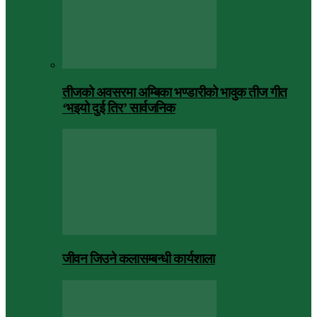
तीजको अवसरमा अम्बिका भण्डारीको भावुक तीज गीत
‘भइयो दुई तिर’ सार्वजनिक
जीवन जिउने कलासम्बन्धी कार्यशाला