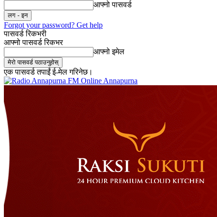
आफ्नो पासवर्ड
Forgot your password? Get help
पासवर्ड रिकभरी
आफ्नो पासवर्ड रिकभर
आफ्नो इमेल
एक पासवर्ड तपाईं ई-मेल गरिनेछ।
Online Annapurna