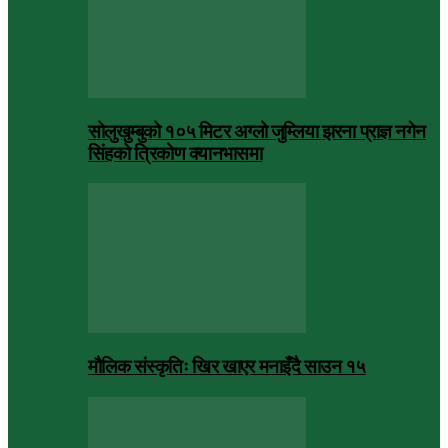
सोलुखुम्बुको १०५ मिटर अग्लो जुम्लिया झरना प्राज्ञ नगेन
सिंहको त्रिकोण क्यानभासमा
मौलिक संस्कृतिः खिर खाएर मनाइँदै साउन १५