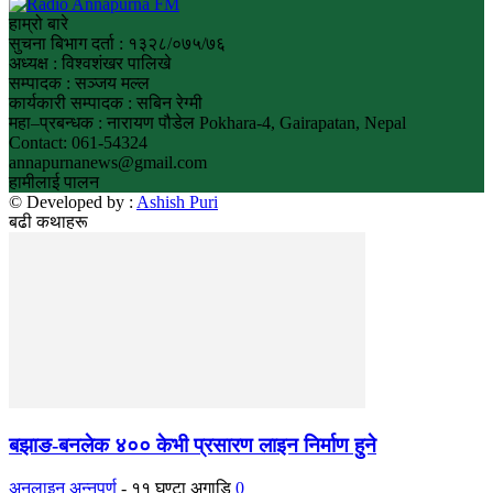
हाम्रो बारे
सुचना बिभाग दर्ता : १३२८/०७५/७६
अध्यक्ष : विश्वशंखर पालिखे
सम्पादक : सञ्जय मल्ल
कार्यकारी सम्पादक : सबिन रेग्मी
महा–प्रबन्धक : नारायण पौडेल Pokhara-4, Gairapatan, Nepal
Contact: 061-54324
annapurnanews@gmail.com
हामीलाई पालन
© Developed by :
Ashish Puri
बढी कथाहरू
बझाङ-बनलेक ४०० केभी प्रसारण लाइन निर्माण हुने
अनलाइन अन्नपूर्ण
-
११ घण्टा अगाडि
0