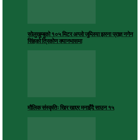
सोलुखुम्बुको १०५ मिटर अग्लो जुम्लिया झरना प्राज्ञ नगेन
सिंहको त्रिकोण क्यानभासमा
मौलिक संस्कृतिः खिर खाएर मनाइँदै साउन १५