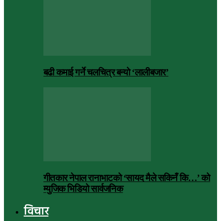
बढी कमाई गर्ने चलचित्र बन्यो ‘लालीबजार’
गीतकार नेपाल रानाभाटको ‘सायद मैले सकिनँ कि…’ को
म्युजिक भिडियो सार्वजनिक
विचार