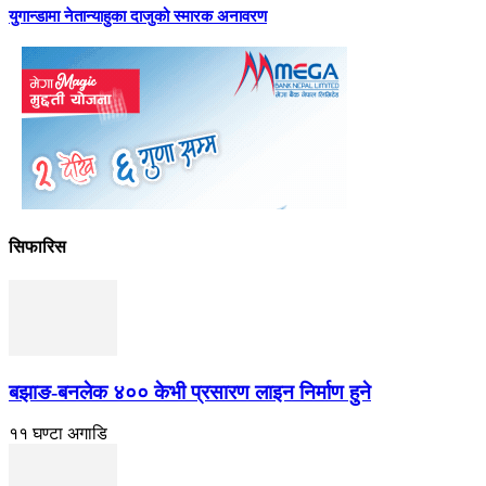
युगान्डामा नेतान्याहुका दाजुको स्मारक अनावरण
सिफारिस
बझाङ-बनलेक ४०० केभी प्रसारण लाइन निर्माण हुने
११ घण्टा अगाडि