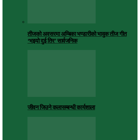
तीजको अवसरमा अम्बिका भण्डारीको भावुक तीज गीत
‘भइयो दुई तिर’ सार्वजनिक
जीवन जिउने कलासम्बन्धी कार्यशाला