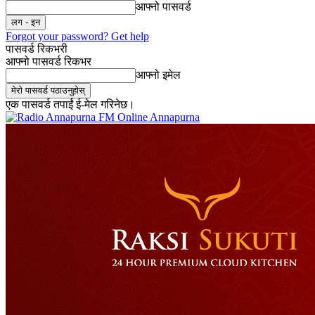
आफ्नो पासवर्ड
Forgot your password? Get help
पासवर्ड रिकभरी
आफ्नो पासवर्ड रिकभर
आफ्नो इमेल
एक पासवर्ड तपाईं ई-मेल गरिनेछ।
Online Annapurna