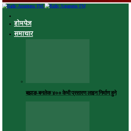
होमपेज
समाचार
बझाङ-बनलेक ४०० केभी प्रसारण लाइन निर्माण हुने