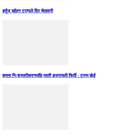
हर्मुज खोल्न ट्रम्पले दिए चेतावनी
हमास निःशस्त्रीकरणपछि मात्रै इजरायली फिर्ती : ट्रम्प बोर्ड