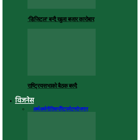
‘डिजिटल’ बन्दै खुला बजार कारोबार
राष्ट्रियसभाको बैठक बस्दै
विजनेस
सबै
अर्थ
अर्थनीति
कर्पोरेट
पर्यटन
रोजगार