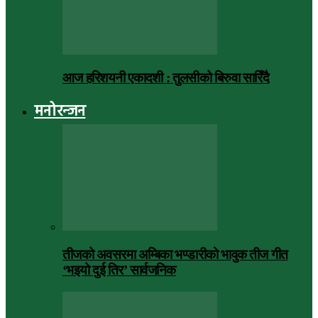
आज हरिशयनी एकादशी : तुलसीको बिरुवा सारिँदै
मनोरन्जन
तीजको अवसरमा अम्बिका भण्डारीको भावुक तीज गीत
‘भइयो दुई तिर’ सार्वजनिक