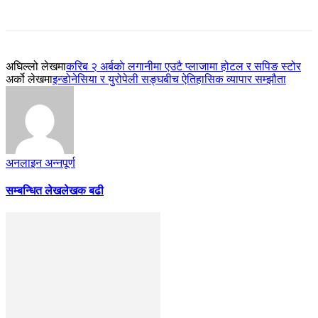
अघिल्लो लेखमा
करिब २ अर्बकाे लगानीमा एउटै प्लाजामा होटल र सपिङ स्टोर
अर्को लेखमा
इन्डोनेसिया र युरोपेली सङ्घबीच ऐतिहासिक व्यापार सम्झौता
अनलाइन अन्नपूर्ण
सम्बन्धित लेख
लेखक बढी