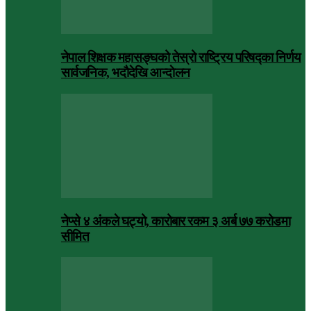
नेपाल शिक्षक महासङ्घको तेस्रो राष्ट्रिय परिषद्का निर्णय
सार्वजनिक, भदाैदेखि आन्दाेलन
नेप्से ४ अंकले घट्यो, कारोबार रकम ३ अर्ब ७७ करोडमा
सीमित