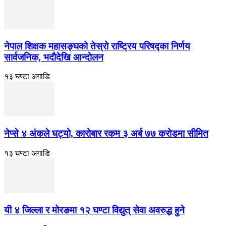
नेपाल शिक्षक महासङ्घको तेस्रो राष्ट्रिय परिषद्का निर्णय
सार्वजनिक, भदाैदेखि आन्दाेलन
१३ घण्टा अगाडि
नेप्से ४ अंकले घट्यो, कारोबार रकम ३ अर्ब ७७ करोडमा सीमित
१३ घण्टा अगाडि
यी ४ जिल्ला र मोरङमा १२ घण्टा विद्युत् सेवा अवरुद्ध हुने