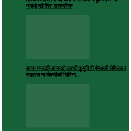
‘भइयो दुई तिर’ सार्वजनिक
डान्स गण्डकी डान्सको उपाधी कुमुदिनी होम्सकी सेफिका र
स्पाइरल ग्यालेक्सीकी सिरिना…