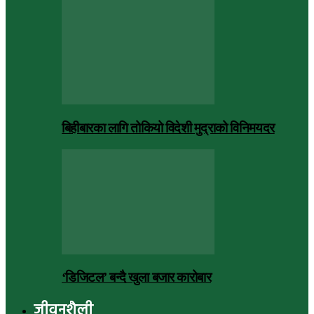
बिहीबारका लागि तोकियो विदेशी मुद्राको विनिमयदर
‘डिजिटल’ बन्दै खुला बजार कारोबार
जीवनशैली