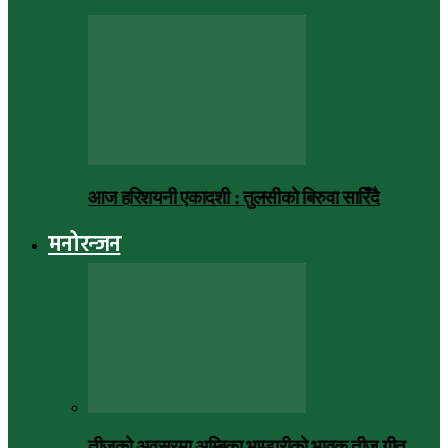
आज हरिशयनी एकादशी : तुलसीको बिरुवा सारिँदै
मनोरन्जन
तीजको अवसरमा अम्बिका भण्डारीको भावुक तीज गीत