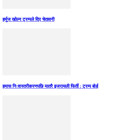
हर्मुज खोल्न ट्रम्पले दिए चेतावनी
हमास निःशस्त्रीकरणपछि मात्रै इजरायली फिर्ती : ट्रम्प बोर्ड