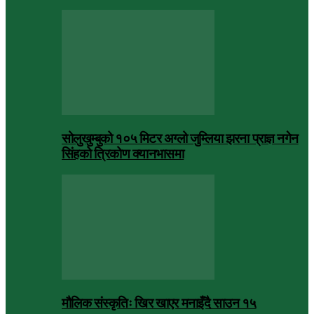
सोलुखुम्बुको १०५ मिटर अग्लो जुम्लिया झरना प्राज्ञ नगेन
सिंहको त्रिकोण क्यानभासमा
मौलिक संस्कृतिः खिर खाएर मनाइँदै साउन १५