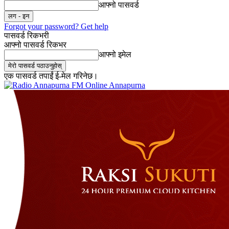
आफ्नो पासवर्ड
Forgot your password? Get help
पासवर्ड रिकभरी
आफ्नो पासवर्ड रिकभर
आफ्नो इमेल
एक पासवर्ड तपाईं ई-मेल गरिनेछ।
Online Annapurna