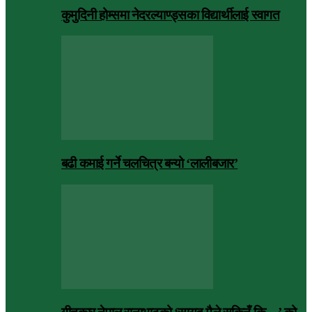
कुमुदिनी होम्समा नेदरल्याण्ड्सका विद्यार्थीलाई स्वागत
बढी कमाई गर्ने चलचित्र बन्यो ‘लालीबजार’