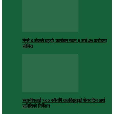
नेप्से ४ अंकले घट्यो, कारोबार रकम ३ अर्ब ७७ करोडमा
सीमित
स्थानीयलाई १०० रुपैयाँमै जलविद्युत्‌को शेयर दिन अर्थ
समितिको निर्देशन