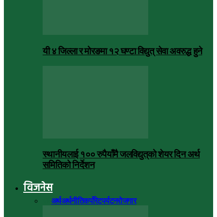
यी ४ जिल्ला र मोरङमा १२ घण्टा विद्युत् सेवा अवरुद्ध हुने
स्थानीयलाई १०० रुपैयाँमै जलविद्युत्‌को शेयर दिन अर्थ
समितिको निर्देशन
विजनेस
सबै
अर्थ
अर्थनीति
कर्पोरेट
पर्यटन
रोजगार