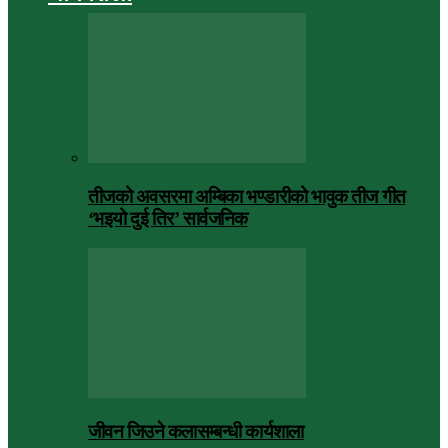
तीजको अवसरमा अम्बिका भण्डारीको भावुक तीज गीत
‘भइयो दुई तिर’ सार्वजनिक
जीवन जिउने कलासम्बन्धी कार्यशाला