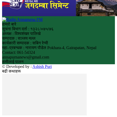
हाम्रो बारे
सुचना बिभाग दर्ता : १३२८/०७५/७६
अध्यक्ष : विश्वशंखर पालिखे
सम्पादक : सञ्जय मल्ल
कार्यकारी सम्पादक : सबिन रेग्मी
महा–प्रबन्धक : नारायण पौडेल Pokhara-4, Gairapatan, Nepal
Contact: 061-54324
annapurnanews@gmail.com
हामीलाई पालन
© Developed by :
Ashish Puri
बढी कथाहरू