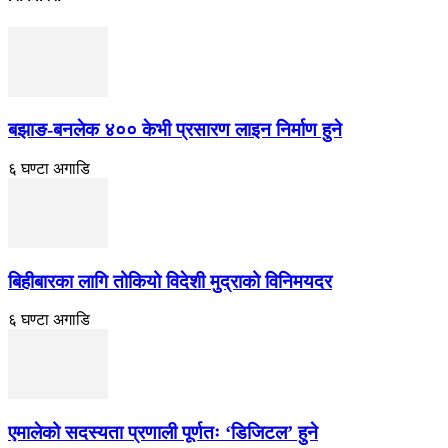
बझाङ-बनलेक ४०० केभी प्रसारण लाइन निर्माण हुने
६ घण्टा अगाडि
बिहीबारका लागि तोकियो विदेशी मुद्राको विनिमयदर
६ घण्टा अगाडि
एमालेको सदस्यता प्रणाली पूर्णतः ‘डिजिटल’ हुने