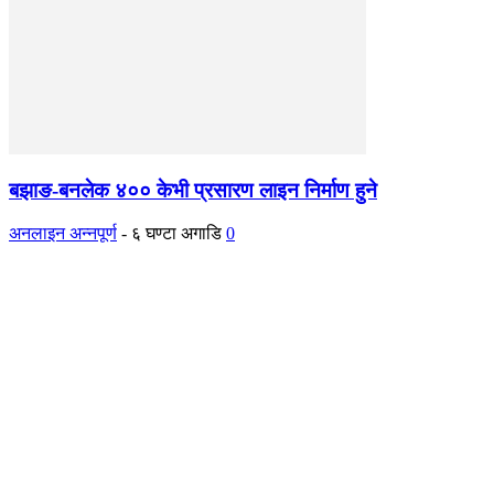
बझाङ-बनलेक ४०० केभी प्रसारण लाइन निर्माण हुने
अनलाइन अन्नपूर्ण
-
६ घण्टा अगाडि
0