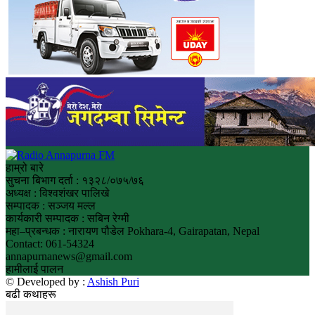
हाम्रो बारे
सुचना बिभाग दर्ता : १३२८/०७५/७६
अध्यक्ष : विश्वशंखर पालिखे
सम्पादक : सञ्जय मल्ल
कार्यकारी सम्पादक : सबिन रेग्मी
महा–प्रबन्धक : नारायण पौडेल Pokhara-4, Gairapatan, Nepal
Contact: 061-54324
annapurnanews@gmail.com
हामीलाई पालन
© Developed by :
Ashish Puri
बढी कथाहरू