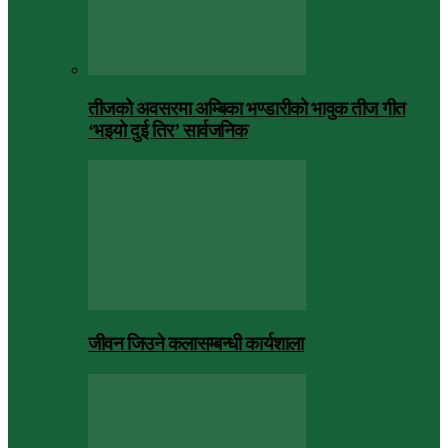
तीजको अवसरमा अम्बिका भण्डारीको भावुक तीज गीत
‘भइयो दुई तिर’ सार्वजनिक
जीवन जिउने कलासम्बन्धी कार्यशाला