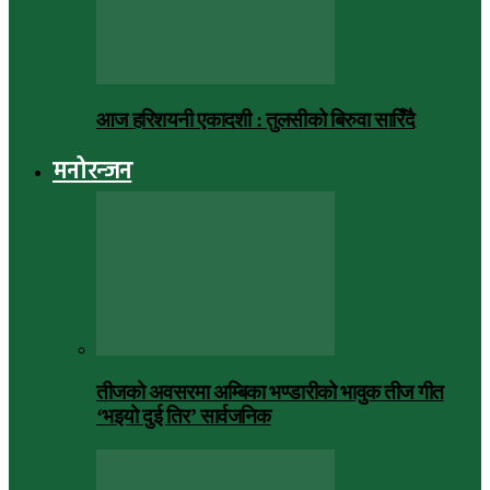
आज हरिशयनी एकादशी : तुलसीको बिरुवा सारिँदै
मनोरन्जन
तीजको अवसरमा अम्बिका भण्डारीको भावुक तीज गीत
‘भइयो दुई तिर’ सार्वजनिक