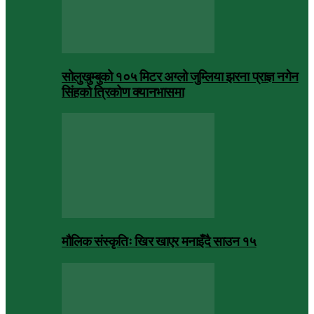
सोलुखुम्बुको १०५ मिटर अग्लो जुम्लिया झरना प्राज्ञ नगेन
सिंहको त्रिकोण क्यानभासमा
मौलिक संस्कृतिः खिर खाएर मनाइँदै साउन १५