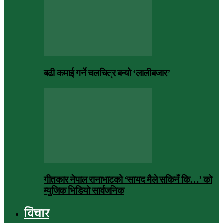
बढी कमाई गर्ने चलचित्र बन्यो ‘लालीबजार’
गीतकार नेपाल रानाभाटको ‘सायद मैले सकिनँ कि…’ को
म्युजिक भिडियो सार्वजनिक
विचार