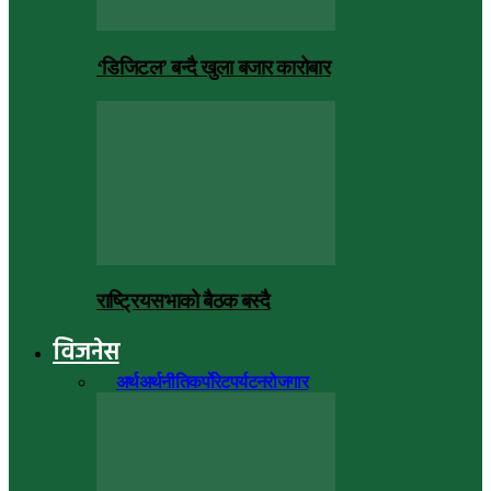
‘डिजिटल’ बन्दै खुला बजार कारोबार
राष्ट्रियसभाको बैठक बस्दै
विजनेस
सबै
अर्थ
अर्थनीति
कर्पोरेट
पर्यटन
रोजगार