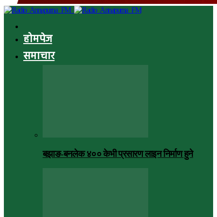
होमपेज
समाचार
बझाङ-बनलेक ४०० केभी प्रसारण लाइन निर्माण हुने