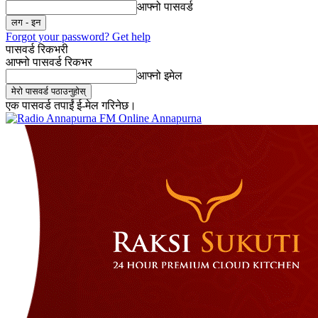
आफ्नो पासवर्ड
Forgot your password? Get help
पासवर्ड रिकभरी
आफ्नो पासवर्ड रिकभर
आफ्नो इमेल
एक पासवर्ड तपाईं ई-मेल गरिनेछ।
Online Annapurna