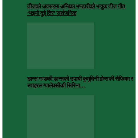
तीजको अवसरमा अम्बिका भण्डारीको भावुक तीज गीत
‘भइयो दुई तिर’ सार्वजनिक
डान्स गण्डकी डान्सको उपाधी कुमुदिनी होम्सकी सेफिका र
स्पाइरल ग्यालेक्सीकी सिरिना…