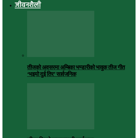
जीवनशैली
तीजको अवसरमा अम्बिका भण्डारीको भावुक तीज गीत
‘भइयो दुई तिर’ सार्वजनिक