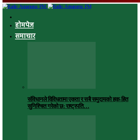
होमपेज
समाचार
संविधानले विविधतामा एकता र सबै समुदायको हक-हित
सुनिश्चित गरेको छ: राष्ट्रपति…