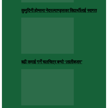
कुमुदिनी होम्समा नेदरल्याण्ड्सका विद्यार्थीलाई स्वागत
बढी कमाई गर्ने चलचित्र बन्यो ‘लालीबजार’