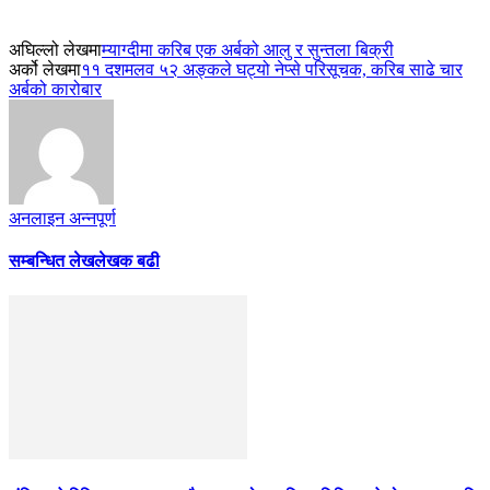
अघिल्लो लेखमा
म्याग्दीमा करिब एक अर्बको आलु र सुन्तला बिक्री
अर्को लेखमा
११ दशमलव ५२ अङ्कले घट्यो नेप्से परिसूचक, करिब साढे चार
अर्बको कारोबार
अनलाइन अन्नपूर्ण
सम्बन्धित लेख
लेखक बढी