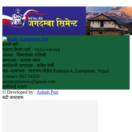
हाम्रो बारे
सुचना बिभाग दर्ता : १३२८/०७५/७६
अध्यक्ष : विश्वशंखर पालिखे
सम्पादक : सञ्जय मल्ल
कार्यकारी सम्पादक : सबिन रेग्मी
महा–प्रबन्धक : नारायण पौडेल Pokhara-4, Gairapatan, Nepal
Contact: 061-54324
annapurnanews@gmail.com
हामीलाई पालन
© Developed by :
Ashish Puri
बढी कथाहरू