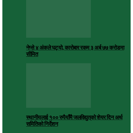
नेप्से ४ अंकले घट्यो, कारोबार रकम ३ अर्ब ७७ करोडमा
सीमित
स्थानीयलाई १०० रुपैयाँमै जलविद्युत्‌को शेयर दिन अर्थ
समितिको निर्देशन