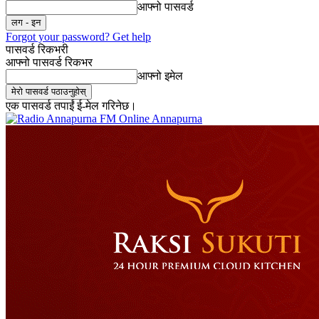
आफ्नो पासवर्ड
Forgot your password? Get help
पासवर्ड रिकभरी
आफ्नो पासवर्ड रिकभर
आफ्नो इमेल
एक पासवर्ड तपाईं ई-मेल गरिनेछ।
Online Annapurna