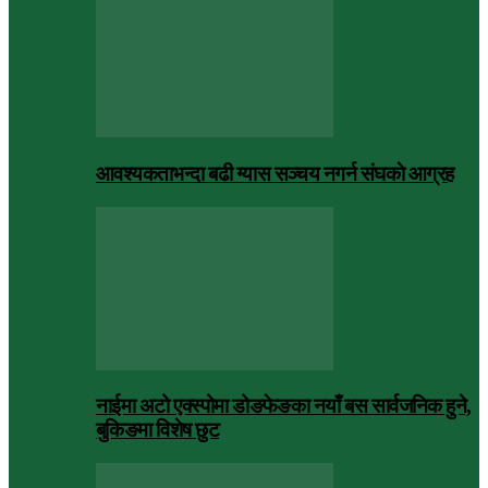
आवश्यकताभन्दा बढी ग्यास सञ्चय नगर्न संघकाे आग्रह
नाईमा अटो एक्स्पोमा डोङफेङका नयाँ बस सार्वजनिक हुने,
बुकिङमा विशेष छुट