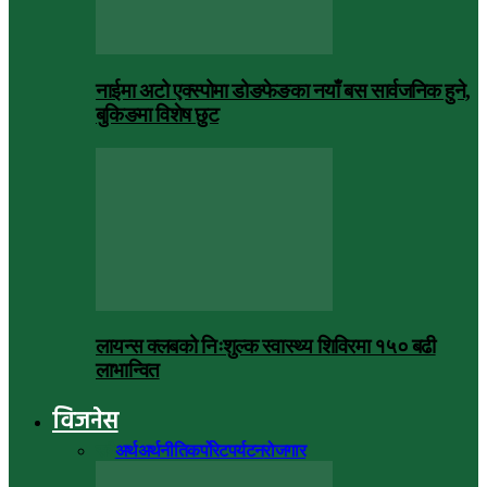
नाईमा अटो एक्स्पोमा डोङफेङका नयाँ बस सार्वजनिक हुने,
बुकिङमा विशेष छुट
लायन्स क्लबको निःशुल्क स्वास्थ्य शिविरमा १५० बढी
लाभान्वित
विजनेस
सबै
अर्थ
अर्थनीति
कर्पोरेट
पर्यटन
रोजगार