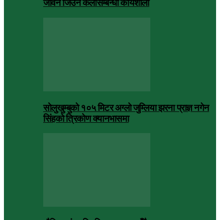
जीवन जिउने कलासम्बन्धी कार्यशाला
सोलुखुम्बुको १०५ मिटर अग्लो जुम्लिया झरना प्राज्ञ नगेन
सिंहको त्रिकोण क्यानभासमा