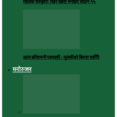
मौलिक संस्कृतिः खिर खाएर मनाइँदै साउन १५
आज हरिशयनी एकादशी : तुलसीको बिरुवा सारिँदै
मनोरन्जन