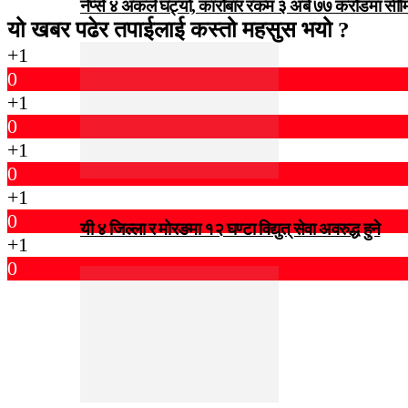
नेप्से ४ अंकले घट्यो, कारोबार रकम ३ अर्ब ७७ करोडमा सी
यो खबर पढेर तपाईलाई कस्तो महसुस भयो ?
+1
0
+1
0
+1
0
+1
0
यी ४ जिल्ला र मोरङमा १२ घण्टा विद्युत् सेवा अवरुद्ध हुने
+1
0