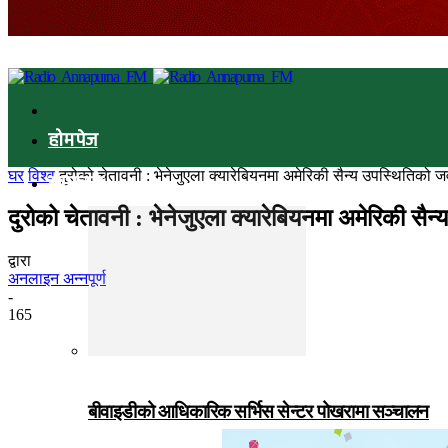
होमपेज
घर
विश्व
दुरोको चेतावनी : भेनेजुएला क्यारेबियनमा अमेरिकी सैन्य उपस्थितिको
समाचार
दुरोको चेतावनी : भेनेजुएला क्यारेबियनमा अमेरिकी स
द्वारा
अनलाइन अन्नपूर्ण
-
165
बीवाइडीको आधिकारिक सर्भिस सेन्टर पोखरामा सञ्चालन