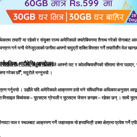
कतम तयारी’ मा रहेको र संयुक्त राज्य अमेरिकाले क्यारेबियनमा तैनाथ गरेको सेनाबाट
रण गर्न भन्दै भेनेजुएलाको पानीमा आफ्नो समुद्री शक्ति विस्तार गर्ने तयारीसँग मेल खान्
सार्वजनिक, भदाैदेखि आन्दाेलन
म दिएको छैन । तर, मदुरो सरकारले आफ्नो तट र कोलम्बियासँगको सीमामा सेना पठाएर, 
ा गरेका छौँ”, मदुरोले भन्नुभयो ।
त्रण गर्नुभयो । उहाँले यदि अमेरिकाले आक्रमण गर्‍यो भने संवैधानिक अधिकारअनुसार आफूले 
देशित मिसाइल विध्वंसक – युएसएस ग्रेभली र युएसएस जेसन डनहम – रहेका छन् । साथै युए
, तीनवटा जल र स्थलबाट आक्रमण गर्ने जहाजहरू यो हप्ताभित्रै उक्त क्षेत्रमा प्रवेश गर्