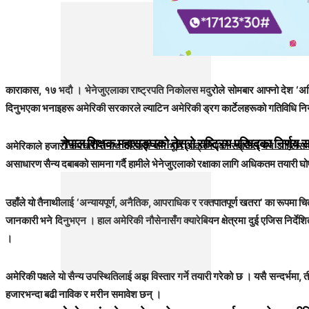
काराकास, १७ भदौ । भेनेजुएलाका राष्ट्रपति निकोलस मदुरोले सोमबार आफ्नो देश ‘अधि
दिनुभएका भनाइहरू अमेरिकी सरकारले ल्याटिन अमेरिकी ड्रग कार्टेलहरूको गतिविधि नियन्त्
नेपाल शिक्षक महासङ्घको तेस्रो राष्ट्रिय परिषद्का निर्णय 
अमेरिकाले हजारौँ कर्मचारी तैनाथ गरिसके पनि भूमि आक्रमणको सङ्केत भने अहिलेसम्
असाधारण सैन्य दबाबको सामना गर्दै हामीले भेनेजुएलाको रक्षाका लागि अधिकतम तयारी घोषण
उहाँले यो तैनाथीलाई ‘अन्यायपूर्ण, अनैतिक, आपराधिक र रक्तपातपूर्ण खतरा’ का रूपमा चि
जानकारी भने दिनुभएन । हाल अमेरिकी नौसेनासँग क्यारेबियन क्षेत्रमा दुई एजिस निर्
।
अमेरिकी पक्षले यो सैन्य उपस्थितिलाई अझ विस्तार गर्ने तयारी गरेको छ । यसै सन्दर्भमा
हजारभन्दा बढी नाविक र मरीन समावेश छन् ।