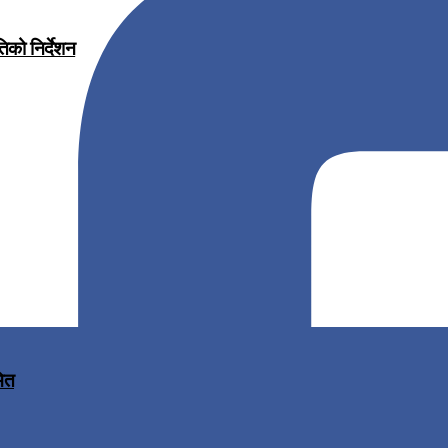
िको निर्देशन
मित