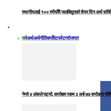
स्थानीयलाई १०० रुपैयाँमै जलविद्युत्‌को शेयर दिन अर्थ समित
विजनेस
सबै
अर्थ
अर्थनीति
कर्पोरेट
पर्यटन
रोजगार
नेप्से ४ अंकले घट्यो, कारोबार रकम ३ अर्ब ७७ करोडमा सी