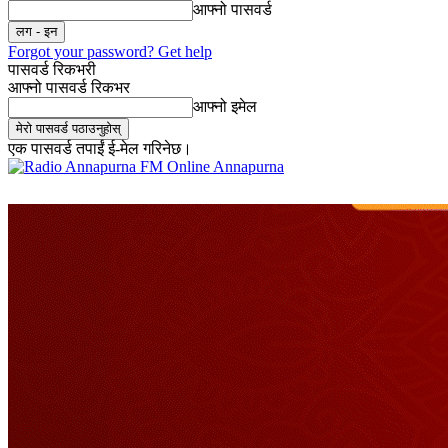
आफ्नो पासवर्ड
Forgot your password? Get help
पासवर्ड रिकभरी
आफ्नो पासवर्ड रिकभर
आफ्नो इमेल
एक पासवर्ड तपाईं ई-मेल गरिनेछ।
Online Annapurna