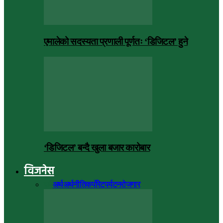
एमालेको सदस्यता प्रणाली पूर्णतः ‘डिजिटल’ हुने
‘डिजिटल’ बन्दै खुला बजार कारोबार
विजनेस
सबै
अर्थ
अर्थनीति
कर्पोरेट
पर्यटन
रोजगार