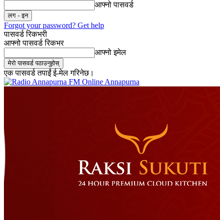
आफ्नो पासवर्ड
Forgot your password? Get help
पासवर्ड रिकभरी
आफ्नो पासवर्ड रिकभर
आफ्नो इमेल
एक पासवर्ड तपाईं ई-मेल गरिनेछ।
Online Annapurna