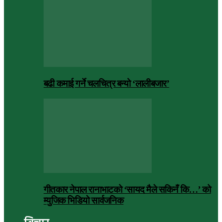
बढी कमाई गर्ने चलचित्र बन्यो ‘लालीबजार’
गीतकार नेपाल रानाभाटको ‘सायद मैले सकिनँ कि…’ को
म्युजिक भिडियो सार्वजनिक