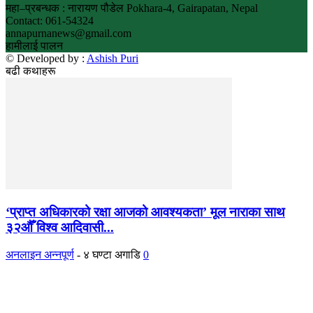
महा–प्रबन्धक : नारायण पौडेल Pokhara-4, Gairapatan, Nepal
Contact: 061-54324
annapurnanews@gmail.com
हामीलाई पालन
© Developed by :
Ashish Puri
बढी कथाहरू
‘प्राप्त अधिकारको रक्षा आजको आवश्यकता’ मूल नाराका साथ
३२औँ विश्व आदिवासी...
अनलाइन अन्नपूर्ण
-
४ घण्टा अगाडि
0