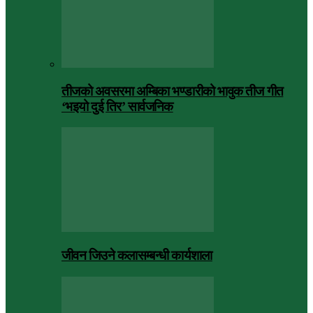
तीजको अवसरमा अम्बिका भण्डारीको भावुक तीज गीत
‘भइयो दुई तिर’ सार्वजनिक
जीवन जिउने कलासम्बन्धी कार्यशाला