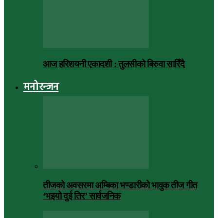
आज हरिशयनी एकादशी : तुलसीको बिरुवा सारिँदै
मनोरन्जन
तीजको अवसरमा अम्बिका भण्डारीको भावुक तीज गीत
‘भइयो दुई तिर’ सार्वजनिक