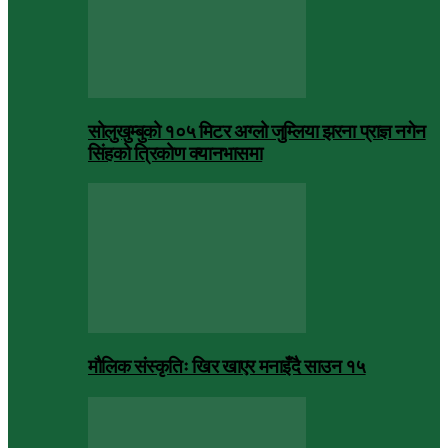
सोलुखुम्बुको १०५ मिटर अग्लो जुम्लिया झरना प्राज्ञ नगेन
सिंहको त्रिकोण क्यानभासमा
मौलिक संस्कृतिः खिर खाएर मनाइँदै साउन १५