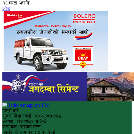
१६ घण्टा अगाडि
लोड
हाम्रो बारे
सुचना बिभाग दर्ता : १३२८/०७५/७६
अध्यक्ष : विश्वशंखर पालिखे
सम्पादक : सञ्जय मल्ल
कार्यकारी सम्पादक : सबिन रेग्मी