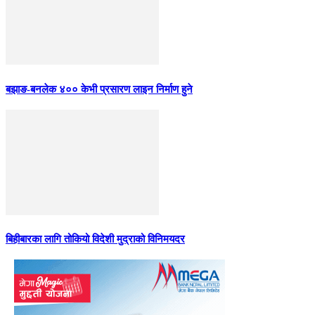
बझाङ-बनलेक ४०० केभी प्रसारण लाइन निर्माण हुने
बिहीबारका लागि तोकियो विदेशी मुद्राको विनिमयदर