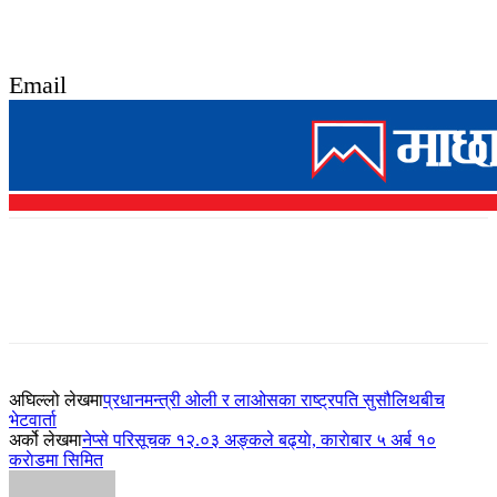
Email
अघिल्लो लेखमा
प्रधानमन्त्री ओली र लाओसका राष्ट्रपति सुसौलिथबीच
भेटवार्ता
अर्को लेखमा
नेप्से परिसूचक १२.०३ अङ्कले बढ्याे, काराेबार ५ अर्ब १०
कराेडमा सिमित