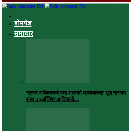
होमपेज
समाचार
‘प्राप्त अधिकारको रक्षा आजको आवश्यकता’ मूल नाराका
साथ ३२औँ विश्व आदिवासी…