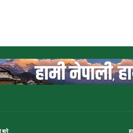
ो बारे
ह