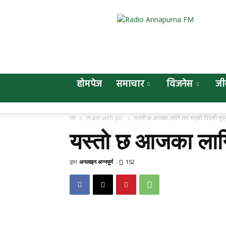
Online
Annapurna
होमपेज
समाचार
विजनेस
जी
घर
main with pic
यस्तो छ आजका लागि तय भएको विदेशी मुद्
यस्तो छ आजका लागि
द्वारा
अनलाइन अन्नपूर्ण
-
152