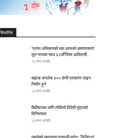
सिफारिस
‘प्राप्त अधिकारको रक्षा आजको आवश्यकता’
मूल नाराका साथ ३२औँ विश्व आदिवासी...
१२ घण्टा अगाडि
बझाङ-बनलेक ४०० केभी प्रसारण लाइन
निर्माण हुने
२३ घण्टा अगाडि
बिहीबारका लागि तोकियो विदेशी मुद्राको
विनिमयदर
२३ घण्टा अगाडि
एमालेको सदस्यता प्रणाली पूर्णतः ‘डिजिटल’