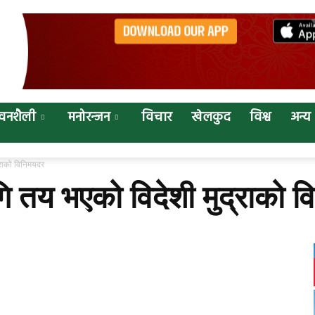
वनशैली
मनोरन्जन
विचार
खेलकुद
विश्व
अन्य
राको विनिमयदर
 तय भएको विदेशी मुद्राको व