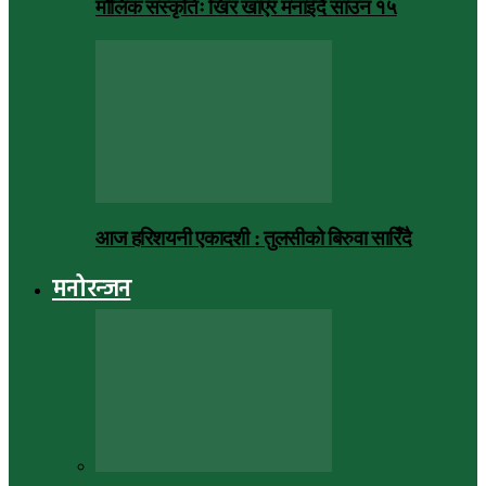
मौलिक संस्कृतिः खिर खाएर मनाइँदै साउन १५
आज हरिशयनी एकादशी : तुलसीको बिरुवा सारिँदै
मनोरन्जन