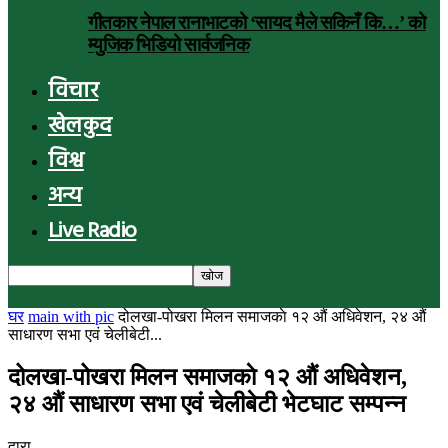
गीतकार नेपाल रानाभाटको ‘सायद मैले सकिनँ कि…’ को
म्युजिक भिडियो सार्वजनिक
विचार
खेलकुद
विश्व
अन्य
Live Radio
घर
main with pic
दोलखा-पोखरा मिलन समाजकाे १२ औं अधिवेशन, २४ औं
साधारण सभा एवं चेलीबेटी...
दोलखा-पोखरा मिलन समाजकाे १२ औं अधिवेशन,
२४ औं साधारण सभा एवं चेलीबेटी भेटघाट सम्पन्न
द्वारा