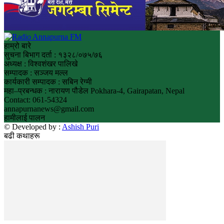
हाम्रो बारे
सुचना बिभाग दर्ता : १३२८/०७५/७६
अध्यक्ष : विश्वशंखर पालिखे
सम्पादक : सञ्जय मल्ल
कार्यकारी सम्पादक : सबिन रेग्मी
महा–प्रबन्धक : नारायण पौडेल Pokhara-4, Gairapatan, Nepal
Contact: 061-54324
annapurnanews@gmail.com
हामीलाई पालन
© Developed by :
Ashish Puri
बढी कथाहरू