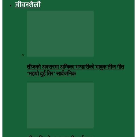
जीवनशैली
तीजको अवसरमा अम्बिका भण्डारीको भावुक तीज गीत
‘भइयो दुई तिर’ सार्वजनिक