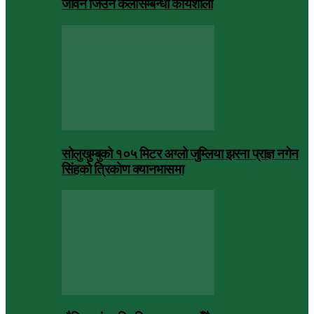
जीवन जिउने कलासम्बन्धी कार्यशाला
सोलुखुम्बुको १०५ मिटर अग्लो जुम्लिया झरना प्राज्ञ नगेन
सिंहको त्रिकोण क्यानभासमा