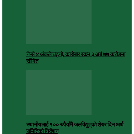
नेप्से ४ अंकले घट्यो, कारोबार रकम ३ अर्ब ७७ करोडमा
सीमित
स्थानीयलाई १०० रुपैयाँमै जलविद्युत्‌को शेयर दिन अर्थ
समितिको निर्देशन