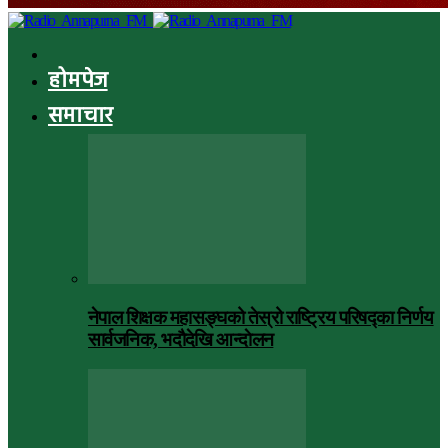
होमपेज
समाचार
नेपाल शिक्षक महासङ्घको तेस्रो राष्ट्रिय परिषद्का निर्णय
सार्वजनिक, भदाैदेखि आन्दाेलन