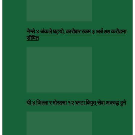
नेप्से ४ अंकले घट्यो, कारोबार रकम ३ अर्ब ७७ करोडमा
सीमित
यी ४ जिल्ला र मोरङमा १२ घण्टा विद्युत् सेवा अवरुद्ध हुने