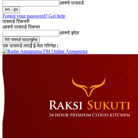
आफ्नो पासवर्ड
Forgot your password? Get help
पासवर्ड रिकभरी
आफ्नो पासवर्ड रिकभर
आफ्नो इमेल
एक पासवर्ड तपाईं ई-मेल गरिनेछ।
Online Annapurna