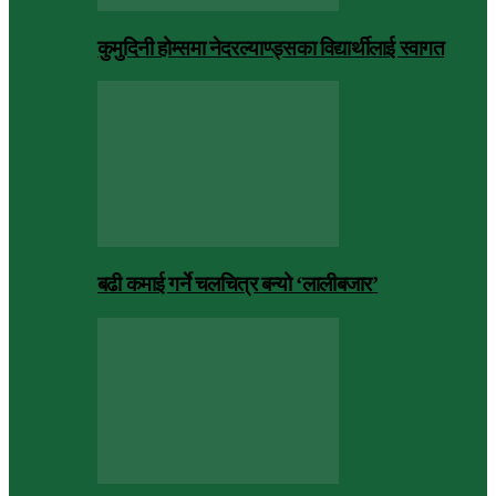
कुमुदिनी होम्समा नेदरल्याण्ड्सका विद्यार्थीलाई स्वागत
बढी कमाई गर्ने चलचित्र बन्यो ‘लालीबजार’