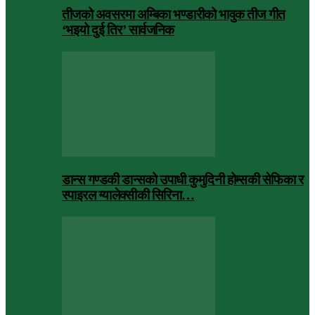
तीजको अवसरमा अम्बिका भण्डारीको भावुक तीज गीत
‘भइयो दुई तिर’ सार्वजनिक
डान्स गण्डकी डान्सको उपाधी कुमुदिनी होम्सकी सेफिका र
स्पाइरल ग्यालेक्सीकी सिरिना…