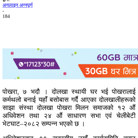
अनलाइन अन्नपूर्ण
-
184
पाेखरा, ७ भदाै । दोलखा स्थायी घर भई पोखरालाई
कर्मथलो बनाई यहाँ बसोबास गर्दै आएका दोलखालीहरूको
साझा संस्था दोलखा पोखरा मिलन समाजकाे १२ औं
अधिवेशन तथा २४ औं साधारण सभा एवं चेलीबेटी
भेटघाट–२०८२ सम्पन्न भएकाे छ ।