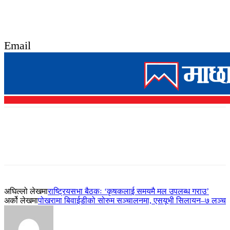
Email
अघिल्लो लेखमा
राष्ट्रियसभा बैठकः ‘कृषकलाई समयमै मल उपलब्ध गराउ’
अर्को लेखमा
पोखरामा बिवाईडीको सोरुम सञ्चालनमा, एसयूभी सिलायन–७ लञ्च