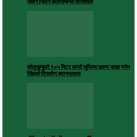
जीवन जिउने कलासम्बन्धी कार्यशाला
सोलुखुम्बुको १०५ मिटर अग्लो जुम्लिया झरना प्राज्ञ नगेन
सिंहको त्रिकोण क्यानभासमा