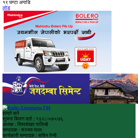
१९ घण्टा अगाडि
लोड
हाम्रो बारे
सुचना बिभाग दर्ता : १३२८/०७५/७६
अध्यक्ष : विश्वशंखर पालिखे
सम्पादक : सञ्जय मल्ल
कार्यकारी सम्पादक : सबिन रेग्मी