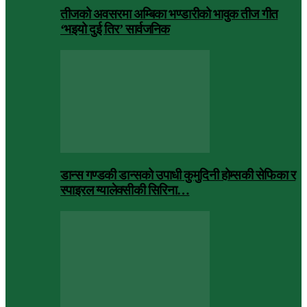
तीजको अवसरमा अम्बिका भण्डारीको भावुक तीज गीत
‘भइयो दुई तिर’ सार्वजनिक
डान्स गण्डकी डान्सको उपाधी कुमुदिनी होम्सकी सेफिका र
स्पाइरल ग्यालेक्सीकी सिरिना…