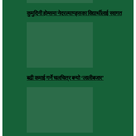
कुमुदिनी होम्समा नेदरल्याण्ड्सका विद्यार्थीलाई स्वागत
बढी कमाई गर्ने चलचित्र बन्यो ‘लालीबजार’