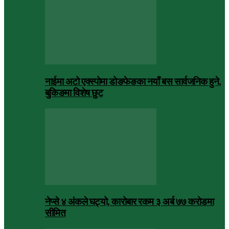
नाईमा अटो एक्स्पोमा डोङफेङका नयाँ बस सार्वजनिक हुने,
बुकिङमा विशेष छुट
नेप्से ४ अंकले घट्यो, कारोबार रकम ३ अर्ब ७७ करोडमा
सीमित