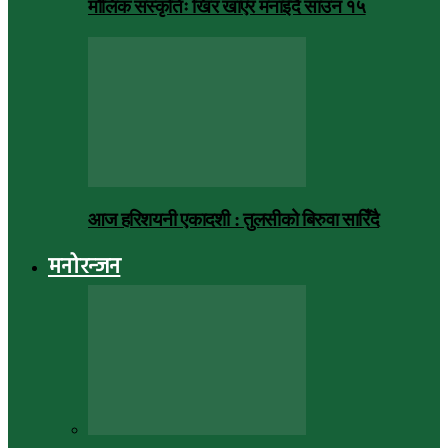
मौलिक संस्कृतिः खिर खाएर मनाइँदै साउन १५
आज हरिशयनी एकादशी : तुलसीको बिरुवा सारिँदै
मनोरन्जन