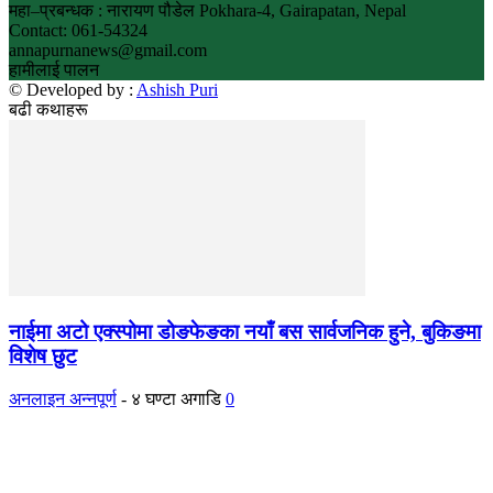
महा–प्रबन्धक : नारायण पौडेल Pokhara-4, Gairapatan, Nepal
Contact: 061-54324
annapurnanews@gmail.com
हामीलाई पालन
© Developed by :
Ashish Puri
बढी कथाहरू
नाईमा अटो एक्स्पोमा डोङफेङका नयाँ बस सार्वजनिक हुने, बुकिङमा
विशेष छुट
अनलाइन अन्नपूर्ण
-
४ घण्टा अगाडि
0