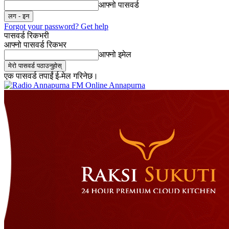
आफ्नो पासवर्ड
Forgot your password? Get help
पासवर्ड रिकभरी
आफ्नो पासवर्ड रिकभर
आफ्नो इमेल
एक पासवर्ड तपाईं ई-मेल गरिनेछ।
Online Annapurna