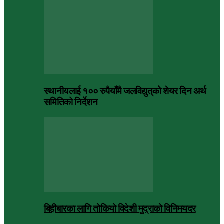
स्थानीयलाई १०० रुपैयाँमै जलविद्युत्‌को शेयर दिन अर्थ
समितिको निर्देशन
बिहीबारका लागि तोकियो विदेशी मुद्राको विनिमयदर