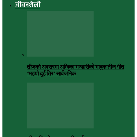
जीवनशैली
तीजको अवसरमा अम्बिका भण्डारीको भावुक तीज गीत
‘भइयो दुई तिर’ सार्वजनिक