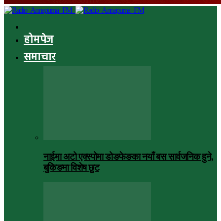
होमपेज
समाचार
नाईमा अटो एक्स्पोमा डोङफेङका नयाँ बस सार्वजनिक हुने,
बुकिङमा विशेष छुट