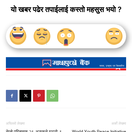
यो खबर पढेर तपाईलाई कस्तो महसुस भयो ?
अघिल्लो लेखमा
अर्को लेखमा
नेप्से परिसूचक २६ अङ्कले घट्यो, ६
World Youth Peace Initiative