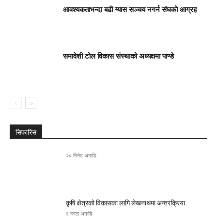
आवश्यकताभन्दा बढी ग्यास सञ्चय नगर्न संघकाे आग्रह
समावेशी टोल विकास संस्थाको अध्यक्षमा पाण्डे
सिफारिस
२० मिनेट अगाडि
कृषि क्षेत्रको विकासका लागि लेखनाथमा अन्तरक्रिया
६ घण्टा अगाडि