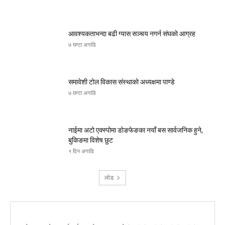
आवश्यकताभन्दा बढी ग्यास सञ्चय नगर्न संघकाे आग्रह
७ घण्टा अगाडि
समावेशी टोल विकास संस्थाको अध्यक्षमा पाण्डे
७ घण्टा अगाडि
नाईमा अटो एक्स्पोमा डोङफेङका नयाँ बस सार्वजनिक हुने,
बुकिङमा विशेष छुट
१ दिन अगाडि
लोड