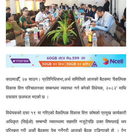
काठमाडौँ, २७ साउन। प्रतिनिधिसभा,अर्थ समितिको आजको बैठकमा ‘वैकल्पिक
विकास वित्त परिचालनका सम्बन्धमा व्यवस्था गर्न बनेको विधेयक, २०८२’ माथि
दफावार छलफल भएको छ ।
विधेयकको दफा १९ मा गरिएको वैकल्पिक विकास वित्त कोषको प्रमुख कार्यकारी
अधिकृत (सिईओ) सम्बन्धी व्यवस्थामा सहमति नजुटेपछि उक्त विषयलाई थप
परिस्कृत गरी अर्को बैठकमा पेस गर्नेगरी आजको बैठक टुङ्गिएको हो । ऐन