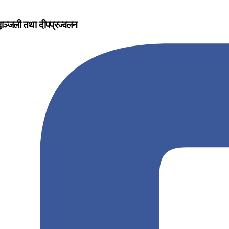
द्धाञ्जली तथा दीपप्रज्वलन