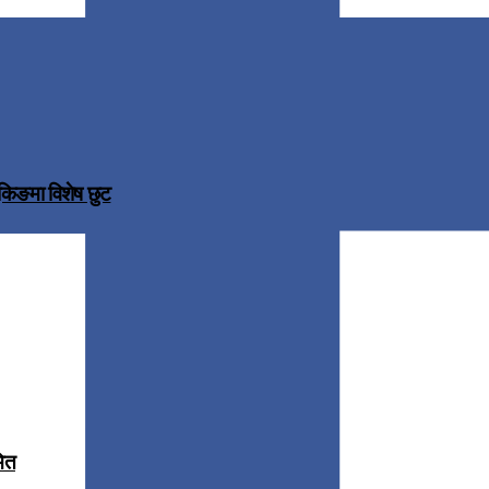
ुकिङमा विशेष छुट
मित