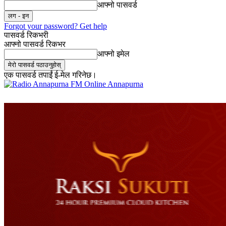
आफ्नो पासवर्ड
Forgot your password? Get help
पासवर्ड रिकभरी
आफ्नो पासवर्ड रिकभर
आफ्नो इमेल
एक पासवर्ड तपाईं ई-मेल गरिनेछ।
Online Annapurna