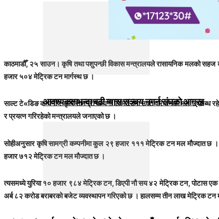
काठमाडौँ, २५ साउन। कृषि तथा पशुपन्छी विकास मन्त्रालयले रासायनिक मलको सहज 
हजार ५०४ मेट्रिक टन मार्गस्थ छ ।
आवश्यकताभन्दा बढी ग्यास सञ्चय नगर्न संघकाे आग्रह
साल्ट टे«डिङ कम्पनी र कृषि सामग्री कम्पनी लिमिटेडमा उक्त परिमाणको मल उपलब्ध 
र प्रयत्न गरिरहेको मन्त्रालयले जनाएको छ ।
सोहीअनुसार कृषि सामग्री कम्पनीमा कुल २९ हजार १११ मेट्रिक टन मल मौज्दात छ । 
हजार ७१२ मेट्रिक टन मल मौज्दात छ ।
त्यसमध्ये युरिया १० हजार ९८४ मेट्रिक टन, डिएपी नौ सय ४२ मेट्रिक टन, पोटास एक 
अर्ब ८२ करोड बराबरको बजेट व्यवस्थापन गरिएको छ । हालसम्म तीन लाख मेट्रिक ट