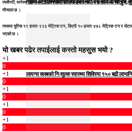
नाईमा अटो एक्स्पोमा डोङफेङका नयाँ बस सार्वजनिक हुने, ब
त्यसैगरी, मार्गस्थ अवस्थामा रहेको रासायनिक मल एक लाख ४० हजार ५०४ मेट्रिक ट
मौज्दात छ ।
त्यसमा युरिया १९ हजार ९२३ मेट्रिक टन, डिएपी १० हजार ४४८ मेट्रिक टन र पोट
भएको छ ।
यो खबर पढेर तपाईलाई कस्तो महसुस भयो ?
+1
0
+1
लायन्स क्लबको निःशुल्क स्वास्थ्य शिविरमा १५० बढी लाभान्
0
+1
0
+1
0
+1
0