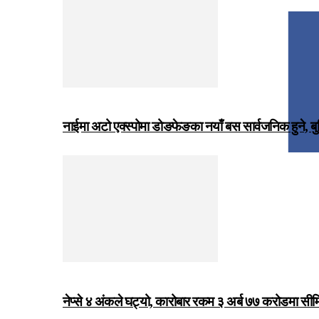
नाईमा अटो एक्स्पोमा डोङफेङका नयाँ बस सार्वजनिक हुने, ब
नेप्से ४ अंकले घट्यो, कारोबार रकम ३ अर्ब ७७ करोडमा सी