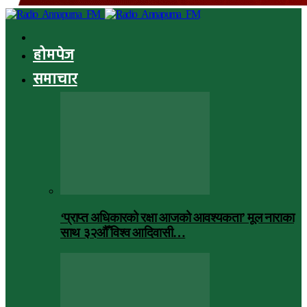
होमपेज
समाचार
‘प्राप्त अधिकारको रक्षा आजको आवश्यकता’ मूल नाराका
साथ ३२औँ विश्व आदिवासी…