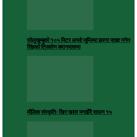
सोलुखुम्बुको १०५ मिटर अग्लो जुम्लिया झरना प्राज्ञ नगेन
सिंहको त्रिकोण क्यानभासमा
मौलिक संस्कृतिः खिर खाएर मनाइँदै साउन १५