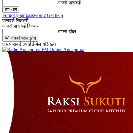
आफ्नो पासवर्ड
Forgot your password? Get help
पासवर्ड रिकभरी
आफ्नो पासवर्ड रिकभर
आफ्नो इमेल
एक पासवर्ड तपाईं ई-मेल गरिनेछ।
Online Annapurna