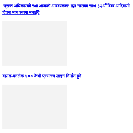
‘प्राप्त अधिकारको रक्षा आजको आवश्यकता’ मूल नाराका साथ ३२औँ विश्व आदिवासी
दिवस भव्य रूपमा मनाइँदै
बझाङ-बनलेक ४०० केभी प्रसारण लाइन निर्माण हुने