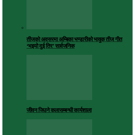
तीजको अवसरमा अम्बिका भण्डारीको भावुक तीज गीत
‘भइयो दुई तिर’ सार्वजनिक
जीवन जिउने कलासम्बन्धी कार्यशाला