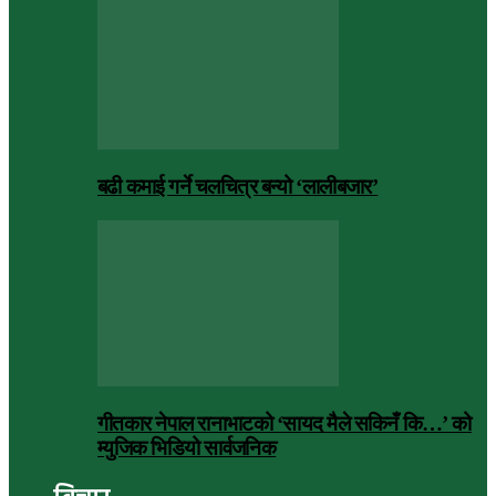
बढी कमाई गर्ने चलचित्र बन्यो ‘लालीबजार’
गीतकार नेपाल रानाभाटको ‘सायद मैले सकिनँ कि…’ को
म्युजिक भिडियो सार्वजनिक