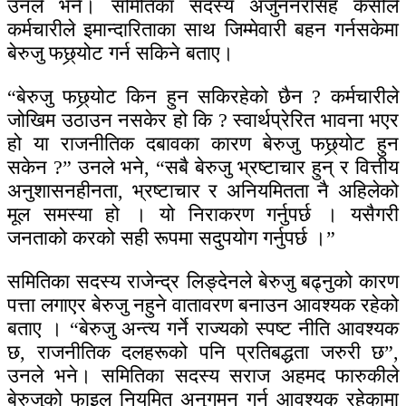
उनले भने। समितिका सदस्य अर्जुननरसिंह केसीले
कर्मचारीले इमान्दारिताका साथ जिम्मेवारी बहन गर्नसकेमा
बेरुजु फछ्र्योट गर्न सकिने बताए।
“बेरुजु फछ्र्योट किन हुन सकिरहेको छैन ? कर्मचारीले
जोखिम उठाउन नसकेर हो कि ? स्वार्थप्रेरित भावना भएर
हो या राजनीतिक दबावका कारण बेरुजु फछ्र्योट हुन
सकेन ?” उनले भने, “सबै बेरुजु भ्रष्टाचार हुन् र वित्तीय
अनुशासनहीनता, भ्रष्टाचार र अनियमितता नै अहिलेको
मूल समस्या हो । यो निराकरण गर्नुपर्छ । यसैगरी
जनताको करको सही रूपमा सदुपयोग गर्नुपर्छ ।”
समितिका सदस्य राजेन्द्र लिङ्देनले बेरुजु बढ्नुको कारण
पत्ता लगाएर बेरुजु नहुने वातावरण बनाउन आवश्यक रहेको
बताए । “बेरुजु अन्त्य गर्ने राज्यको स्पष्ट नीति आवश्यक
छ, राजनीतिक दलहरूको पनि प्रतिबद्धता जरुरी छ”,
उनले भने। समितिका सदस्य सराज अहमद फारुकीले
बेरुजुको फाइल नियमित अनुगमन गर्न आवश्यक रहेकामा