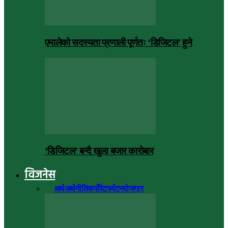
एमालेको सदस्यता प्रणाली पूर्णतः ‘डिजिटल’ हुने
‘डिजिटल’ बन्दै खुला बजार कारोबार
विजनेस
सबै
अर्थ
अर्थनीति
कर्पोरेट
पर्यटन
रोजगार