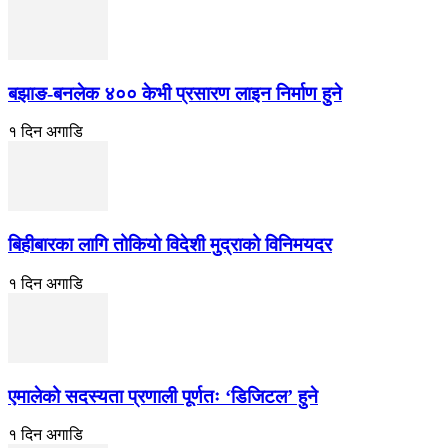
बझाङ-बनलेक ४०० केभी प्रसारण लाइन निर्माण हुने
१ दिन अगाडि
बिहीबारका लागि तोकियो विदेशी मुद्राको विनिमयदर
१ दिन अगाडि
एमालेको सदस्यता प्रणाली पूर्णतः ‘डिजिटल’ हुने
१ दिन अगाडि