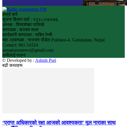
हाम्रो बारे
सुचना बिभाग दर्ता : १३२८/०७५/७६
अध्यक्ष : विश्वशंखर पालिखे
सम्पादक : सञ्जय मल्ल
कार्यकारी सम्पादक : सबिन रेग्मी
महा–प्रबन्धक : नारायण पौडेल Pokhara-4, Gairapatan, Nepal
Contact: 061-54324
annapurnanews@gmail.com
हामीलाई पालन
© Developed by :
Ashish Puri
बढी कथाहरू
‘प्राप्त अधिकारको रक्षा आजको आवश्यकता’ मूल नाराका साथ