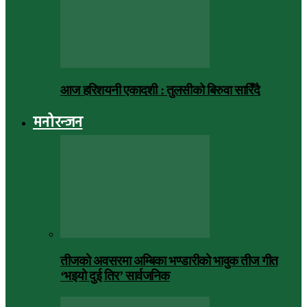
आज हरिशयनी एकादशी : तुलसीको बिरुवा सारिँदै
मनोरन्जन
तीजको अवसरमा अम्बिका भण्डारीको भावुक तीज गीत
‘भइयो दुई तिर’ सार्वजनिक