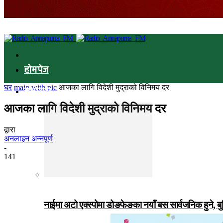
होमपेज
घर
main with pic
आजका लागि विदेशी मुद्राको विनिमय दर
समाचार
आजका लागि विदेशी मुद्राको विनिमय दर
द्वारा
अनलाइन अन्नपूर्ण
-
141
नाईमा अटो एक्स्पोमा डोङफेङका नयाँ बस सार्वजनिक हुने, ब