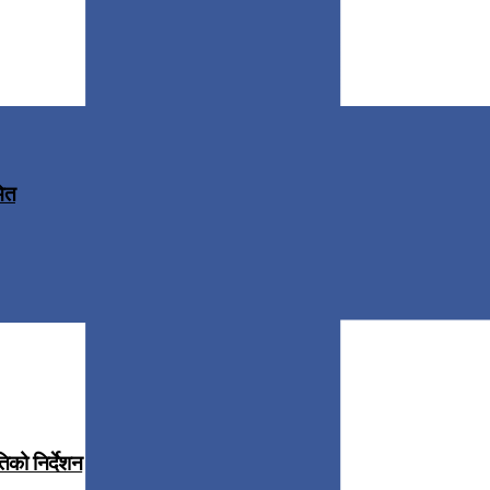
मित
िको निर्देशन