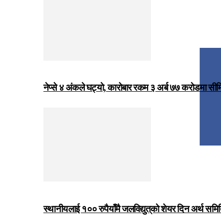
नेप्से ४ अंकले घट्यो, कारोबार रकम ३ अर्ब ७७ करोडमा सी
स्थानीयलाई १०० रुपैयाँमै जलविद्युत्‌को शेयर दिन अर्थ समित