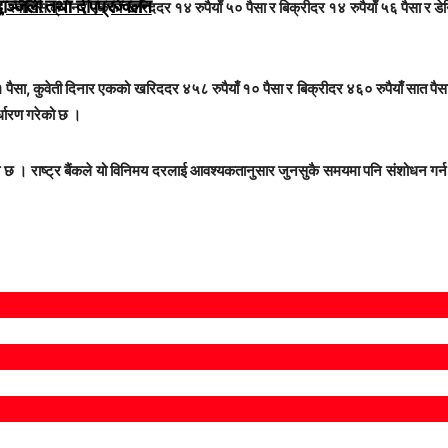
द्धाञ्जली तथा दीपप्रज्वलन
 स्वीडिस क्रोनर एकको खरिददर १४ रुपैयाँ ५० पैसा र बिक्रीदर १४ रुपैयाँ ५६ पैसा र डे
 पैसा, कुवेती दिनार एकको खरिददर ४५८ रुपैयाँ १० पैसा र बिक्रीदर ४६० रुपैयाँ सात पै
्धारण गरेको छ ।
ो छ । राष्ट्र बैंकले यो विनिमय दरलाई आवश्यकतानुसार जुनसुकै समयमा पनि संशोधन गर्