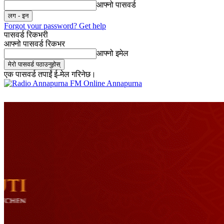
आफ्नो पासवर्ड
Forgot your password? Get help
पासवर्ड रिकभरी
आफ्नो पासवर्ड रिकभर
आफ्नो इमेल
एक पासवर्ड तपाईं ई-मेल गरिनेछ।
Online Annapurna