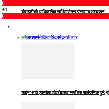
0
+1
बीवाइडीको आधिकारिक सर्भिस सेन्टर पोखरामा सञ्चालन
0
विजनेस
सबै
अर्थ
अर्थनीति
कर्पोरेट
पर्यटन
रोजगार
नाईमा अटो एक्स्पोमा डोङफेङका नयाँ बस सार्वजनिक हुने, ब