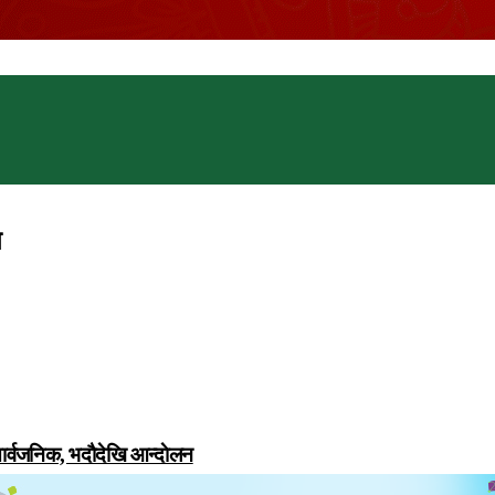
त
सार्वजनिक, भदाैदेखि आन्दाेलन