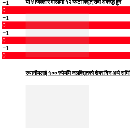
यी ४ जिल्ला र मोरङमा १२ घण्टा विद्युत् सेवा अवरुद्ध हुने
+1
0
+1
0
+1
0
+1
0
स्थानीयलाई १०० रुपैयाँमै जलविद्युत्‌को शेयर दिन अर्थ समित