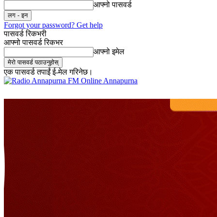
आफ्नो पासवर्ड
Forgot your password? Get help
पासवर्ड रिकभरी
आफ्नो पासवर्ड रिकभर
आफ्नो इमेल
एक पासवर्ड तपाईं ई-मेल गरिनेछ।
Online Annapurna