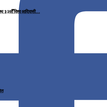
 साथ ३२औँ विश्व आदिवासी…
मित