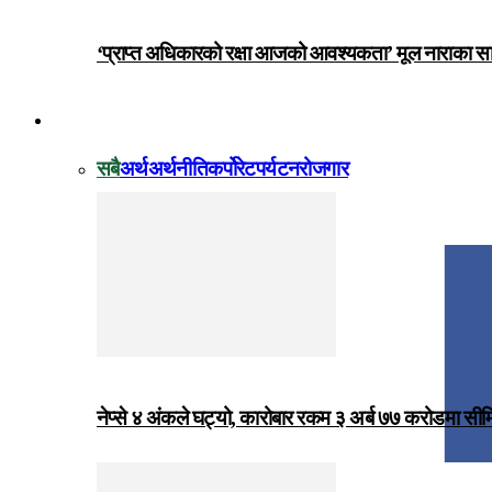
‘प्राप्त अधिकारको रक्षा आजको आवश्यकता’ मूल नाराका
विजनेस
सबै
अर्थ
अर्थनीति
कर्पोरेट
पर्यटन
रोजगार
नेप्से ४ अंकले घट्यो, कारोबार रकम ३ अर्ब ७७ करोडमा सी