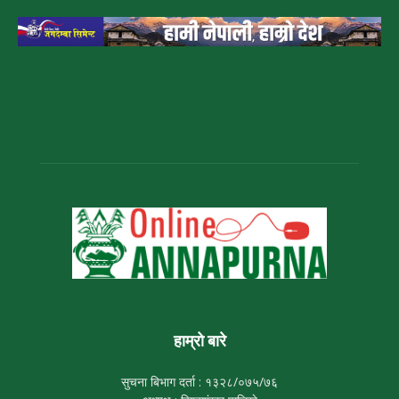
हाम्रो बारे
सुचना बिभाग दर्ता : १३२८/०७५/७६