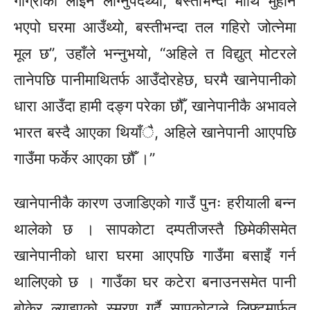
गाग्रीको लाइन लाग्नुपर्दथ्यो, बस्तीभन्दा माथि मुहान
भएपो घरमा आउँथ्यो, बस्तीभन्दा तल गहिरो जोत्नेमा
मूल छ”, उहाँले भन्नुभयो, “अहिले त विद्युत् मोटरले
तानेपछि पानीमाथितर्फ आउँदोरहेछ, घरमै खानेपानीको
धारा आउँदा हामी दङ्ग परेका छौँ, खानेपानीकै अभावले
भारत बस्दै आएका थियाँै, अहिले खानेपानी आएपछि
गाउँमा फर्केर आएका छौँ ।”
खानेपानीकै कारण उजाडिएको गाउँ पुनः हरीयाली बन्न
थालेको छ । सापकोटा दम्पतीजस्तै छिमेकीसमेत
खानेपानीको धारा घरमा आएपछि गाउँमा बसाइँ गर्न
थालिएको छ । गाउँका घर कटेरा बनाउनसमेत पानी
बोकेर ल्याइएको स्मरण गर्दै सापकोटाले लिफ्टमार्फत