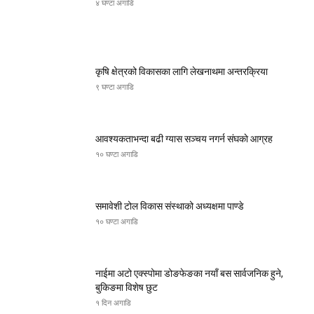
४ घण्टा अगाडि
कृषि क्षेत्रको विकासका लागि लेखनाथमा अन्तरक्रिया
९ घण्टा अगाडि
आवश्यकताभन्दा बढी ग्यास सञ्चय नगर्न संघकाे आग्रह
१० घण्टा अगाडि
समावेशी टोल विकास संस्थाको अध्यक्षमा पाण्डे
१० घण्टा अगाडि
नाईमा अटो एक्स्पोमा डोङफेङका नयाँ बस सार्वजनिक हुने,
बुकिङमा विशेष छुट
१ दिन अगाडि